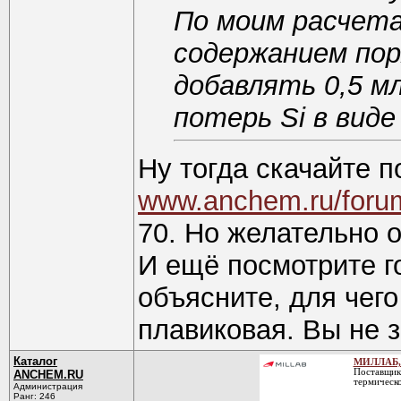
По моим расчетам
содержанием пор
добавлять 0,5 мл
потерь Si в виде
Ну тогда скачайте п
www.anchem.ru/foru
70. Но желательно 
И ещё посмотрите го
объясните, для чег
плавиковая. Вы не 
Каталог
МИЛЛАБ,
Поставщик 
ANCHEM.RU
термическ
Администрация
Ранг: 246