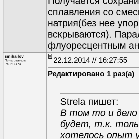
Получается сохрани
сплавления со смес
натрия(без нее упо
вскрываются). Пара
флуоресцентным ана
smihаilоv
22.12.2014 // 16:27:55
Пользователь
Ранг: 3174
Редактировано 1 раз(а)
Strela пишет:
В том то и дело
будет, т.к. толь
хотелось опыт 