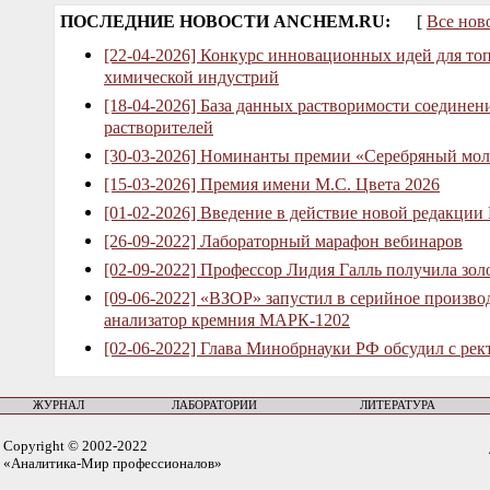
ПОСЛЕДНИЕ НОВОСТИ ANCHEM.RU:
[
Все нов
[22-04-2026] Конкурс инновационных идей для то
химической индустрий
[18-04-2026] База данных растворимости соединен
растворителей
[30-03-2026] Номинанты премии «Серебряный мол
[15-03-2026] Премия имени М.С. Цвета 2026
[01-02-2026] Введение в действие новой редакции
[26-09-2022] Лабораторный марафон вебинаров
[02-09-2022] Профессор Лидия Галль получила зо
[09-06-2022] «ВЗОР» запустил в серийное произв
анализатор кремния МАРК-1202
[02-06-2022] Глава Минобрнауки РФ обсудил с рек
ЖУРНАЛ
ЛАБОРАТОРИИ
ЛИТЕРАТУРА
Copyright © 2002-2022
«Аналитика-Мир профессионалов»