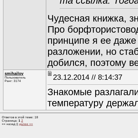
та ссылка. Тогд
Чудесная книжка, з
Про борфтористовод
принципе я ее даже
разложении, но стаб
добился, поэтому ве
smihаilоv
23.12.2014 // 8:14:37
Пользователь
Ранг: 3174
Знакомые разлагали
температуру держал
Ответов в этой теме: 18
Страница:
1
2
«« назад ||
далее »»