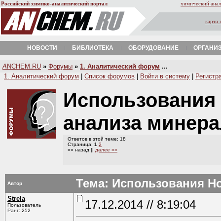
Российский химико-аналитический портал
химический анал
карта 
НОВОСТИ
БИБЛИОТЕКА
ОБОРУДОВАНИЕ
ОРГАНИ
A
NCHEM.RU
»
Форумы
»
1. Аналитический форум
...
1. Аналитический форум
|
Список форумов
|
Войти в систему
|
Регистр
Использования 
анализа минер
Ответов в этой теме: 18
Страница:
1
2
«« назад ||
далее »»
Тема: Использования H
Автор
Strela
17.12.2014 // 8:19:04
Пользователь
Ранг: 252