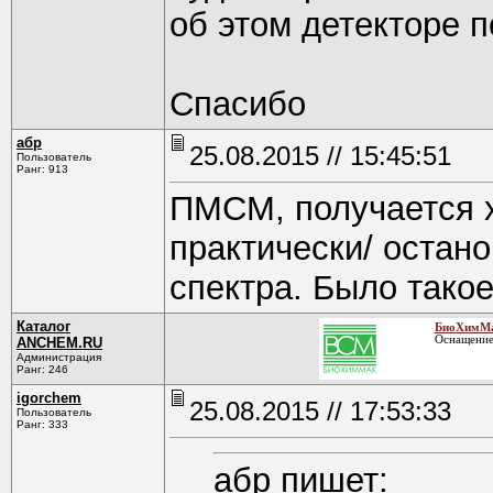
об этом детекторе 
Спасибо
абр
25.08.2015 // 15:45:51
Пользователь
Ранг: 913
ПМСМ, получается х
практически/ остан
спектра. Было такое
Каталог
БиоХимМ
Оснащение
ANCHEM.RU
Администрация
Ранг: 246
igorchem
25.08.2015 // 17:53:33
Пользователь
Ранг: 333
абр пишет: