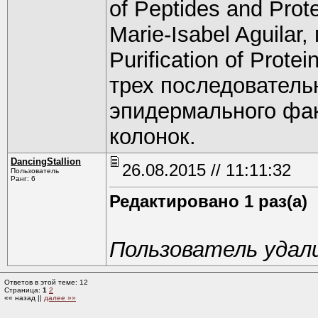
of Peptides and Prot
Marie-Isabel Aguilar,
Purification of Prot
трех последователь
эпидермального фа
колонок.
DancingStallion
26.08.2015 // 11:11:32
Пользователь
Ранг: 6
Редактировано 1 раз(а)
Пользователь удал
Ответов в этой теме: 12
Страница:
1
2
«« назад ||
далее »»