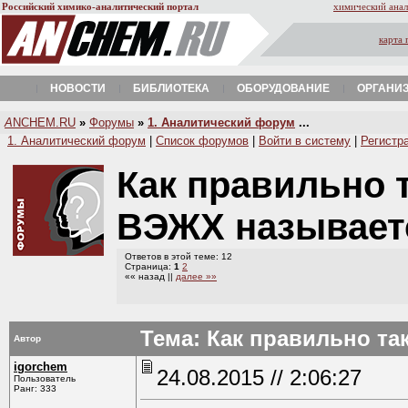
Российский химико-аналитический портал
химический анал
карта 
НОВОСТИ
БИБЛИОТЕКА
ОБОРУДОВАНИЕ
ОРГАНИ
A
NCHEM.RU
»
Форумы
»
1. Аналитический форум
...
1. Аналитический форум
|
Список форумов
|
Войти в систему
|
Регистр
Как правильно 
ВЭЖХ называе
Ответов в этой теме: 12
Страница:
1
2
«« назад ||
далее »»
Тема: Как правильно т
Автор
igorchem
24.08.2015 // 2:06:27
Пользователь
Ранг: 333