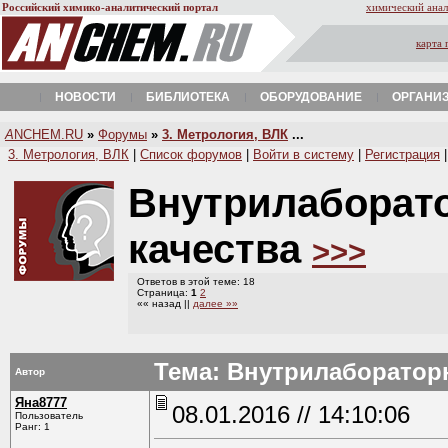
Российский химико-аналитический портал
химический анал
карта 
НОВОСТИ
БИБЛИОТЕКА
ОБОРУДОВАНИЕ
ОРГАНИ
A
NCHEM.RU
»
Форумы
»
3. Метрология, ВЛК
...
3. Метрология, ВЛК
|
Список форумов
|
Войти в систему
|
Регистрация
Внутрилаборат
качества
>>>
Ответов в этой теме: 18
Страница:
1
2
«« назад ||
далее »»
Тема: Внутрилаборатор
Автор
Яна8777
08.01.2016 // 14:10:06
Пользователь
Ранг: 1