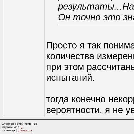
результаты...На
Он точно это зн
Просто я так понима
количества измерен
при этом рассчитан
испытаний.
тогда конечно некор
вероятности, я не у
Ответов в этой теме: 18
Страница:
1
2
«« назад ||
далее »»