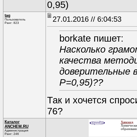
0,95)
tag
27.01.2016 // 6:04:53
Пользователь
Ранг: 823
borkate пишет:
Насколько грамо
качества методи
доверительные в
Р=0,95)??
Так и хочется спрос
76?
Каталог
Химмед
Химически
ANCHEM.RU
образован
Администрация
Ранг: 246