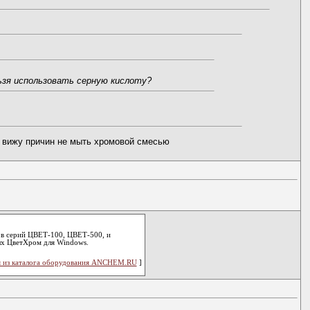
ьзя использовать серную кислоту?
е вижу причин не мыть хромовой смесью
в серий ЦВЕТ-100, ЦВЕТ-500, и
ых ЦветХром для Windows.
 из каталога оборудования ANCHEM.RU
]