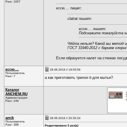
Ранг: 1057
кссю.... пишет:
clatrat пишет:
кссю.... пишет:
Подскажите пожалуйста ка
Чёйта нельзя? Какой вы метод и
ГОСТ 31940-2012 с барием хлор
Если образуется налет на стенках посу
кссю....
28.06.2018 // 19:05:56
Пользователь
Ранг: 7
а как приготовить трилон б для мытья?
Каталог
ANCHEM.RU
Администрация
Ранг: 246
amik
28.06.2018 // 20:35:24
Пользователь
Ранг: 388
Редактировано 2 раз(а)