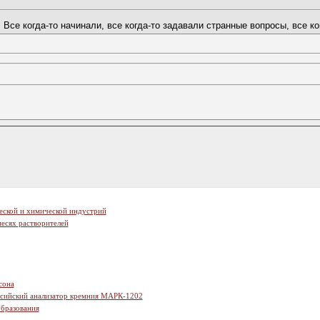
се когда-то начинали, все когда-то задавали странные вопросы, все когд
еской и химической индустрий
есях растворителей
сона
ссийский анализатор кремния МАРК-1202
образования