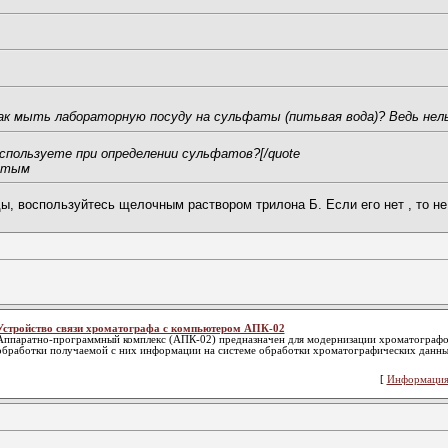
к мыть лабораторную посуду на сульфаты (питьвая вода)? Ведь нел
спользуете при определении сульфатов?
[/quote
истым
ды, воспользуйтесь щелочным раствором трилона Б. Если его нет , то н
Устройство связи хроматографа с компьютером АПК-02
Аппаратно-программный комплекс (АПК-02) предназначен для модернизации хроматографо
обработки получаемой с них информации на системе обработки хроматографических данн
[
Информация