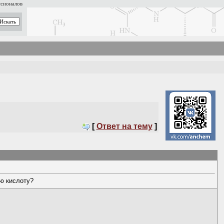
ссионалов
[
Ответ на тему
]
ю кислоту?