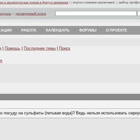
из и аналитическая химия в фокусе внимания
:::
портал химиков-аналитиков
:::
выбор профе
портала
:::
расширенный поиск
ЗАЦИИ
РАБОТА
КАЛЕНДАРЬ
ФОРУМЫ
О ПРОЕКТЕ
я
|
Помощь
|
Последние темы
|
Поиск
>
ю посуду на сульфаты (питьвая вода)? Ведь нельзя использовать серну