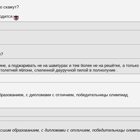
то скажут?
ходится
я?
не, а поджаривать не на шампурах и тем более не на решётке, а только 
столетней яблони, спиленной двуручной пилой в полнолуние .
разованием, с дипломами с отличием, победительницы олимпиад.
сшим образованием, с дипломами с отличием, победительницы олимпи