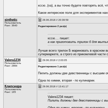
кссю..(ха), а вы точно будете повторять всё, ч
Какое интересное поле для экспериментов на
sinthetic
28.06.2018 // 20:39:59
Пользователь
Ранг: 3640
Редактировано 2 раз(а)
кссю.... пишет:
а как приготовить трилон б для мыть
Лучше всего трилон Б мариновать в красном ви
супермаркете, а строго из прикомлевой части 
Valerа1234
29.06.2018 // 2:03:05
Пользователь
Ранг: 2884
Редактировано 1 раз(а)
Пилить должны две девственницы с высшим об
Одна по химии, вторая - по кулинарии.
Клипсидра
29.06.2018 // 13:41:17
Пользователь
Ранг: 165
Valerа1234 пишет:
Пилить должны две девственницы с вы
Одна по химии, вторая - по кулинарии.