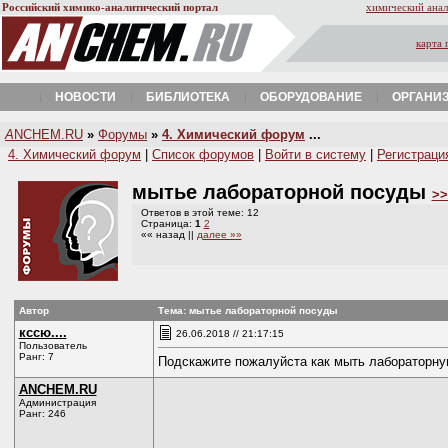
Российский химико-аналитический портал
химический анал
карта 
НОВОСТИ
БИБЛИОТЕКА
ОБОРУДОВАНИЕ
ОРГАНИ
A
NCHEM.RU
»
Форумы
»
4. Химический форум
...
4. Химический форум
|
Список форумов
|
Войти в систему
|
Регистраци
мытье лабораторной посуды
>>
Ответов в этой теме: 12
Страница:
1
2
«« назад ||
далее »»
Автор
Тема: мытье лабораторной посуды
кссю....
26.06.2018 // 21:17:15
Пользователь
Ранг: 7
Подскажите пожалуйста как мыть лабораторну
ANCHEM.RU
Администрация
Ранг: 246