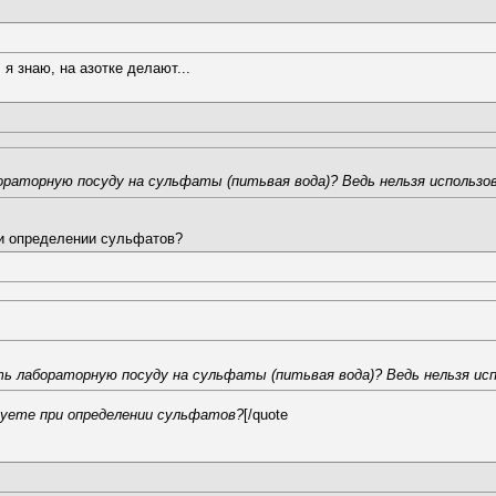
я знаю, на азотке делают...
раторную посуду на сульфаты (питьвая вода)? Ведь нельзя использо
ри определении сульфатов?
ь лабораторную посуду на сульфаты (питьвая вода)? Ведь нельзя ис
зуете при определении сульфатов?
[/quote