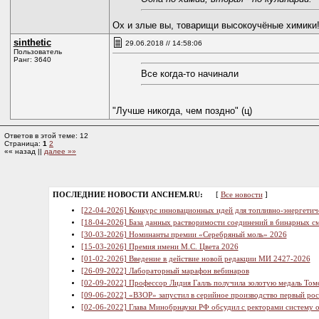
Ох и злые вы, товарищи высокоучёные химики! В
sinthetic
29.06.2018 // 14:58:06
Пользователь
Ранг: 3640
Все когда-то начинали
"Лучше никогда, чем поздно" (ц)
Ответов в этой теме: 12
Страница:
1
2
«« назад ||
далее »»
ПОСЛЕДНИЕ НОВОСТИ ANCHEM.RU:
[
Все новости
]
[22-04-2026] Конкурс инновационных идей для топливно-энергетич
[18-04-2026] База данных растворимости соединений в бинарных см
[30-03-2026] Номинанты премии «Серебряный моль» 2026
[15-03-2026] Премия имени М.С. Цвета 2026
[01-02-2026] Введение в действие новой редакции МИ 2427-2026
[26-09-2022] Лабораторный марафон вебинаров
[02-09-2022] Профессор Лидия Галль получила золотую медаль Том
[09-06-2022] «ВЗОР» запустил в серийное производство первый ро
[02-06-2022] Глава Минобрнауки РФ обсудил с ректорами систему 