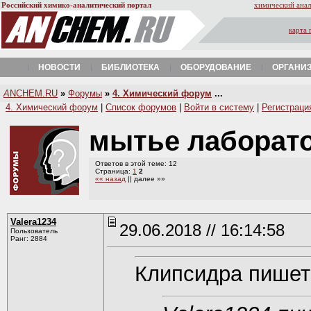
Российский химико-аналитический портал
химический анал
карта 
НОВОСТИ
БИБЛИОТЕКА
ОБОРУДОВАНИЕ
ОРГАНИ
A
NCHEM.RU
»
Форумы
»
4. Химический форум
...
4. Химический форум
|
Список форумов
|
Войти в систему
|
Регистраци
мытье лаборат
Ответов в этой теме: 12
Страница:
1
2
«« назад
|| далее »»
Valerа1234
29.06.2018 // 16:14:58
Пользователь
Ранг: 2884
Клипсидра пишет