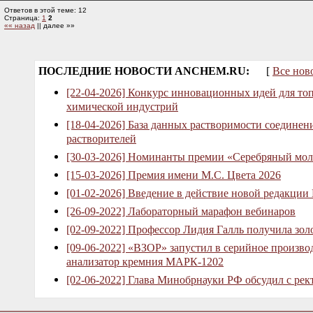
Ответов в этой теме: 12
Страница:
1
2
«« назад
|| далее »»
ПОСЛЕДНИЕ НОВОСТИ ANCHEM.RU:
[
Все нов
[22-04-2026] Конкурс инновационных идей для то
химической индустрий
[18-04-2026] База данных растворимости соединен
растворителей
[30-03-2026] Номинанты премии «Серебряный мол
[15-03-2026] Премия имени М.С. Цвета 2026
[01-02-2026] Введение в действие новой редакции
[26-09-2022] Лабораторный марафон вебинаров
[02-09-2022] Профессор Лидия Галль получила зо
[09-06-2022] «ВЗОР» запустил в серийное произв
анализатор кремния МАРК-1202
[02-06-2022] Глава Минобрнауки РФ обсудил с рек