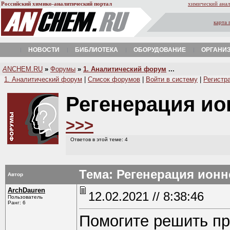
Российский химико-аналитический портал
химический анал
карта 
НОВОСТИ
БИБЛИОТЕКА
ОБОРУДОВАНИЕ
ОРГАНИ
A
NCHEM.RU
»
Форумы
»
1. Аналитический форум
...
1. Аналитический форум
|
Список форумов
|
Войти в систему
|
Регистр
Регенерация и
>>>
Ответов в этой теме: 4
Тема: Регенерация ион
Автор
ArchDauren
12.02.2021 // 8:38:46
Пользователь
Ранг: 6
Помогите решить пр