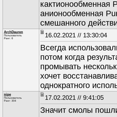
кактионообменная P
анионообменная Pur
смешанного действи
ArchDauren
16.02.2021 // 13:30:04
Пользователь
Ранг: 6
Всегда использовал
потом когда резуль
промывать несколько
хочет восстанавлив
однократного испол
nipe
17.02.2021 // 9:41:05
Пользователь
Ранг: 304
Значит смолы пошли