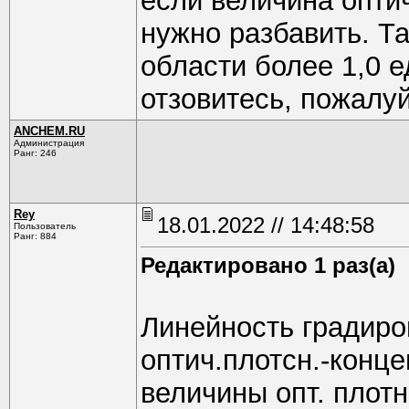
если величина опти
нужно разбавить. Та
области более 1,0 е
отзовитесь, пожалуй
ANCHEM.RU
Администрация
Ранг: 246
Rey
18.01.2022 // 14:48:58
Пользователь
Ранг: 884
Редактировано 1 раз(а)
Линейность градиро
оптич.плотсн.-конце
величины опт. плотн