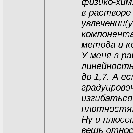
физико-хим
в растворе
увлечении(
компонента
метода и к
У меня в р
линейность
до 1,7. А е
градуирово
изгибаться
плотностях
Ну и плюсо
вещь относ