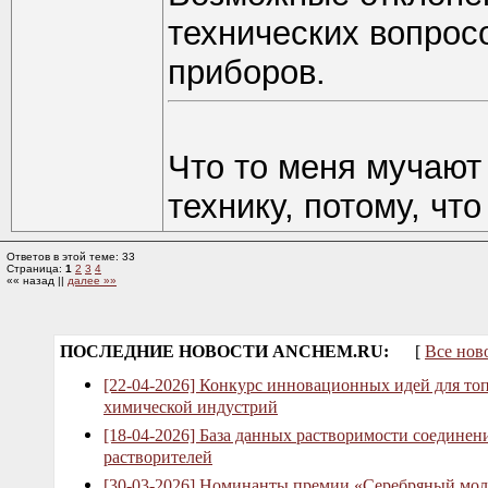
технических вопрос
приборов.
Что то меня мучают
технику, потому, чт
Ответов в этой теме: 33
Страница:
1
2
3
4
«« назад ||
далее »»
ПОСЛЕДНИЕ НОВОСТИ ANCHEM.RU:
[
Все нов
[22-04-2026] Конкурс инновационных идей для то
химической индустрий
[18-04-2026] База данных растворимости соединен
растворителей
[30-03-2026] Номинанты премии «Серебряный мол