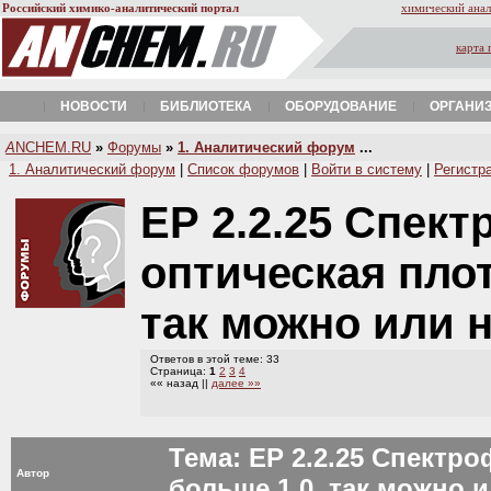
Российский химико-аналитический портал
химический анал
карта 
НОВОСТИ
БИБЛИОТЕКА
ОБОРУДОВАНИЕ
ОРГАНИ
A
NCHEM.RU
»
Форумы
»
1. Аналитический форум
...
1. Аналитический форум
|
Список форумов
|
Войти в систему
|
Регистр
ЕР 2.2.25 Спек
оптическая плот
так можно или 
Ответов в этой теме: 33
Страница:
1
2
3
4
«« назад ||
далее »»
Тема: ЕР 2.2.25 Спектр
Автор
больше 1,0. так можно 