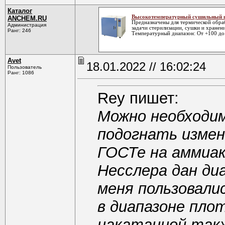
Каталог
Высокотемпературный сушильный 
ANCHEM.RU
Предназначены для термической обра
Администрация
задачи стерилизации, сушки и хранен
Ранг: 246
Температурный диапазон: От +100 до 
Avet
18.01.2022 // 16:02:24
Пользователь
Ранг: 1086
Rey пишет:
Можно необходи
подогнать изме
ГОСТе на аммиак
Несслера дан диа
меня пользовалис
в диапазоне плот
накатанной такж