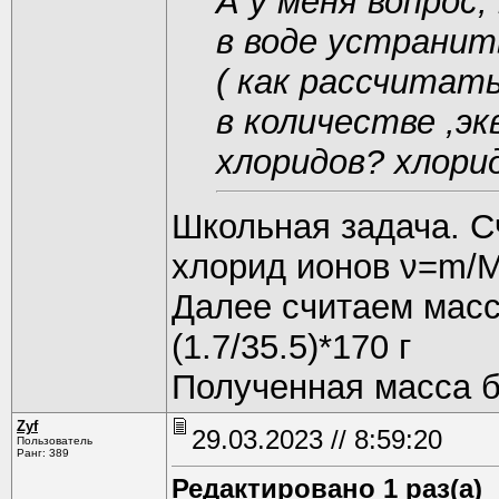
А у меня вопрос
в воде устранит
( как рассчитат
в количестве ,э
хлоридов? хлорид
Школьная задача. С
хлорид ионов ν=m/M
Далее считаем масс
(1.7/35.5)*170 г
Полученная масса б
Zyf
29.03.2023 // 8:59:20
Пользователь
Ранг: 389
Редактировано 1 раз(а)