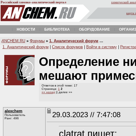
Российский химико-аналитический портал
химический анал
карта 
НОВОСТИ
БИБЛИОТЕКА
ОБОРУДОВАНИЕ
ОРГАНИ
A
NCHEM.RU
»
Форумы
»
1. Аналитический форум
...
1. Аналитический форум
|
Список форумов
|
Войти в систему
|
Регистр
Определение ни
мешают приме
Ответов в этой теме: 17
Страница:
1
2
«« назад
|| далее »»
alexchem
29.03.2023 // 7:47:08
Пользователь
Ранг: 496
clatrat пишет: