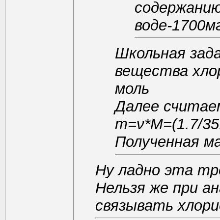
содержанию
воде-1700мг
Школьная зад
вещества хлор
моль
Далее считае
m=ν*M=(1.7/35.
Полученная ма
Ну ладно эта тр
Нельзя же при а
связывать хлори