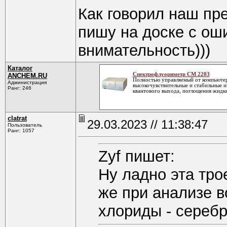
Как говорил наш пре
пишу на доске с ош
внимательность)))
Каталог
Спектрофлуориметр CM 2203
ANCHEM.RU
Полностью управляемый от компьютер
Администрация
высокочувствительные и стабильные и
Ранг: 246
квантового выхода, поглощения жидк
clatrat
29.03.2023 // 11:38:47
Пользователь
Ранг: 1057
Zyf пишет:
Ну ладно эта тро
же при анализе в
хлориды - сере