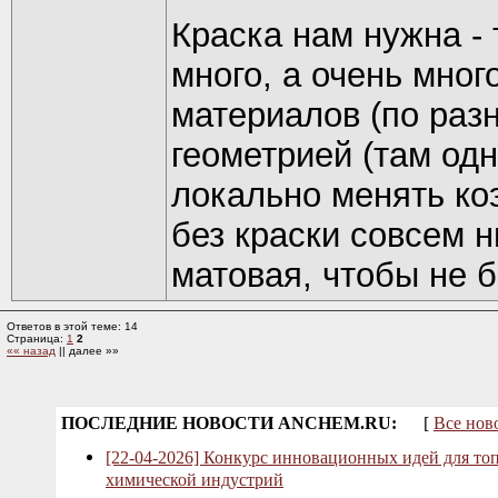
Краска нам нужна - 
много, а очень мног
материалов (по раз
геометрией (там одн
локально менять ко
без краски совсем 
матовая, чтобы не 
Ответов в этой теме: 14
Страница:
1
2
«« назад
|| далее »»
ПОСЛЕДНИЕ НОВОСТИ ANCHEM.RU:
[
Все нов
[22-04-2026] Конкурс инновационных идей для то
химической индустрий