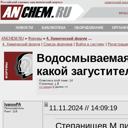
Российский химико-аналитический портал
химический анал
карта 
НОВОСТИ
БИБЛИОТЕКА
ОБОРУДОВАНИЕ
ОРГАНИ
A
NCHEM.RU
»
Форумы
»
4. Химический форум
...
4. Химический форум
|
Список форумов
|
Войти в систему
|
Регистраци
Водосмываемая 
какой загустит
Ответов в этой теме: 14
Страница:
1
2
«« назад
|| далее »»
IvanovPA
11.11.2024 // 14:09:19
Пользователь
Ранг: 118
Степанищев М п