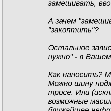
замешивать, вво
А зачем "замеши
"закоптить"?
Остальное зави
нужно"
- в Вашем
Как наносить? М
Можно шину подж
тросе. Или (иск
возможные масш
ближайшее нефт