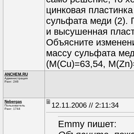
цинковая пластинка
сульфата меди (2).
и высушенная пласти
Объясните изменени
массу сульфата мед
(М(Сu)=63,54, M(Zn)
ANCHEM.RU
Администрация
Ранг: 246
Nebergas
12.11.2006 // 2:11:34
Пользователь
Ранг: 1744
Emmy пишет: