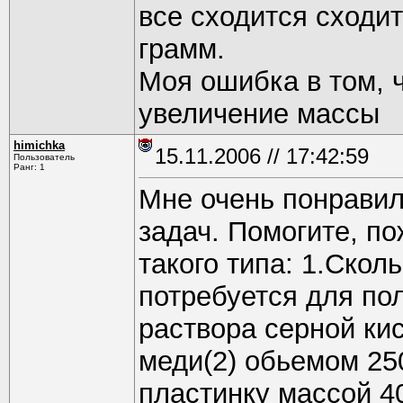
все сходится сходит
грамм.
Моя ошибка в том, ч
увеличение массы
himichka
15.11.2006 // 17:42:59
Пользователь
Ранг: 1
Мне очень понрави
задач. Помогите, п
такого типа: 1.Скол
потребуется для пол
раствора серной ки
меди(2) обьемом 25
пластинку массой 4