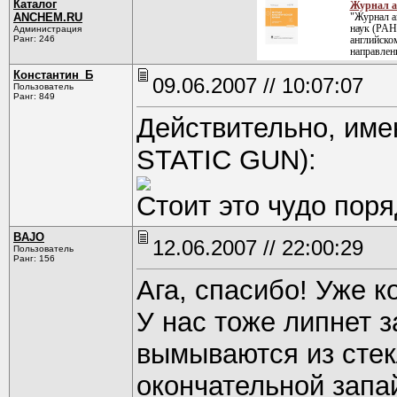
Каталог
Журнал а
ANCHEM.RU
"Журнал а
наук (РАН)
Администрация
Ранг: 246
английско
направлен
Константин_Б
09.06.2007 // 10:07:07
Пользователь
Ранг: 849
Действительно, имею
STATIC GUN):
Стоит это чудо поря
BAJO
12.06.2007 // 22:00:29
Пользователь
Ранг: 156
Ага, спасибо! Уже к
У нас тоже липнет з
вымываются из сте
окончательной запай