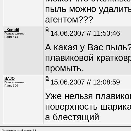
пыль можно удалит
агентом???
_Xenofil
14.06.2007 // 11:53:46
Пользователь
Ранг: 414
А какая у Вас пыль?
плавиковой кратков
промыть.
BAJO
15.06.2007 // 12:08:59
Пользователь
Ранг: 156
Уже нельзя плавиков
поверхность шарика 
а блестящий
Ответов в этой теме: 13