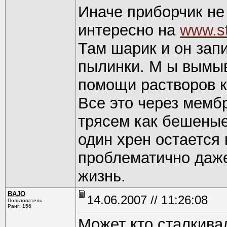
Иначе приборчик не
интересно на
www.st
Там шарик и он зап
пылинки. М ы вымы
помощи растворов к
Все это через мемб
трясем как бешеные
один хрен остается 
проблематично даже
жизнь.
BAJO
14.06.2007 // 11:26:08
Пользователь
Ранг: 156
Может кто сталкива