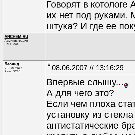
Говорят в котологе
их нет под руками. М
штука? И где ее по
ANCHEM.RU
Администрация
Ранг: 246
Леонид
08.06.2007 // 13:16:29
VIP Member
Ранг: 5266
Впервые слышу...
А для чего это?
Если чем плоха ста
установку из стекл
антистатические бра