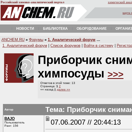
Российский химико-аналитический портал
химический анал
карта 
НОВОСТИ
БИБЛИОТЕКА
ОБОРУДОВАНИЕ
ОРГАНИ
A
NCHEM.RU
»
Форумы
»
1. Аналитический форум
...
1. Аналитический форум
|
Список форумов
|
Войти в систему
|
Регистр
Приборчик сни
химпосуды
>>>
Ответов в этой теме: 13
Страница:
1
2
«« назад ||
далее »»
Тема: Приборчик снима
Автор
BAJO
07.06.2007 // 20:44:13
Пользователь
Ранг: 156