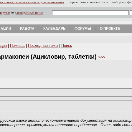
из и аналитическая химия в фокусе внимания
:::
портал химиков-аналитиков
:::
выбор профе
портала
:::
расширенный поиск
ЗАЦИИ
РАБОТА
КАЛЕНДАРЬ
ФОРУМЫ
О ПРОЕКТЕ
ация
|
Помощь
|
Последние темы
|
Поиск
армакопеи (Ацикловир, таблетки)
>>>
 русском языке аналитическо-нормативная документация на ацикловир
расстворение, примеси,количественное определение...Очень надо гото