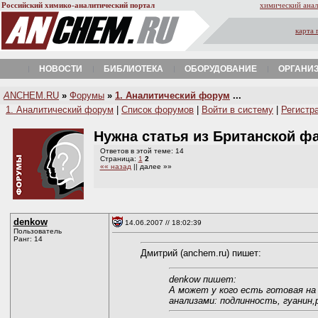
Российский химико-аналитический портал
химический анал
карта 
НОВОСТИ
БИБЛИОТЕКА
ОБОРУДОВАНИЕ
ОРГАНИ
A
NCHEM.RU
»
Форумы
»
1. Аналитический форум
...
1. Аналитический форум
|
Список форумов
|
Войти в систему
|
Регистр
Нужна статья из Британской ф
Ответов в этой теме: 14
Страница:
1
2
«« назад
|| далее »»
denkow
14.06.2007 // 18:02:39
Пользователь
Ранг: 14
Дмитрий (anchem.ru) пишет:
denkow пишет:
А может у кого есть готовая на
анализами: подлинность, гуанин,