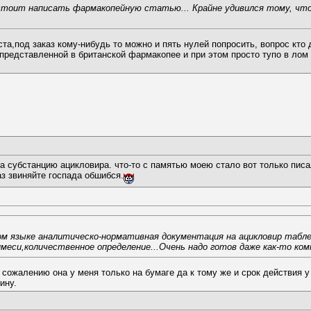
 стоит написать фармакопейную статью... Крайне удивился тому, что 
ста,под заказ кому-нибудь то можно и пять нулей попросить, вопрос кто
представленной в британской фармакопее и при этом просто тупо в лом 
на субстанцию ацикловира. что-то с памятью моею стало вот только пис
з звиняйте госпада обшибся.
ом языке аналитическо-нормативная документация на ацикловир табле
меси,количественное определение...Очень надо готов даже как-то ком
 сожалению она у меня только на бумаге да к тому же и срок действия у
ину.