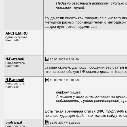
Недавно озадачился вопросом: сколько
четырех, нулей.
Ну да,если писать как говориться с чистого ли
методики разных производителей с методикой 
за два нуля готов поделиться
ANCHEM.RU
Администрация
Ранг: 246
N-Виталий
15.06.2007 // 7:38:40
Пользователь
Ранг: 630
статью скинул, да пошу прощения это статья 
что на европейскую ГФ ссылки делали. Ещё ра
N-Виталий
15.06.2007 // 8:04:53
Пользователь
Ранг: 630
denkow пишет:
А может у кого есть готовая на русск
подлинность, гуанин,расстворение, при
Есть такая временная статья ВФС 42-2779-96 к
не знаю куда дел файл. как только найду то ск
biotranzit
15.06.2007 // 11:16:37
Пользователь