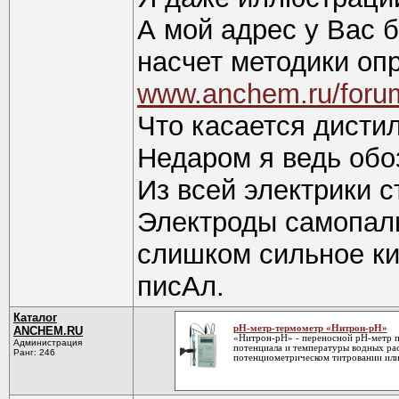
А мой адрес у Вас 
насчет методики оп
www.anchem.ru/foru
Что касается дистил
Недаром я ведь обо
Из всей электрики с
Электроды самопаль
слишком сильное ки
писАл.
Каталог
рН-метр-термометр «Нитрон-рН»
ANCHEM.RU
«Нитрон-рН» - переносной рН-метр п
Администрация
потенциала и температуры водных ра
Ранг: 246
потенциометрическом титровании или