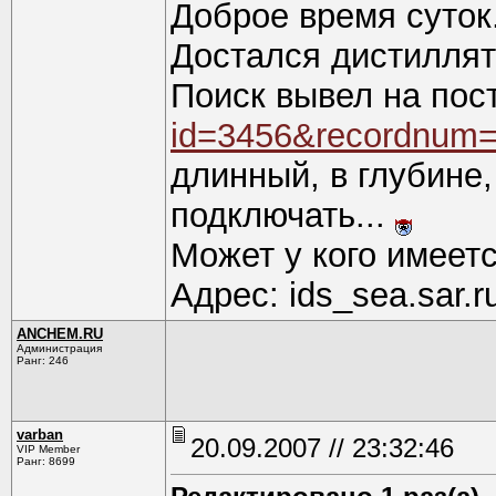
Доброе время суток
Достался дистиллят
Поиск вывел на пос
id=3456&recordnum
длинный, в глубине,
подключать...
Может у кого имеетс
Адрес: ids_sea.sar.r
ANCHEM.RU
Администрация
Ранг: 246
varban
20.09.2007 // 23:32:46
VIP Member
Ранг: 8699