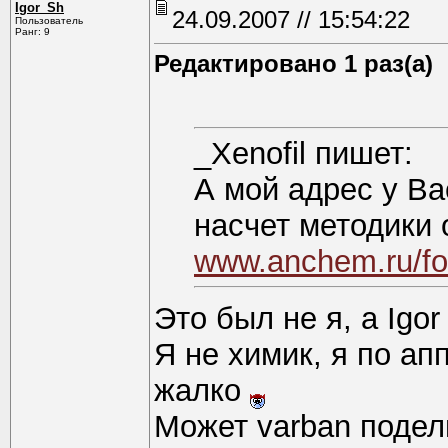
Igor_Sh
24.09.2007 // 15:54:22
Пользователь
Ранг: 9
Редактировано 1 раз(а)
_Xenofil пишет:
А мой адрес у Ва
насчет методики
www.anchem.ru/fo
Это был не я, а Igor
Я не химик, я по апп
жалко
Может varban подели