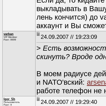
Если да, то кидайте
выкладывать в Вашу
лень кончится) до v
аккаунт и Вы сможе
varban
24.09.2007 // 19:23:09
VIP Member
Ранг: 8699
>
Есть возможность
скинуть? Вроде од
В моем радиусе дейс
и NATO'вский:
arsen
работе телефон не 
Igor_Sh
24.09.2007 // 19:29:40
Пользователь
Ранг: 9