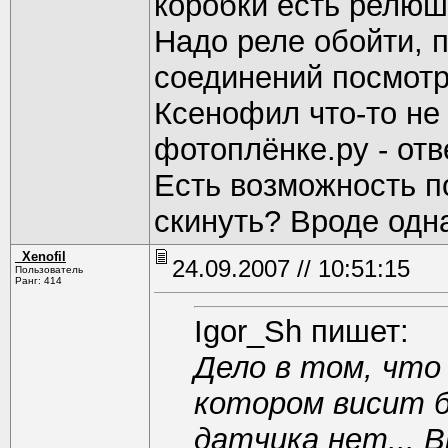
коробки есть релюшк
Надо реле обойти, 
соединений посмотр
Ксенофил что-то не
фотоплёнке.ру - отв
Есть возможность п
скинуть? Вроде одн
_Xenofil
24.09.2007 // 10:51:15
Пользователь
Ранг: 414
Igor_Sh пишет:
Дело в том, что
котором висит би
датчика нет... 