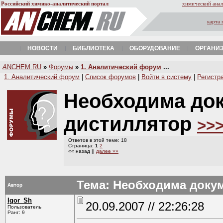
Российский химико-аналитический портал
химический анал
карта 
НОВОСТИ
БИБЛИОТЕКА
ОБОРУДОВАНИЕ
ОРГАНИ
A
NCHEM.RU
»
Форумы
»
1. Аналитический форум
...
1. Аналитический форум
|
Список форумов
|
Войти в систему
|
Регистр
Необходима док
дистиллятор
>>
Ответов в этой теме: 18
Страница:
1
2
«« назад ||
далее »»
Тема: Необходима доку
Автор
Igor_Sh
20.09.2007 // 22:26:28
Пользователь
Ранг: 9