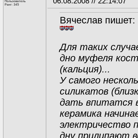
06.08.2008 // 22:14:07
Пользователь
Ранг: 345
Вячеслав пишет:
Для таких случа
дно муфеля кост
(кальция)...
У самого несколь
силикатов (близк
дать впитатся 
керамика начина
электричество п
дну прилипают вс