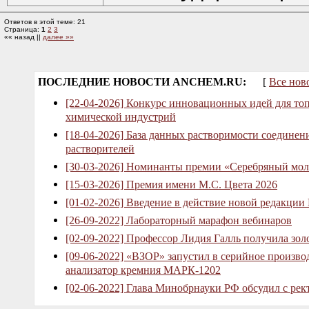
Ответов в этой теме: 21
Страница:
1
2
3
«« назад ||
далее »»
ПОСЛЕДНИЕ НОВОСТИ ANCHEM.RU:
[
Все нов
[22-04-2026] Конкурс инновационных идей для то
химической индустрий
[18-04-2026] База данных растворимости соединен
растворителей
[30-03-2026] Номинанты премии «Серебряный мол
[15-03-2026] Премия имени М.С. Цвета 2026
[01-02-2026] Введение в действие новой редакции
[26-09-2022] Лабораторный марафон вебинаров
[02-09-2022] Профессор Лидия Галль получила зо
[09-06-2022] «ВЗОР» запустил в серийное произв
анализатор кремния МАРК-1202
[02-06-2022] Глава Минобрнауки РФ обсудил с рек