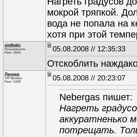
Нагреть градусов до
мокрой тряпкой. До
вода не попала на к
хотя при этой темпе
sinthetic
05.08.2008 // 12:35:33
Пользователь
Ранг: 3640
Отскоблить наждако
Леонид
05.08.2008 // 20:23:07
VIP Member
Ранг: 5266
Nebergas пишет:
Нагреть градусо
аккуратненько м
потрещать. Толь