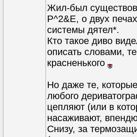
Жил-был существов
P^2&E, о двух печа
системы дятел*.
Кто такое диво видел
описать словами, т
красненького
Но даже те, которые
любого дериватогра
цепляют (или в кот
насаживают, впендюри
Снизу, за термозащ