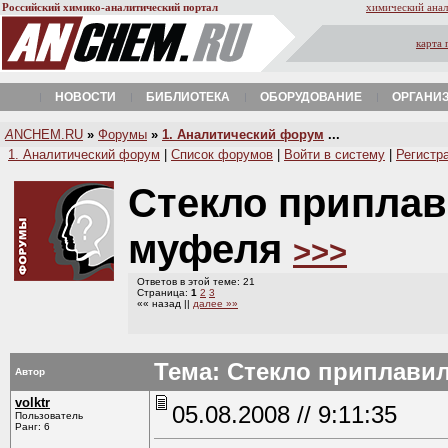
Российский химико-аналитический портал
химический анал
карта 
НОВОСТИ
БИБЛИОТЕКА
ОБОРУДОВАНИЕ
ОРГАНИ
A
NCHEM.RU
»
Форумы
»
1. Аналитический форум
...
1. Аналитический форум
|
Список форумов
|
Войти в систему
|
Регистр
Стекло приплав
муфеля
>>>
Ответов в этой теме: 21
Страница:
1
2
3
«« назад ||
далее »»
Тема: Стекло приплави
Автор
volktr
05.08.2008 // 9:11:35
Пользователь
Ранг: 6