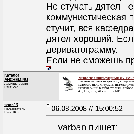
Не стучать дятел не
коммунистическая п
стучит, вся кафедра
дятел хороший. Есл
дериватограмму.
Если не сможешь пр
Каталог
Микроскоп бинокулярный UV-1390
ANCHEM.RU
Высококлассный микроскоп, предназна
Администрация
патологоанатомических, цитологичес
Ранг: 246
исследований в лабораториях любого
4х, 10х, 20х, 40х и 100х МИ
shon13
06.08.2008 // 15:00:52
Пользователь
Ранг: 328
varban пишет: