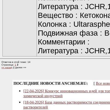
Литература : JCHR,
Вещество : Кетокон
Колонка : Ultarasph
Подвижная фаза : Во
Комментарии :
Литература : JCHR,
Ответов в этой теме: 14
Страница:
1
2
«« назад
|| далее »»
ПОСЛЕДНИЕ НОВОСТИ ANCHEM.RU:
[
Все нов
[22-04-2026] Конкурс инновационных идей для то
химической индустрий
[18-04-2026] База данных растворимости соединен
растворителей