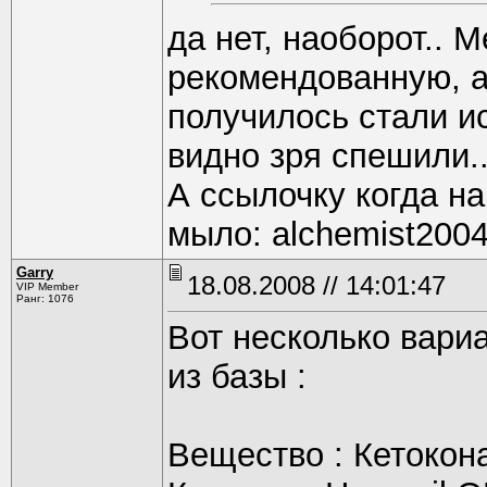
да нет, наоборот.. 
рекомендованную, а 
получилось стали и
видно зря спешили.
А ссылочку когда н
мыло: alchemist2004
Garry
18.08.2008 // 14:01:47
VIP Member
Ранг: 1076
Вот несколько вари
из базы :
Вещество : Кетокон