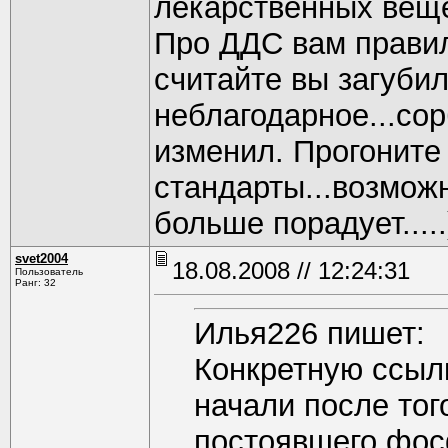
лекарственных вещес
Про ДДС вам правил
считайте вы загубил
неблагодарное...сор
изменил. Прогоните 
стандарты...возмож
больше порадует.....)
svet2004
18.08.2008 // 12:24:31
Пользователь
Ранг: 32
Илья226 пишет:
Конкретную ссылк
начали после тог
постоявшего фос