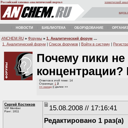
Российский химико-аналитический портал
химический анал
карта 
НОВОСТИ
БИБЛИОТЕКА
ОБОРУДОВАНИЕ
ОРГАНИ
A
NCHEM.RU
»
Форумы
»
1. Аналитический форум
...
1. Аналитический форум
|
Список форумов
|
Войти в систему
|
Регистр
Почему пики не 
концентрации
Ответов в этой теме: 14
Страница:
1
2
«« назад
|| далее »»
Сергей Костиков
15.08.2008 // 17:16:41
VIP Member
Ранг: 1811
Редактировано 1 раз(а)