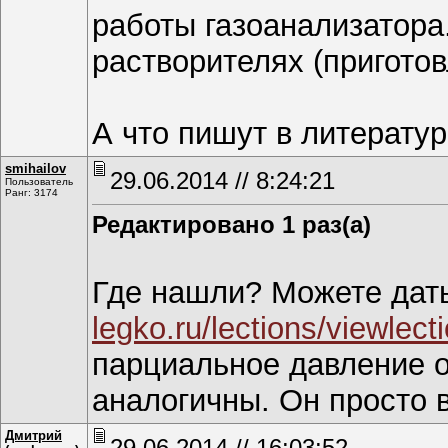
работы газоанализатора
растворителях (пригото
А что пишут в литерату
smihаilоv
29.06.2014 // 8:24:21
Пользователь
Ранг: 3174
Редактировано 1 раз(а)
Где нашли? Можете дат
legko.ru/lections/viewle
парциальное давление о
аналогичны. Он просто 
Дмитрий
29.06.2014 // 16:03:52