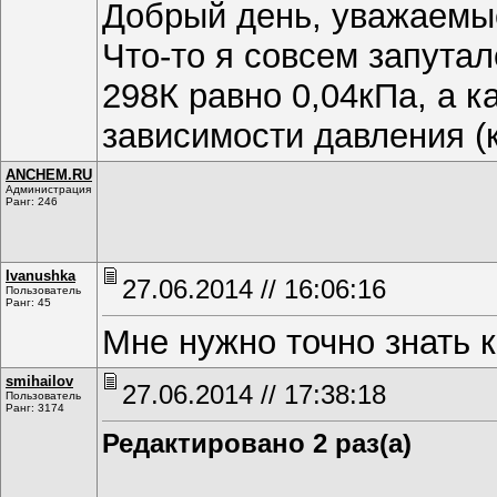
Добрый день, уважаемы
Что-то я совсем запутал
298К равно 0,04кПа, а к
зависимости давления (
ANCHEM.RU
Администрация
Ранг: 246
Ivanushka
27.06.2014 // 16:06:16
Пользователь
Ранг: 45
Мне нужно точно знать 
smihаilоv
27.06.2014 // 17:38:18
Пользователь
Ранг: 3174
Редактировано 2 раз(а)