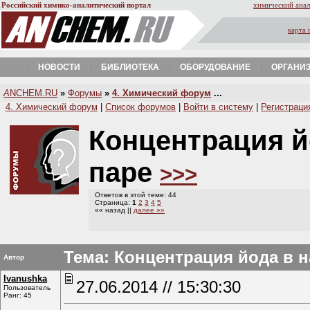
Российский химико-аналитический портал
химический анал
карта 
НОВОСТИ
БИБЛИОТЕКА
ОБОРУДОВАНИЕ
ОРГАНИ
A
NCHEM.RU
»
Форумы
»
4. Химический форум
...
4. Химический форум
|
Список форумов
|
Войти в систему
|
Регистраци
Концентрация 
паре
>>>
Ответов в этой теме: 44
Страница:
1
2
3
4
5
«« назад ||
далее »»
Тема: Концентрация йода в 
Автор
Ivanushka
27.06.2014 // 15:30:30
Пользователь
Ранг: 45