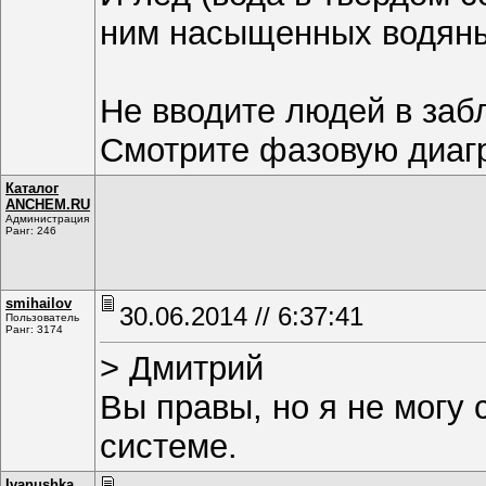
ним насыщенных водяных
Не вводите людей в заб
Смотрите фазовую диагр
Каталог
ANCHEM.RU
Администрация
Ранг: 246
smihаilоv
30.06.2014 // 6:37:41
Пользователь
Ранг: 3174
> Дмитрий
Вы правы, но я не могу 
системе.
Ivanushka