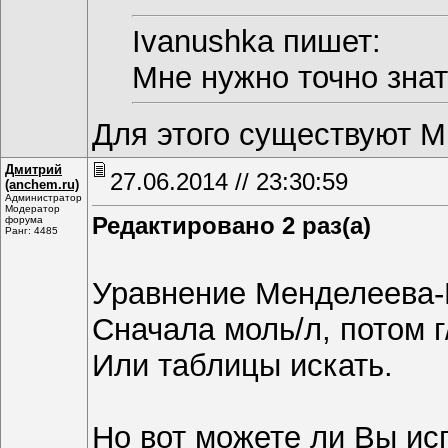
Ivanushka пишет:
Мне нужно точно зна
Для этого существуют М
Дмитрий
27.06.2014 // 23:30:59
(anchem.ru)
Администратор
Модератор
Редактировано 2 раз(а)
форума
Ранг: 4485
Уравнение Менделеева-К
Сначала моль/л, потом г
Или таблицы искать.
Но вот можете ли Вы ис