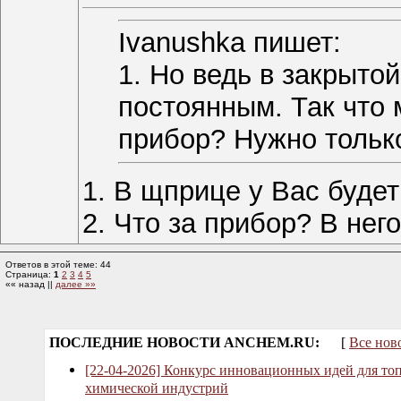
Ivanushka пишет:
1. Но ведь в закрыто
постоянным. Так что 
прибор? Нужно только
1. В щприце у Вас будет 
2. Что за прибор? В нег
Ответов в этой теме: 44
Страница:
1
2
3
4
5
«« назад ||
далее »»
ПОСЛЕДНИЕ НОВОСТИ ANCHEM.RU:
[
Все нов
[22-04-2026] Конкурс инновационных идей для то
химической индустрий