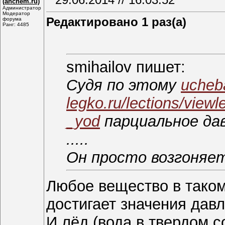
(anchem.ru)
Администратор
Модератор
Редактировано 1 раз(а)
форума
Ранг: 4485
smihаilоv пишет:
Судя по этому
ucheb
legko.ru/lections/vie
_yod
парциальное дав
.....
Он просто возгоняет
Любое вещество в таком
достигает значения дав
И лёд (вода в твердом с