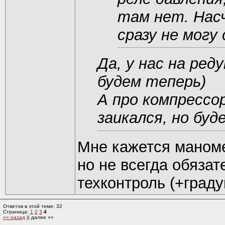
там нет. Нас
сразу не могу
Да, у нас на ре
будем теперь)
А про компрессо
заикался, но буд
Мне кажется маноме
но не всегда обязат
техконтроль (+граду
Ответов в этой теме: 32
Страница:
1
2
3
4
«« назад
|| далее »»