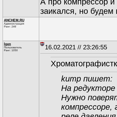
А про компрессор и 
заикался, но будем 
ANCHEM.RU
Администрация
Ранг: 246
Igen
16.02.2021 // 23:26:55
Пользователь
Ранг: 1050
Хроматографистк
kump пишет:
На редукторе 
Нужно поверя
компрессоре, 
реле давления