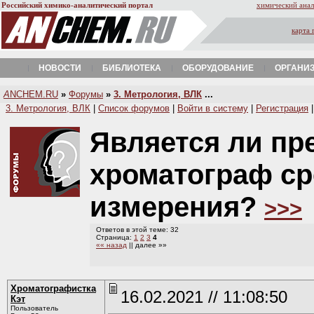
Российский химико-аналитический портал
химический анал
карта 
НОВОСТИ
БИБЛИОТЕКА
ОБОРУДОВАНИЕ
ОРГАНИ
A
NCHEM.RU
»
Форумы
»
3. Метрология, ВЛК
...
3. Метрология, ВЛК
|
Список форумов
|
Войти в систему
|
Регистрация
Является ли п
хроматограф с
измерения?
>>>
Ответов в этой теме: 32
Страница:
1
2
3
4
«« назад
|| далее »»
Хроматографистка
16.02.2021 // 11:08:50
Кэт
Пользователь