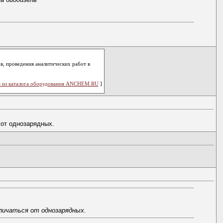
, проведения аналитических работ в
 из каталога оборудования ANCHEM.RU
]
 от однозарядных.
тличаться от однозарядных.