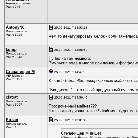
Администрация
Ранг: 246
AntonyN6
25.02.2021 // 13:53:13
Пользователь
Ранг: 1024
Чем то денатурировать белок - соли тяжелых м
kump
25.02.2021 // 14:06:59
Пользователь
Ранг: 3348
Ну белка там немного.
Эмульсия вода в масле при помощи фосфолипи
Степанищев М
25.02.2021 // 14:47:33
VIP Member
Ранг: 3491
Kirsan >
Есть 40т просроченного майонеза, из
"Биодизель" - это новый продуктовый суперма
clatrat
25.02.2021 // 14:56:49
Пользователь
Ранг: 1057
Просроченный майнез???
Что за диво-дивное такое? Любому студенту в 
Kirsan
25.02.2021 // 15:01:49
Пользователь
Ранг: 4
Степанищев М пишет:
Kirsan >
Есть 40т просроченного майоне