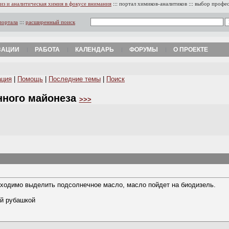
из и аналитическая химия в фокусе внимания
:::
портал химиков-аналитиков
:::
выбор профе
портала
:::
расширенный поиск
ЗАЦИИ
РАБОТА
КАЛЕНДАРЬ
ФОРУМЫ
О ПРОЕКТЕ
ация
|
Помощь
|
Последние темы
|
Поиск
нного майонеза
>>>
обходимо выделить подсолнечное масло, масло пойдет на биодизель.
ой рубашкой