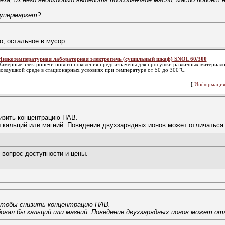
супермаркет?
о, остальное в мусор
Низкотемпературная лабораторная электропечь (сушильный шкаф) SNOL 60/300
Камерные электропечи нового поколения предназначены для просушки различных материалов
воздушной среде в стационарных условиях при температуре от 50 до 300°С.
[
Информация
изить концентрацию ПАВ.
ы кальций или магний. Поведение двухзарядных ионов может отличаться
вопрос доступности и цены.
чтобы снизить концентрацию ПАВ.
бовал бы кальций или магний. Поведение двухзарядных ионов может о