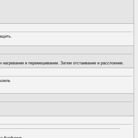
ащить.
нагревании и перемешивании. Затем отстаивание и расслоение.
изель
а биодизель