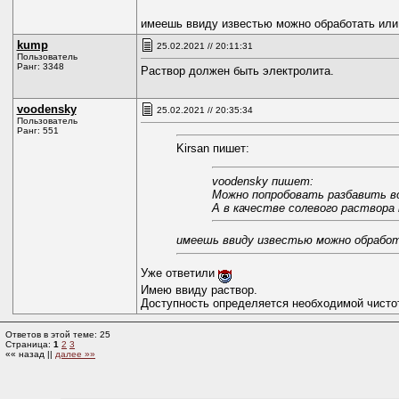
имеешь ввиду известью можно обработать ил
kump
25.02.2021 // 20:11:31
Пользователь
Ранг: 3348
Раствор должен быть электролита.
voodensky
25.02.2021 // 20:35:34
Пользователь
Ранг: 551
Kirsan пишет:
voodensky пишет:
Можно попробовать разбавить в
А в качестве солевого раствора
имеешь ввиду известью можно обработ
Уже ответили
Имею ввиду раствор.
Доступность определяется необходимой чистот
Ответов в этой теме: 25
Страница:
1
2
3
«« назад ||
далее »»