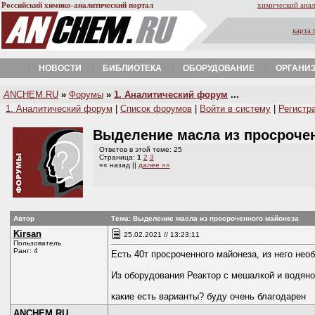
Российский химико-аналитический портал
химический анал
карта 
НОВОСТИ
БИБЛИОТЕКА
ОБОРУДОВАНИЕ
ОРГАНИ
A
NCHEM.RU
»
Форумы
»
1. Аналитический форум
...
1. Аналитический форум
|
Список форумов
|
Войти в систему
|
Регистр
Выделение масла из просроче
Ответов в этой теме: 25
Страница:
1
2
3
«« назад ||
далее »»
Автор
Тема: Выделение масла из просроченного майонеза
Kirsan
25.02.2021 // 13:23:11
Пользователь
Ранг: 4
Есть 40т просроченного майонеза, из него не
Из оборудования Реактор с мешалкой и водян
какие есть варианты? буду очень благодарен
ANCHEM.RU