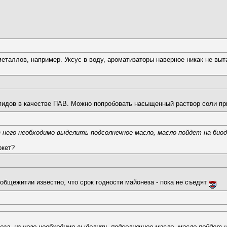
еталлов, например. Уксус в воду, ароматизаторы наверное никак не выт
дов в качестве ПАВ. Можно попробовать насыщенный раствор соли при 
 него необходимо выделить подсолнечное масло, масло пойдет на биод
ркет?
общежитии известно, что срок годности майонеза - пока не съедят
за, из него необходимо выделить подсолнечное масло, масло пойдет н