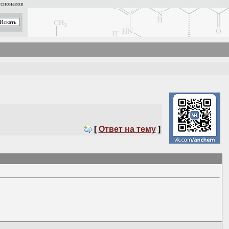
ссионалов
[
Ответ на тему
]