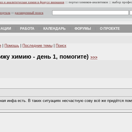
из и аналитическая химия в фокусе внимания
:::
портал химиков-аналитиков
:::
выбор профе
портала
:::
расширенный поиск
ЗАЦИИ
РАБОТА
КАЛЕНДАРЬ
ФОРУМЫ
О ПРОЕКТЕ
я
|
Помощь
|
Последние темы
|
Поиск
ижу химию - день 1, помогите)
>>>
ная инфа есть. В таких ситуациях несчастную сову всё же придётся пом