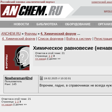
Российский химико-аналитический портал
химический анал
карта 
НОВОСТИ
БИБЛИОТЕКА
ОБОРУДОВАНИЕ
ОРГАНИ
A
NCHEM.RU
»
Форумы
»
4. Химический форум
...
4. Химический форум
|
Список форумов
|
Войти в систему
|
Регистраци
Химическое равновесие (ненав
Ответов в этой теме: 21
Страница:
1
2
3
«« назад
|| далее »»
Nowhereman42nd
19.02.2025 // 10:32:01
Пользователь
Ранг: 145
Впрочем, ладно, в справочниках не всегда нуж
Ответов в этой теме: 21
Страница:
1
2
3
«« назад
|| далее »»