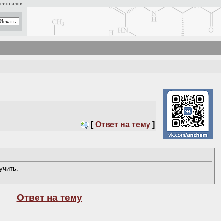
ссионалов
[
Ответ на тему
]
учить.
Ответ на тему