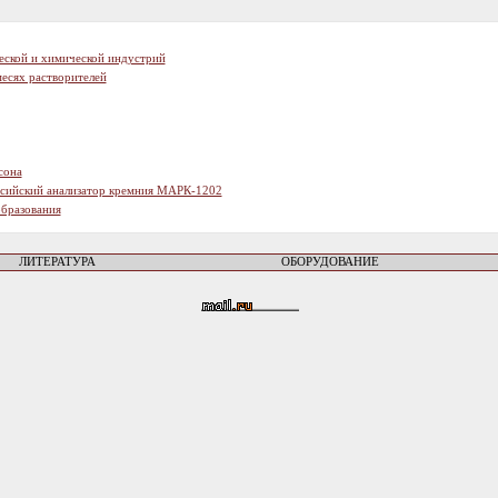
еской и химической индустрий
есях растворителей
сона
ссийский анализатор кремния МАРК-1202
образования
ЛИТЕРАТУРА
ОБОРУДОВАНИЕ