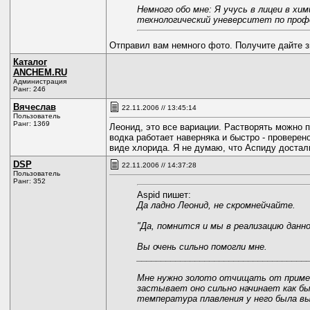
Немного обо мне: Я учусь в лицеи в хи
технологический уневерситет по проф
Отправил вам немного фото. Получите дайте зн
Каталог
ANCHEM.RU
Администрация
Ранг: 246
Вячеслав
22.11.2006 // 13:45:14
Пользователь
Ранг: 1369
Леонид, это все вариации. Растворять можно п
водка работает наверняка и быстро - проверен
виде хлорида. Я не думаю, что Аспиду достал
DSP
22.11.2006 // 14:37:28
Пользователь
Ранг: 352
Aspid пишет:
Да ладно Леонид, не скромнейчайте.
"Да, помнится и мы в реализацию данн
Вы очень сильно помогли мне.
___________________________________
Мне нужно золото отчищать от примесе
застывает оно сильно начинает как бы
температура плавления у него была вы