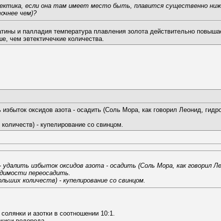
ектика, если она там имеет место быть, плавится существенно ниже
точнее чем)?
атины и палладия температура плавления золота действительно повышает
е, чем эвтектичечкие количества.
ь избыток оксидов азота - осадить (Соль Мора, как говорил Леонид, гидр
количеств) - купелирование со свинцом.
 удалить избыток оксидов азота - осадить (Соль Мора, как говорил Ле
ходимости переосадить.
льших количеств) - купелирование со свинцом.
 солянки и азотки в соотношении 10:1.
екиси водорода.