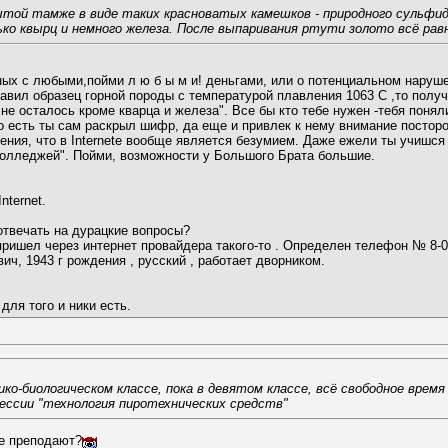
й тамже в виде таких красноватых камешков - природного сульфида 
о квырц и немного железа. После выпаривания ртути золото всё рав
ных с любыми,пойми л ю б ы м и! деньгами, или о потенциальном наруш
плавил образец горной породы с температурой плавления 1063 С ,то получ
ее не осталось кроме кварца и железа". Все бы кто тебе нужен -тебя пон
То есть ты сам раскрыл шифр, да еще и привлек к нему внимание посторо
ния, что в Internete вообще является безумием. Даже ежели ты учишся н
 колледжей". Пойми, возможности у Большого Брата большие.
ternet.
 отвечать на дурацкие вопросы?
ос пришел через интернет провайдера такого-то . Определен телефон № 8-
ч, 1943 г рождения , русский , работает дворником.
для того и ники есть.
мико-биологическом классе, пока в девятом классе, всё свободное вр
ессии "технология пиротехнических средств"
не преподают?