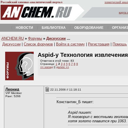
Российский химико-аналитический портал
химический анал
карта 
НОВОСТИ
БИБЛИОТЕКА
ОБОРУДОВАНИЕ
ОРГАНИ
A
NCHEM.RU
»
Форумы
»
Дискуссии
...
Дискуссии
|
Список форумов
|
Войти в систему
|
Регистрация
|
Помощь
Aspid-у Технология извлечения
Ответов в этой теме: 83
Страница:
1
2
3
4
5
6
7
8
9
«« назад
||
далее »»
Леонид
22.11.2006 // 11:18:11
VIP Member
Ранг: 5266
Константин_Б пишет:
Aspid пишет:
Я поговорил с местными геологам
хотя золото плавится при 1063.