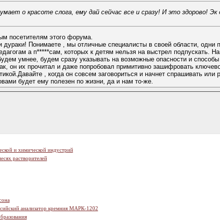
думает о красоте слога, ему дай сейчас все и сразу! И это здорово! Э
ным посетителям этого форума.
и дураки! Понимаете , мы отличные специалисты в своей области, одни п
дагогам а п*****сам, которых к детям нельзя на выстрел подпускать. На
удем умнее, будем сразу указывать на возможные опасности и способы и
рак, он их прочитал и даже попробовал примитивно зашифровать ключевое
ктикой.Давайте , когда он совсем заговориться и начнет спрашивать ил
ми будет ему полезен по жизни, да и нам то-же.
еской и химической индустрий
есях растворителей
сона
ссийский анализатор кремния МАРК-1202
образования