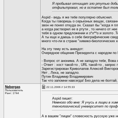
Я пробывал отчищат зло ртутью добыто
отфильтровал, но в остатке был тольк
Aspid - ведь я же тебе популярно объяснил.
Когда ты говоришь о серьезных вещах, связан
звон не понял откуда он. Сказал бы "когда я 
а когда растворил ее в ртути , то ничего от н
тебя в одном предложении и з*л**о и золото .
А ты еще и даешь о себе биографические сведе
много что-ли в стране "химико-биологических
На эту тему есть анекдот:
Очередное общение Президента с народом по In
- Вопрос от анонима. А не западло тебе, Вова
- Ответ : хост такой-то , URL такой-то , запр
Зарегистрирован Криволапов Алексей Викторови
Нет , Леха, не западло.
Путин Владимир Владимирович
Так что запомни навсегда! Без дела не болтай, 
Nebergas
22.11.2006 // 14:55:33
Пользователь
Ранг: 1744
Aspid пишет:
Немного обо мне: Я учусь в лицеи в хи
технологический уневерситет по проф
А в вашем "лицеи" словесность русскую уже 