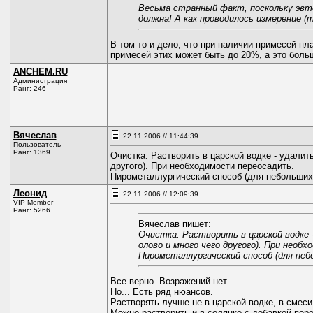
Весьма странный факт, поскольку эвт
должна! А как проводилось измерение (
В том то и дело, что при наличии примесей пл
примесей этих может быть до 20%, а это больш
ANCHEM.RU
Администрация
Ранг: 246
Вячеслав
22.11.2006 // 11:44:39
Пользователь
Ранг: 1369
Очистка: Растворить в царской водке - удалит
другого). При необходимости переосадить.
Пирометаллургический способ (для небольших 
Леонид
22.11.2006 // 12:09:39
VIP Member
Ранг: 5266
Вячеслав пишет:
Очистка: Растворить в царской водке -
олово и много чего другого). При необ
Пирометаллургический способ (для небо
Все верно. Возражений нет.
Но... Есть ряд нюансов.
Растворять лучше не в царской водке, в смеси
Можно растворить и в солянке с добавкой пер