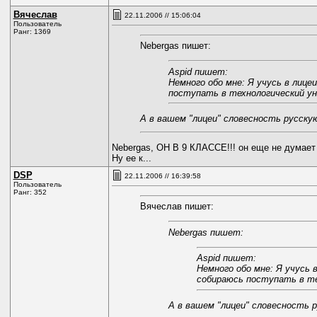
Вячеслав
22.11.2006 // 15:06:04
Пользователь
Ранг: 1369
Nebergas пишет:
Aspid пишет:
Немного обо мне: Я учусь в лице
поступать в технологический ун
А в вашем "лицеи" словесность русску
Nebergas, ОН В 9 КЛАССЕ!!! он еще не думает 
Ну ее к...
DSP
22.11.2006 // 16:39:58
Пользователь
Ранг: 352
Вячеслав пишет:
Nebergas пишет:
Aspid пишет:
Немного обо мне: Я учусь 
собираюсь поступать в те
А в вашем "лицеи" словесность 