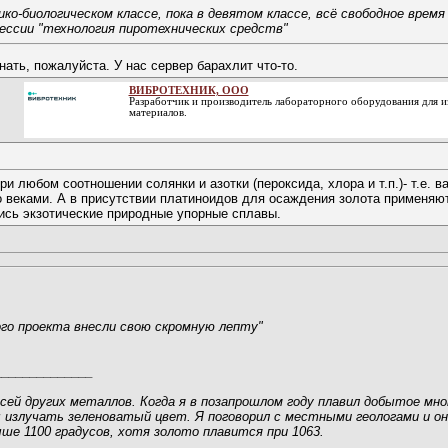
мико-биологическом классе, пока в девятом классе, всё свободное вр
ессии "технология пиротехнических средств"
ать, пожалуйста. У нас сервер барахлит что-то.
ВИБРОТЕХНИК, ООО
Разработчик и производитель лабораторного оборудования для из
материалов.
ри любом соотношении солянки и азотки (пероксида, хлора и т.п.)- т.е.
о веками. А в присутствии платиноидов для осаждения золота применяют
ись экзотические природные упорные сплавы.
ого проекта внесли свою скромную лепту"
______________
й других металлов. Когда я в позапрошлом году плавил добытое мною 
 излучать зеленоватый цвет. Я поговорил с местными геологами и они
ше 1100 градусов, хотя золото плавится при 1063.