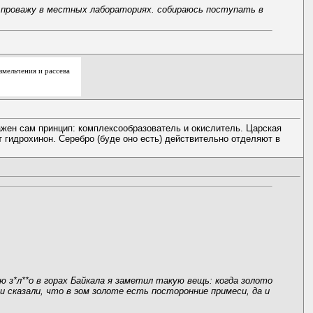
емя проважу в местных лабораториях. собираюсь поступать в
мельчения и рассева
 важен сам принцип: комплексообразователь и окислитель. Царская
 гидрохинон. Серебро (буде оно есть) действительно отделяют в
з*л**о в горах Байкала я заметил такую вещь: когда золото
 сказали, что в эом золоте есть посторонние примеси, да и