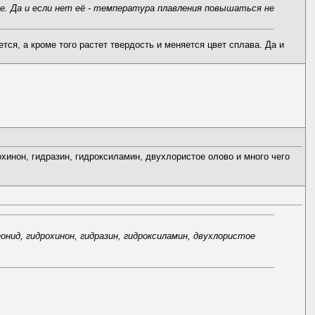
. Да и если нет её - температура плавления повышаться не
ся, а кроме того растет твердость и меняется цвет сплава. Да и
охинон, гидразин, гидроксиламин, двухлористое олово и много чего
онид, гидрохинон, гидразин, гидроксиламин, двухлористое