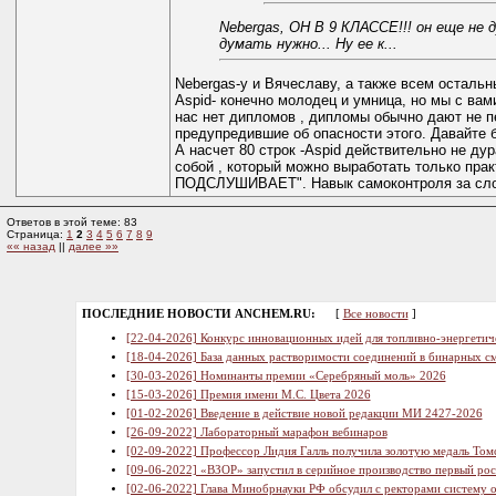
Nebergas, ОН В 9 КЛАССЕ!!! он еще не 
думать нужно... Ну ее к...
Nebergas-у и Вячеславу, а также всем осталь
Aspid- конечно молодец и умница, но мы с вам
нас нет дипломов , дипломы обычно дают не пе
предупредившие об опасности этого. Давайте б
А насчет 80 строк -Aspid действительно не ду
собой , который можно выработать только пра
ПОДСЛУШИВАЕТ". Навык самоконтроля за слова
Ответов в этой теме: 83
Страница:
1
2
3
4
5
6
7
8
9
«« назад
||
далее »»
ПОСЛЕДНИЕ НОВОСТИ ANCHEM.RU:
[
Все новости
]
[22-04-2026] Конкурс инновационных идей для топливно-энергетич
[18-04-2026] База данных растворимости соединений в бинарных см
[30-03-2026] Номинанты премии «Серебряный моль» 2026
[15-03-2026] Премия имени М.С. Цвета 2026
[01-02-2026] Введение в действие новой редакции МИ 2427-2026
[26-09-2022] Лабораторный марафон вебинаров
[02-09-2022] Профессор Лидия Галль получила золотую медаль Том
[09-06-2022] «ВЗОР» запустил в серийное производство первый ро
[02-06-2022] Глава Минобрнауки РФ обсудил с ректорами систему 