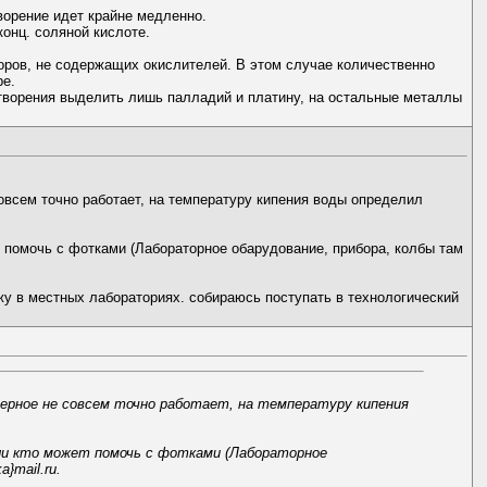
ворение идет крайне медленно.
конц. соляной кислоте.
оров, не содержащих окислителей. В этом случае количественно
ре.
створения выделить лишь палладий и платину, на остальные металлы
всем точно работает, на температуру кипения воды определил
 помочь с фотками (Лабораторное обарудование, прибора, колбы там
жу в местных лабораториях. собираюсь поступать в технологический
рное не совсем точно работает, на температуру кипения
ли кто может помочь с фотками (Лабораторное
}mail.ru.