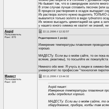
Но бывает так, что в самородном золоте мног
В этом случае лучше сплавить песочек (или шли
В процессе растворения в осадок выпадает сер
Из раствора золото нужно выделять ТОЛЬКО со
вывалится только золото в виде губчатого оса
Их можно высадить цементацией на цинк а зат
у нашего юного химика не хватит ни знаний, ни
Aspid
22.11.2006 // 12:32:57
Пользователь
Ранг: 870
Редактировано 1 раз(а)
Измерение температуры плавления проводилис
хорошо.
МАДЕСТу: Если вы о моём сайте, то он пока е
всякие, реактивы), то посылйте их пожалуйста 
Немного обо мне: Я учусь в лицеи в химико-би
уневерситет по профессии "технология пироте
Мадест
22.11.2006 // 13:44:32
Пользователь
Ранг: 110
Aspid пишет:
Измерение температуры плавления про
воды определил хорошо.
МАДЕСТу: Если вы о моём сайте, то о
обарудование, прибора, колбы там всяк