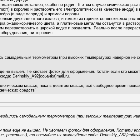
о платиновых металлов, особенно родия. В этом случае химическое раст
хт) в королек и растворять его электролитически (в качестве анода) в 
ебро (в виде хлорида) и примеси породы.
лями двухвалентного железа, и только из горячих солянокислых раств
дка ржаво-коричневого цвета, а платиновые металлы останутся в раство
ем перерастворить в царской водке и разделить. Реально после перера
 оборудования, ни терпения.
ь самодельным термометром (при высоких температурах наверное не со
щё не вышел. Не хвотает фоток для оформления. Кстати если кто может
сюда: Derinskiy_A92{coбaчkа}mail.ru.
ологическом классе, пока в девятом классе, всё свободное время прова
хнических средств"
водились самодельным термометром (при высоких температурах наве
н пока ещё не вышел. Не хвотает фоток для оформления. Кстати ес
ие, реактивы), то посылйте их пожалуйста сюда: Derinskiy_A92{coбaчkа