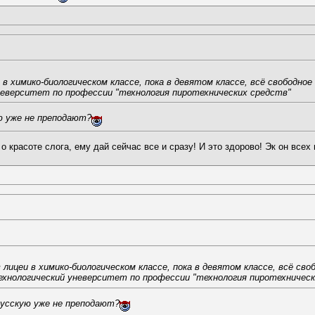
и в химико-биологическом классе, пока в девятом классе, всё свободн
еверситет по профессии "технология пиротехнических средств"
ю уже не преподают?
о красоте слога, ему дай сейчас все и сразу! И это здорово! Эк он все
в лицеи в химико-биологическом классе, пока в девятом классе, всё с
хнологический уневерситет по профессии "технология пиротехническ
русскую уже не преподают?