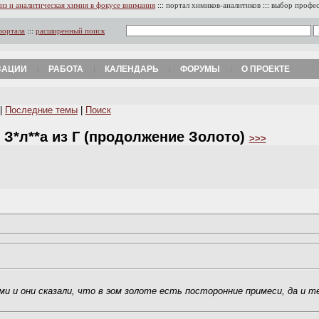
из и аналитическая химия в фокусе внимания
:::
портал химиков-аналитиков
:::
выбор профе
портала
:::
расширенный поиск
ЗАЦИИ
РАБОТА
КАЛЕНДАРЬ
ФОРУМЫ
О ПРОЕКТЕ
|
Последние темы
|
Поиск
 З*л**а из Г (продолжение Золото)
>>>
и и они сказали, что в эом золоте есть посторонние примеси, да и т