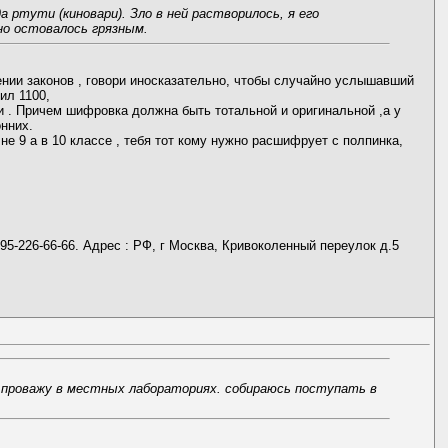
ртути (киновари). Зло в ней растворилось, я его
но остовалось грязным.
ении законов , говори иносказательно, чтобы случайно услышавший
ил 1100,
яли . Причем шифровка должна быть тотальной и оригинальной ,а у
нних.
е 9 а в 10 классе , тебя тот кому нужно расшифрует с полпинка,
095-226-66-66. Адрес : РФ, г Москва, Кривоколенный переулок д.5
емя проважу в местных лабораториях. собираюсь поступать в