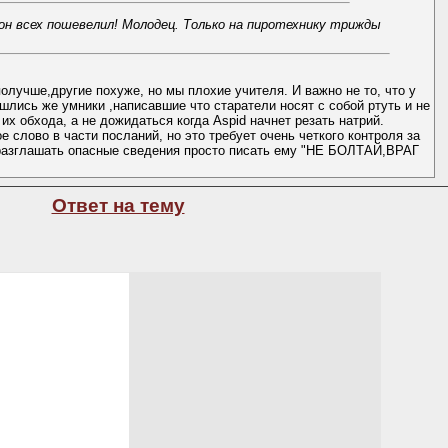
к он всех пошевелил! Молодец. Только на пиротехнику трижды
олучше,другие похуже, но мы плохие учителя. И важно не то, что у
шлись же умники ,написавшие что старатели носят с собой ртуть и не
х обхода, а не дожидаться когда Aspid начнет резать натрий.
 слово в части посланий, но это требует очень четкого контроля за
и разглашать опасные сведения просто писать ему "НЕ БОЛТАЙ,ВРАГ
Ответ на тему