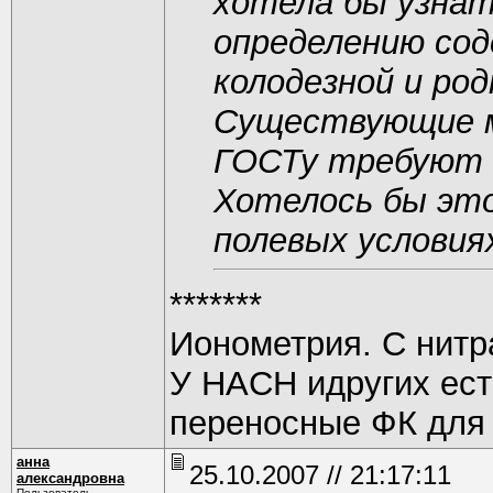
хотела бы узнат
определению сод
колодезной и род
Существующие м
ГОСТу требуют д
Хотелось бы это
полевых условия
*******
Ионометрия. С нитр
У HACH идругих ест
переносные ФК для 
анна
25.10.2007 // 21:17:11
александровна
Пользователь