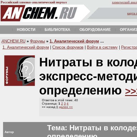
Российский химико-аналитический портал
химический анал
карта 
НОВОСТИ
БИБЛИОТЕКА
ОБОРУДОВАНИЕ
ОРГАНИ
A
NCHEM.RU
»
Форумы
»
1. Аналитический форум
...
1. Аналитический форум
|
Список форумов
|
Войти в систему
|
Регистр
Нитраты в коло
экспресс-метод
определению
>>
Ответов в этой теме: 40
Страница:
1
2
3
4
«« назад ||
далее »»
Тема: Нитраты в колоде
Автор
определению