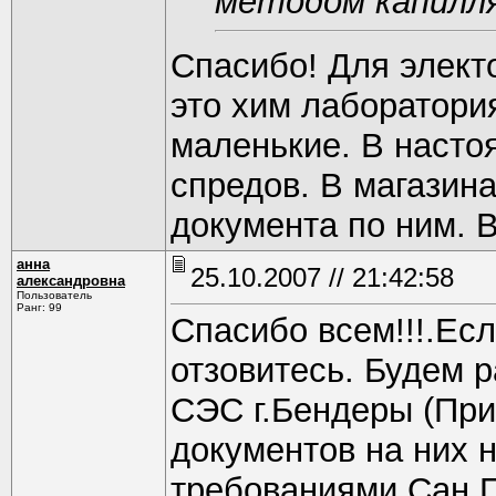
методом капилл
Спасибо! Для элект
это хим лаборатори
маленькие. В насто
спредов. В магазина
документа по ним. В
анна
25.10.2007 // 21:42:58
александровна
Пользователь
Ранг: 99
Спасибо всем!!!.Ес
отзовитесь. Будем 
СЭС г.Бендеры (При
документов на них 
требованиями Сан 