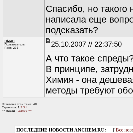
Спасибо, но такого 
написала еще вопро
подсказать?
nizan
25.10.2007 // 22:37:50
Пользователь
Ранг: 275
А что такое спреды
В принципе, затрудн
Химия - она дешевая
методы требуют обо
Ответов в этой теме: 40
Страница:
1
2
3
4
«« назад ||
далее »»
ПОСЛЕДНИЕ НОВОСТИ ANCHEM.RU:
[
Все нов