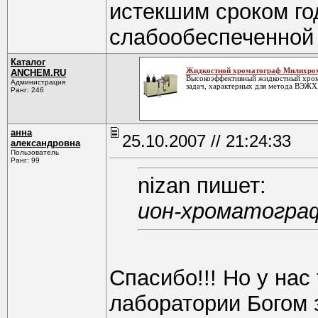
истекшим сроком го
слабообеспеченной 
Каталог
Жидкостной хроматограф Милихро
ANCHEM.RU
Высокоэффективный жидкостный хром
Администрация
задач, характерных для метода ВЭЖХ
Ранг: 246
анна
25.10.2007 // 21:24:33
александровна
Пользователь
Ранг: 99
nizan пишет:
ион-хроматограф
Спасибо!!! Но у нас
лаборатории Богом