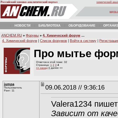
Российский химико-аналитический портал
химический анал
карта 
НОВОСТИ
БИБЛИОТЕКА
ОБОРУДОВАНИЕ
ОРГАНИ
A
NCHEM.RU
»
Форумы
»
4. Химический форум
...
4. Химический форум
|
Список форумов
|
Войти в систему
|
Регистраци
Про мытье фор
Ответов в этой теме: 32
Страница:
1
2
3
4
«« назад
|| далее »»
jumpa
09.06.2018 // 9:36:16
Пользователь
Ранг: 11
Valerа1234 пишет
Зависит от кач