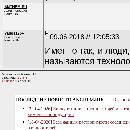
ANCHEM.RU
Администрация
Ранг: 246
Valerа1234
09.06.2018 // 12:05:33
Пользователь
Ранг: 2884
Именно так, и люди
называются техноло
Ответов в этой теме: 32
Страница:
1
2
3
4
«« назад
|| далее »»
ПОСЛЕДНИЕ НОВОСТИ ANCHEM.RU:
[
Все нов
[22-04-2026] Конкурс инновационных идей для то
химической индустрий
[18-04-2026] База данных растворимости соединен
растворителей