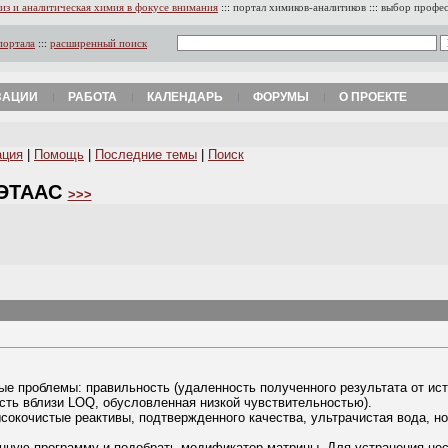
из и аналитическая химия в фокусе внимания
:::
портал химиков-аналитиков
:::
выбор профе
портала
:::
расширенный поиск
ЗАЦИИ
РАБОТА
КАЛЕНДАРЬ
ФОРУМЫ
О ПРОЕКТЕ
ация
|
Помощь
|
Последние темы
|
Поиск
 ЭТААС
>>>
ные проблемы: правильность (удаленность полученного результата от ис
ость вблизи LOQ, обусловленная низкой чувствительностью).
ысокочистые реактивы, подтвержденного качества, ультрачистая вода, н
нную программу и подобрать модификатор матрицы. Для устранения не