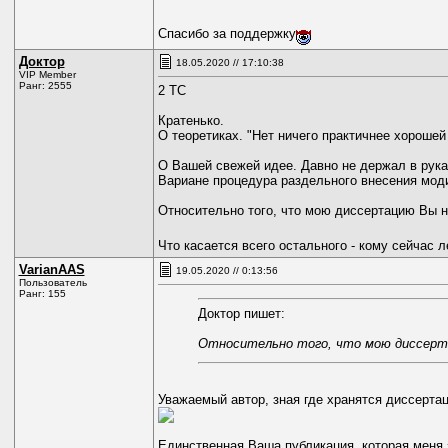
Спасибо за поддержку
Доктор
18.05.2020 // 17:10:38
VIP Member
Ранг: 2555
2 ТС
Кратенько.
О теоретиках. "Нет ничего практичнее хорошей 
О Вашей свежей идее. Давно не держал в руках
Вариане процедура раздельного внесения мод
Относительно того, что мою диссертацию Вы не 
Что касается всего остального - кому сейчас л
VarianAAS
19.05.2020 // 0:13:56
Пользователь
Ранг: 155
Доктор пишет:
Относительно того, что мою диссертац
Уважаемый автор, зная где хранятся диссерта
Единственная Ваша публикация, которая меня 