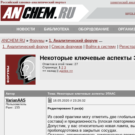
Российский химико-аналитический портал
химический анал
карта 
НОВОСТИ
БИБЛИОТЕКА
ОБОРУДОВАНИЕ
ОРГАНИ
A
NCHEM.RU
»
Форумы
»
1. Аналитический форум
...
1. Аналитический форум
|
Список форумов
|
Войти в систему
|
Регистр
Некоторые ключевые аспекты
Ответов в этой теме: 27
Страница:
1
2
3
«« назад ||
далее »»
Автор
Тема: Некоторые ключевые аспекты ЭТААС
VarianAAS
16.05.2020 // 23:26:32
Пользователь
Ранг: 155
Редактировано 3 раз(а)
Из своей практики могу отметить две глобаль
состава) и прецизионность (плохая повторяем
Допустим, у вас относительно новая лампа, в
пробоподготовка в закрытых сосудах.
Осталось оптимизировать температурно-време