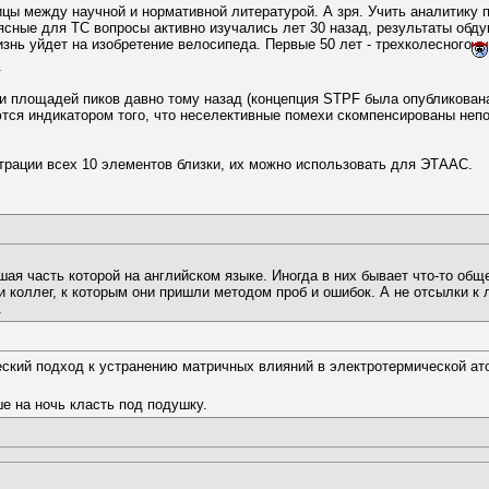
ицы между научной и нормативной литературой. А зря. Учить аналитику
сные для ТС вопросы активно изучались лет 30 назад, результаты обдум
изнь уйдет на изобретение велосипеда. Первые 50 лет - трехколесного
.
ии площадей пиков давно тому назад (концепция STPF была опубликована
ся индикатором того, что неселективные помехи скомпенсированы непо
.
трации всех 10 элементов близки, их можно использовать для ЭТААС.
я часть которой на английском языке. Иногда в них бывает что-то обще
и коллег, к которым они пришли методом проб и ошибок. А не отсылки к
.
ский подход к устранению матричных влияний в электротермической ато
е на ночь класть под подушку.