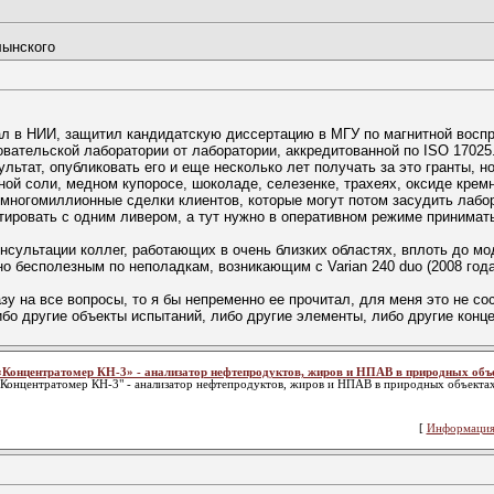
лынского
тал в НИИ, защитил кандидатскую диссертацию в МГУ по магнитной воспр
вательской лаборатории от лаборатории, аккредитованной по ISO 17025
ьтат, опубликовать его и еще несколько лет получать за это гранты, н
ой соли, медном купоросе, шоколаде, селезенке, трахеях, оксиде кремни
многомиллионные сделки клиентов, которые могут потом засудить лабо
тировать с одним ливером, а тут нужно в оперативном режиме принимат
нсультации коллег, работающих в очень близких областях, вплоть до мо
тно бесполезным по неполадкам, возникающим с Varian 240 duo (2008 год
у на все вопросы, то я бы непременно ее прочитал, для меня это не сос
бо другие объекты испытаний, либо другие элементы, либо другие конце
«Концентратомер КН-3» - анализатор нефтепродуктов, жиров и НПАВ в природных объ
"Концентратомер КН-3" - анализатор нефтепродуктов, жиров и НПАВ в природных объекта
[
Информация