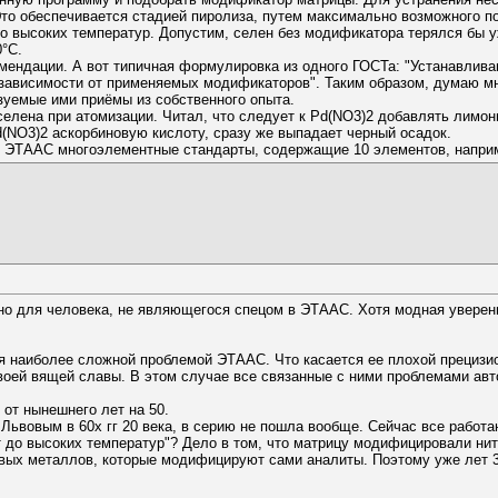
то обеспечивается стадией пиролиза, путем максимально возможного 
 высоких температур. Допустим, селен без модификатора терялся бы у
°С.
мендации. А вот типичная формулировка из одного ГОСТа: "Устанавлива
зависимости от применяемых модификаторов". Таким образом, думаю мн
зуемые ими приёмы из собственного опыта.
елена при атомизации. Читал, что следует к Pd(NO3)2 добавлять лимонн
d(NO3)2 аскорбиновую кислоту, сразу же выпадает черный осадок.
я ЭТААС многоэлементные стандарты, содержащие 10 элементов, напри
о для человека, не являющегося спецом в ЭТААС. Хотя модная уверенн
 наиболее сложной проблемой ЭТААС. Что касается ее плохой прецизио
оей вящей славы. В этом случае все связанные с ними проблемами авт
 от нынешнего лет на 50.
Львовым в 60х гг 20 века, в серию не пошла вообще. Сейчас все работаю
до высоких температур"? Дело в том, что матрицу модифицировали нит
вых металлов, которые модифицируют сами аналиты. Поэтому уже лет 3