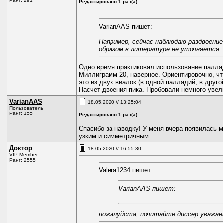
Ранг: 291
Редактировано 1 раз(а)
VarianAAS пишет:
Например, сейчас наблюдаю раздвоение
образом в литературе не уточняется. 
Одно время практиковал использование палла
Миллиграмм 20, наверное. Ориентировочно, чт
это из двух виалок (в одной палладий, в друг
Насчет двоения пика. Пробовали немного увел
VarianAAS
18.05.2020 // 13:25:04
Пользователь
Ранг: 155
Редактировано 1 раз(а)
Спасибо за наводку! У меня вчера появилась 
узким и симметричным.
Доктор
18.05.2020 // 16:55:30
VIP Member
Ранг: 2555
Valerа1234 пишет:
VarianAAS пишет:
.
пожалуйста, почитайте диссер уважае