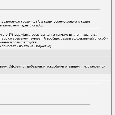
ть лимонную кислоту. Но в каких соотношениях и каким
е выпадает черный осадок.
л с 0,1% модификатором сыпал на кончике шпателя кислоты.
створ со временем темнеет. А вообще, самый эффективный способ -
ивается прямо в трубке.
помогает - но это не бюджетно).
вету. Эффект от добавления аскорбинки очевиден, пик становится