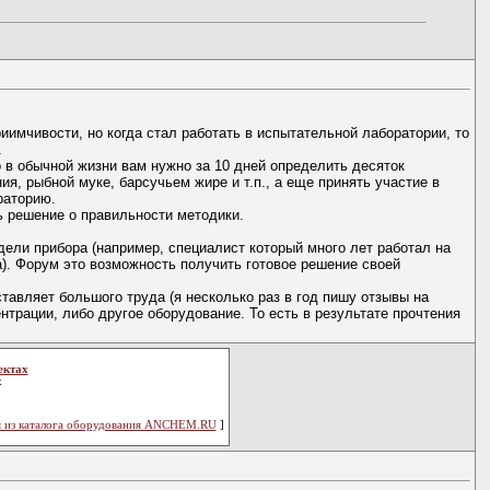
иимчивости, но когда стал работать в испытательной лаборатории, то
.
о в обычной жизни вам нужно за 10 дней определить десяток
я, рыбной муке, барсучьем жире и т.п., а еще принять участие в
раторию.
ь решение о правильности методики.
дели прибора (например, специалист который много лет работал на
а). Форум это возможность получить готовое решение своей
тавляет большого труда (я несколько раз в год пишу отзывы на
нтрации, либо другое оборудование. То есть в результате прочтения
ектах
х
 из каталога оборудования ANCHEM.RU
]