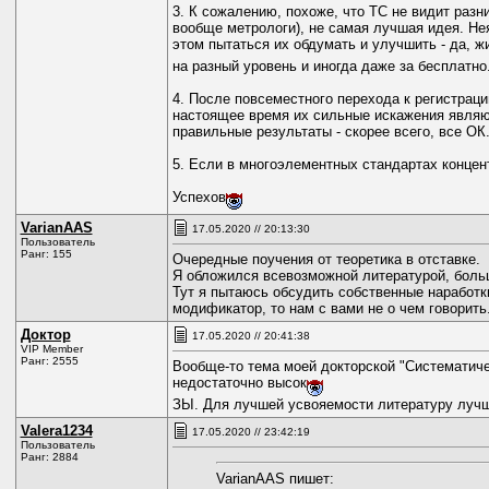
3. К сожалению, похоже, что ТС не видит разн
вообще метрологи), не самая лучшая идея. Нея
этом пытаться их обдумать и улучшить - да, ж
на разный уровень и иногда даже за бесплатно
4. После повсеместного перехода к регистрац
настоящее время их сильные искажения являют
правильные результаты - скорее всего, все ОК
5. Если в многоэлементных стандартах концен
Успехов
VarianAAS
17.05.2020 // 20:13:30
Пользователь
Ранг: 155
Очередные поучения от теоретика в отставке.
Я обложился всевозможной литературой, больша
Тут я пытаюсь обсудить собственные наработк
модификатор, то нам с вами не о чем говорить
Доктор
17.05.2020 // 20:41:38
VIP Member
Ранг: 2555
Вообще-то тема моей докторской "Систематиче
недостаточно высок
ЗЫ. Для лучшей усвояемости литературу лучш
Valerа1234
17.05.2020 // 23:42:19
Пользователь
Ранг: 2884
VarianAAS пишет: