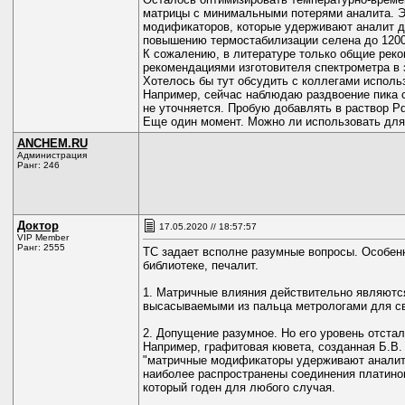
матрицы с минимальными потерями аналита. Э
модификаторов, которые удерживают аналит до
повышению термостабилизации селена до 1200
К сожалению, в литературе только общие реко
рекомендациями изготовителя спектрометра в 
Хотелось бы тут обсудить с коллегами исполь
Например, сейчас наблюдаю раздвоение пика с
не уточняется. Пробую добавлять в раствор P
Еще один момент. Можно ли использовать дл
ANCHEM.RU
Администрация
Ранг: 246
Доктор
17.05.2020 // 18:57:57
VIP Member
Ранг: 2555
ТС задает всполне разумные вопросы. Особенн
библиотеке, печалит.
1. Матричные влияния действительно являются
высасываемыми из пальца метрологами для св
2. Допущение разумное. Но его уровень отстал
Например, графитовая кювета, созданная Б.В. 
"матричные модификаторы удерживают аналит 
наиболее распространены соединения платино
который годен для любого случая.