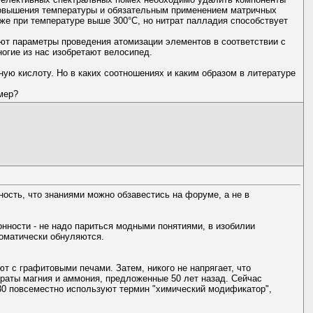
повышения температуры и обязательным применением матричных
же при температуре выше 300°С, но нитрат палладия способствует
ют параметры проведения атомизации элементов в соответствии с
огие из нас изобретают велосипед.
ую кислоту. Но в каких соотношениях и каким образом в литературе
мер?
ость, что знаниями можно обзавестись на форуме, а не в
нности - не надо париться модными понятиями, в изобилии
оматически обнуляются.
т с графитовыми печами. Затем, никого не напрягает, что
раты магния и аммония, предложенные 50 лет назад. Сейчас
0 повсеместно используют термин "химический модификатор",