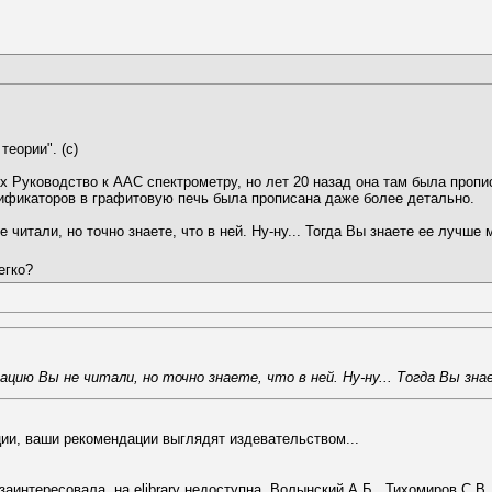
теории". (с)
 Руководство к ААС спектрометру, но лет 20 назад она там была пропис
ификаторов в графитовую печь была прописана даже более детально.
читали, но точно знаете, что в ней. Ну-ну... Тогда Вы знаете ее лучше 
егко?
ию Вы не читали, но точно знаете, что в ней. Ну-ну... Тогда Вы знае
ции, ваши рекомендации выглядят издевательством...
заинтересовала, на elibrary недоступна. Волынский А.Б., Тихомиров С.