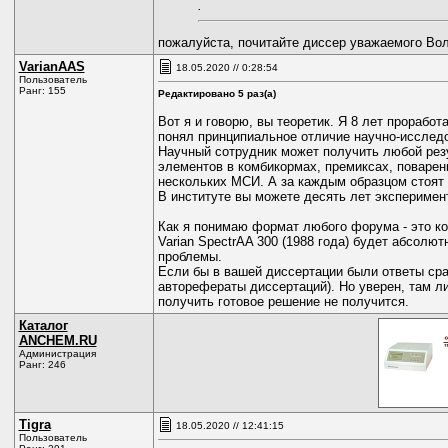
.
пожалуйста, почитайте диссер уважаемого Во
VarianAAS
18.05.2020 // 0:28:54
Пользователь
Ранг: 155
Редактировано 5 раз(а)
Вот я и говорю, вы теоретик. Я 8 лет прорабо
понял принципиальное отличие научно-исследо
Научный сотрудник может получить любой резул
элементов в комбикормах, премиксах, поваренн
нескольких МСИ. А за каждым образцом стоят 
В институте вы можете десять лет эксперимен
Как я понимаю формат любого форума - это ко
Varian SpectrAA 300 (1988 года) будет абсолю
проблемы.
Если бы в вашей диссертации были ответы сраз
авторефераты диссертаций). Но уверен, там ли
получить готовое решение не получится.
Каталог
ANCHEM.RU
Администрация
Ранг: 246
Tigra
18.05.2020 // 12:41:15
Пользователь