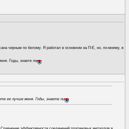
ана черным по белому. Я работал в основном на П-Е, но, по-моему, в
меня. Годы, знаете ли
те ее лучше меня. Годы, знаете ли
В. Сравнение эффективности соединений платиновых металлов в