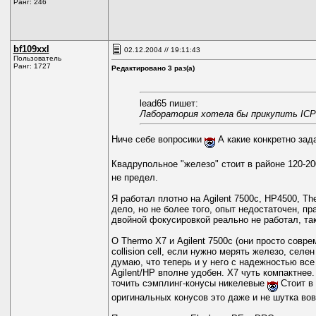
Ранг: 246
bf109xxl
02.12.2004 // 19:11:43
Пользователь
Ранг: 1727
Редактировано 3 раз(а)
lead65 пишет:
Лаборатория хотела бы прикупить ICPM
Ниче себе вопросики
А какие конкретно зад
Квадрупольное "железо" стоит в районе 120-20
не предел.
Я работал плотно на Agilent 7500c, HP4500, Th
дело, но не более того, опыт недостаточен, п
двойной фокусировкой реально не работал, так
О Thermo Х7 и Agilent 7500с (они просто совр
collision cell, если нужно мерять железо, сел
думаю, что теперь и у него с надежностью все
Agilent/HP вполне удобен. X7 чуть компактнее
точить сэмплинг-конусы никелевые
Стоит в 
оригинальных конусов это даже и не шутка вов