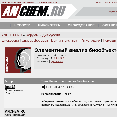
Российский химико-аналитический портал
химический анал
карта 
НОВОСТИ
БИБЛИОТЕКА
ОБОРУДОВАНИЕ
ОРГАНИ
A
NCHEM.RU
»
Форумы
»
Дискуссии
...
Дискуссии
|
Список форумов
|
Войти в систему
|
Регистрация
|
Помощь
Элементный анализ биообъек
Ответов в этой теме: 57
Страница:
1
2
3
4
5
6
«« назад ||
далее »»
Автор
Тема: Элементный анализ биообъектов
lead65
16.11.2004 // 16:24:55
Пользователь
Ранг: 2
Редактировано 1 раз(а)
Убедительная просьба если, кто знает где мож
волосах человека. Лаборатория хотела бы прик
ANCHEM.RU
Администрация