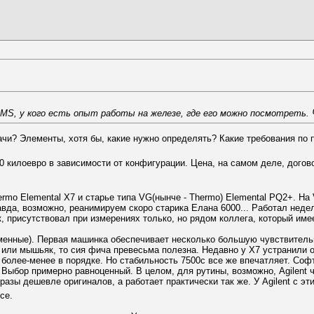
S, у кого есть опыт работы на железе, где его можно посмотреть. 
ачи? Элементы, хотя бы, какие нужно определять? Какие требования по 
0 килоевро в зависимости от конфигурации. Цена, на самом деле, догов
ermo Elemental X7 и старье типа VG(нынче - Thermo) Elemental PQ2+. На 
равда, возможно, реанимируем скоро старика Елана 6000... Работал неде
, присутствовал при измерениях только, но рядом коллега, который име
еменные). Первая машинка обеспечивает несколько большую чувствительн
ен или мышьяк, то сия фича превесьма полезна. Недавно у Х7 устранили 
 более-менее в порядке. Но стабильность 7500с все же впечатляет. Соф
. Выбор примерно равноценный. В целом, для рутины, возможно, Agilent 
разы дешевле оригиналов, а работает практически так же. У Agilent с эт
се.