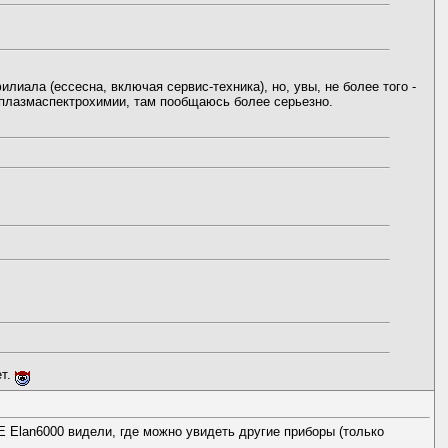
иала (ессесна, включая сервис-техника), но, увы, не более того -
 плазмаспектрохимии, там пообщаюсь более серьезно.
ет.
E Elan6000 видели, где можно увидеть другие приборы (только