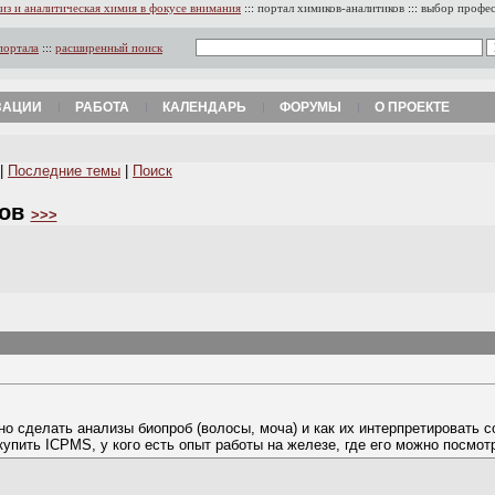
из и аналитическая химия в фокусе внимания
:::
портал химиков-аналитиков
:::
выбор профе
портала
:::
расширенный поиск
ЗАЦИИ
РАБОТА
КАЛЕНДАРЬ
ФОРУМЫ
О ПРОЕКТЕ
|
Последние темы
|
Поиск
тов
>>>
но сделать анализы биопроб (волосы, моча) и как их интерпретировать
упить ICPMS, у кого есть опыт работы на железе, где его можно посмотр