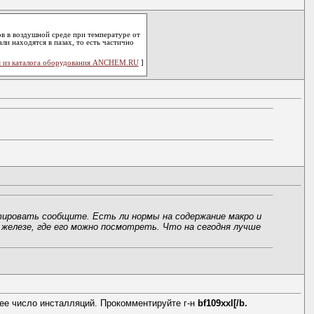
в в воздушной среде при температуре от
ли находятся в пазах, то есть частично
 из каталога оборудования ANCHEM.RU
]
етировать сообщите. Есть ли нормы на содержание макро и
железе, где его можно посмотреть. Что на сегодня лучше
ее число инсталляций. Прокомментируйте г-н
bf109xxl[/b.