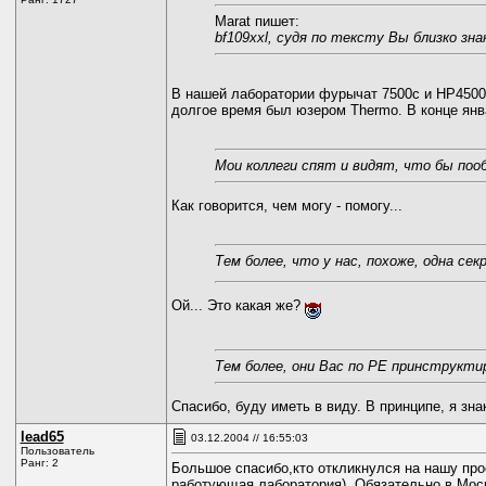
Marat пишет:
bf109xxl, судя по тексту Вы близко знак
В нашей лаборатории фурычат 7500с и HP4500 -
долгое время был юзером Thermo. В конце янв
Мои коллеги спят и видят, что бы поо
Как говорится, чем могу - помогу...
Тем более, что у нас, похоже, одна се
Ой... Это какая же?
Тем более, они Вас по РЕ принструкти
Спасибо, буду иметь в виду. В принципе, я з
lead65
03.12.2004 // 16:55:03
Пользователь
Ранг: 2
Большое спасибо,кто откликнулся на нашу прос
работующая лаборатория). Обязательно в Мос