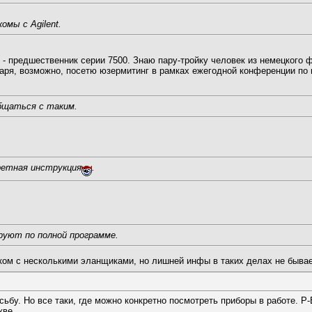
омы с Agilent.
 предшественник серии 7500. Знаю пару-тройку человек из немецкого фил
аря, возможно, посетю юзермитинг в рамках ежегодной конференции по
бщаться с таким.
кретная инструкция
.
руют по полной программе.
наком с несколькими эланщиками, но лишней инфы в таких делах не быва
ьбу. Но все таки, где можно конкретно посмотреть приборы в работе. P-
кве.