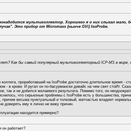
то понадобится мультиколлектор. Хорошего я о них слыхал мало, 
лучае". Это прибор от Micromass (нынче GVi) IsoProbe.
вылет? Как бы самый популярный мультиколлекторный ICP-MS в мире,
 коллега, проработавший на IsoProbe достаточно длительное время - ст
ном - в крови. И ругал он по-басурмански дивайс на чем свет стоИт. Сказ
ое, так и не добился желаемого результата. Помимо того, он неоднокр
яснилось, что серьезные проблемы с IsoProbe есть у большинства, приче
 причем весьма пунктуальный и толковый, матчастью владеет нормально 
не доверять ему я лично не вижу причин.
ксплуатации находится примерно?
и он работает?