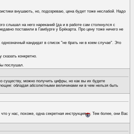
еристики внушають, но, подозреваю, цена будет тоже неслабой. Надо
го слышал на него нареканий (да и в работе сам столкнулся с
едавно поставили в Гамбурге у Брёкарта. Про цену тоже ничего не
 однозначный кандидат в список "не брать ни в коем случае". Это
 сказать конкретно.
 бы послушал.
о существу, можно получить цифры, но как вы их будете
дующее: обладая абсолютными величинами ни в чем нельзя быть
, что у нас, похоже, одна секретная инструкция
. Тем более, они Вас