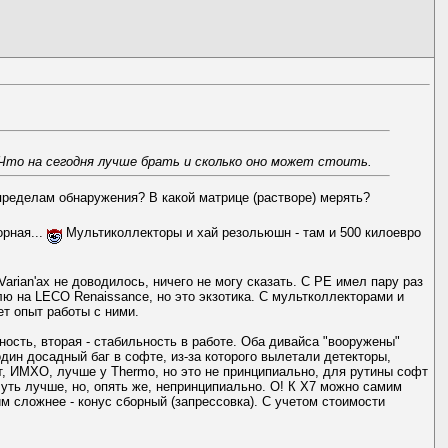
Что на сегодня лучше брать и сколько оно может стоить.
пределам обнаружения? В какой матрице (растворе) мерять?
орная...
Мультиколлекторы и хай резольюшн - там и 500 килоевро
Varian'ах не доводилось, ничего не могу сказать. С PE имел пару раз
лю на LECO Renaissance, но это экзотика. С мультколлекторами и
ет опыт работы с ними.
ость, вторая - стабильность в работе. Оба дивайса "вооружены"
один досадный баг в софте, из-за которого вылетали детекторы,
т, ИМХО, лучше у Thermo, но это не принципиально, для рутины софт
чуть лучше, но, опять же, непринципиально. О! К X7 можно самим
им сложнее - конус сборный (запрессовка). С учетом стоимости