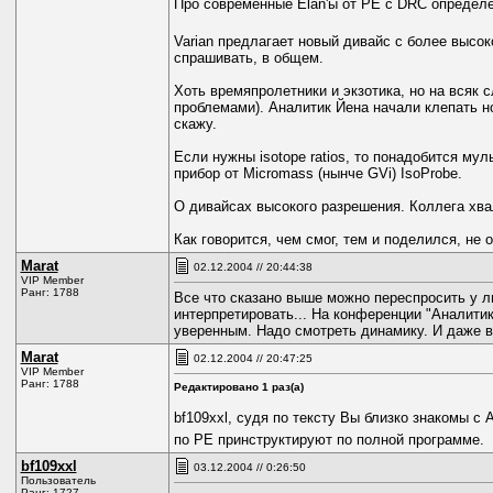
Про современные Elan'ы от PE с DRC определен
Varian предлагает новый дивайс с более высок
спрашивать, в общем.
Хоть времяпролетники и экзотика, но на всяк 
проблемами). Аналитик Йена начали клепать но
скажу.
Если нужны isotope ratios, то понадобится мул
прибор от Micromass (нынче GVi) IsoProbe.
О дивайсах высокого разрешения. Коллега хвал
Как говорится, чем смог, тем и поделился, не
Marat
02.12.2004 // 20:44:38
VIP Member
Ранг: 1788
Все что сказано выше можно переспросить у л
интерпретировать... На конференции "Аналити
уверенным. Надо смотреть динамику. И даже в
Marat
02.12.2004 // 20:47:25
VIP Member
Ранг: 1788
Редактировано 1 раз(а)
bf109xxl, судя по тексту Вы близко знакомы с 
по РЕ принструктируют по полной программе.
bf109xxl
03.12.2004 // 0:26:50
Пользователь
Ранг: 1727