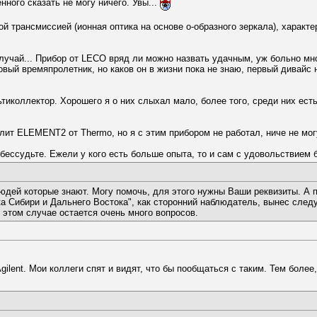
ного сказать не могу ничего. Увы...
ой трансмиссией (ионная оптика на основе о-образного зеркала), характ
случай... Прибор от LECO вряд ли можно назвать удачным, уж больно мно
вый времяпролетник, но каков он в жизни пока не знаю, первый дивайс н
ьтиколлектор. Хорошего я о них слыхал мало, более того, среди них есть
ит ELEMENT2 от Thermo, но я с этим прибором не работал, ниче не могу
 обессудьте. Ежели у кого есть больше опыта, то и сам с удовольствием
юдей которые знают. Могу помочь, для этого нужны Ваши реквизиты. А п
ка Сибири и Дальнего Востока", как сторонний наблюдатель, вынес сле
 этом случае остается очень много вопросов.
Agilent. Мои коллеги спят и видят, что бы пообщаться с таким. Тем более