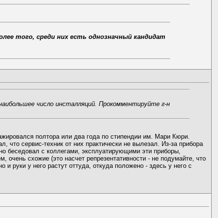
более того, среди них есть однозначный кандидат
 наибольшее число инсталляций. Прокомментируйте г-н
ажировался полтора или два года по стипендии им. Мари Кюри.
ал, что сервис-техник от них практически не вылезал. Из-за прибора
атно беседовал с коллегами, эксплуатирующими эти приборы,
м, очень схожие (это насчет репрезентативности - не подумайте, что
и руки у него растут оттуда, откуда положено - здесь у него с