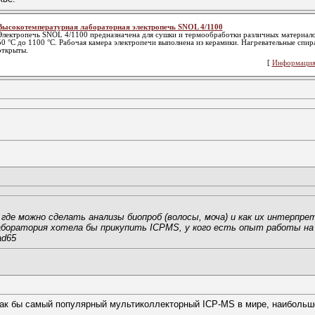
Высокотемпературная лабораторная электропечь SNOL 4/1100
Электропечь SNOL 4/1100 предназначена для сушки и термообработки различных материало
50 °С до 1100 °С. Рабочая камера электропечи выполнена из керамики. Нагревательные спира
открыты.
[
Информация
 где можно сделать анализы биопроб (волосы, моча) и как их интерпр
аборатория хотела бы прикупить ICPMS, у кого есть опыт работы на 
ad65
Как бы самый популярный мультиколлекторный ICP-MS в мире, наибольш