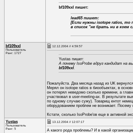
bf109xxl пишет:
lead65 пишет:
[Если нужны isotope ratios, 
в список "не брать ни в коем с
bf109xxl
12.12.2004 // 4:59:57
Пользователь
Ранг: 1727
Yustas пишет:
А почему IsoProbe вдруг кандидат на 
bf109xxl
.
Пожалуйста. Два месяца назад из UK вернулся
Мерял он isotope ratios в биообъектах, в основ
он потерял неведомо сколько времени, а главн
участвовал в user-meeting-ах. В результате вы
по одному случаю сужу). Товарищ ентот немец,
оборудованием проблем не возникает. Посему 
Кстати, сколько IsoProbe'ов еще в активной э
Yustas
13.12.2004 // 12:07:17
Пользователь
Ранг: 5
А какого рода проблемы? И в какой организаци