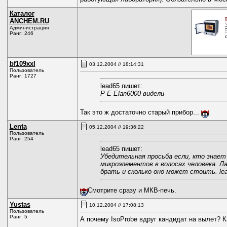
Каталог
ANCHEM.RU
Администрация
Ранг: 246
bf109xxl
03.12.2004 // 18:14:31
Пользователь
Ранг: 1727
lead65 пишет:
P-E Elan6000 видели
Так это ж достаточно старый прибор...
Lenta
05.12.2004 // 19:36:22
Пользователь
Ранг: 254
lead65 пишет:
Убедительная просьба если, кто знает
микроэлементов в волосах человека. Л
брать и сколько оно может стоить. le
Смотрите сразу и МКВ-печь.
Yustas
10.12.2004 // 17:08:13
Пользователь
Ранг: 5
А почему IsoProbe вдруг кандидат на вылет? 