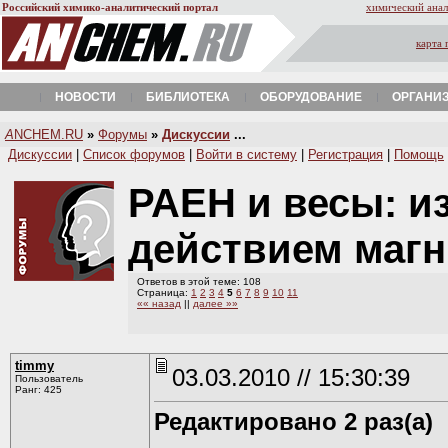
Российский химико-аналитический портал
химический анал
карта 
НОВОСТИ
БИБЛИОТЕКА
ОБОРУДОВАНИЕ
ОРГАНИ
A
NCHEM.RU
»
Форумы
»
Дискуссии
...
Дискуссии
|
Список форумов
|
Войти в систему
|
Регистрация
|
Помощь
РАЕН и весы: и
действием магн
Ответов в этой теме: 108
Страница:
1
2
3
4
5
6
7
8
9
10
11
«« назад
||
далее »»
timmy
03.03.2010 // 15:30:39
Пользователь
Ранг: 425
Редактировано 2 раз(а)