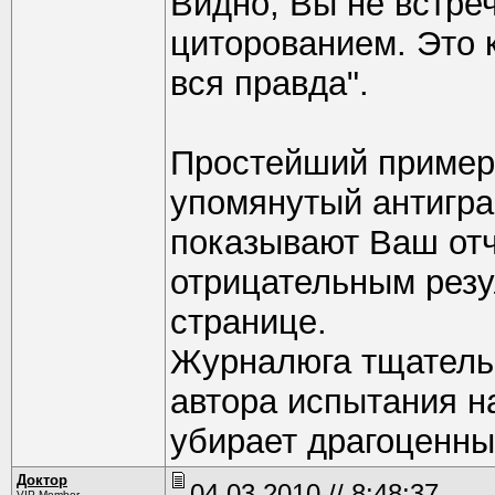
Видно, Вы не встре
циторованием. Это к
вся правда".
Простейший пример 
упомянутый антигра
показывают Ваш отч
отрицательным резу
странице.
Журналюга тщатель
автора испытания н
убирает драгоценны
Доктор
04.03.2010 // 8:48:37
VIP Member