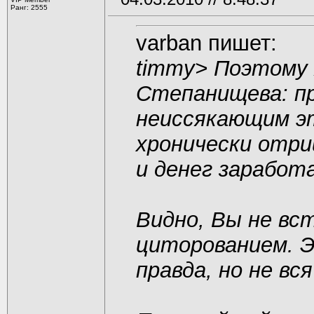
Ранг: 2555
varban пишет:
timmy>
Поэтому 
Степанищева: пр
неиссякающим э
хронически отр
и денег заработ
Видно, Вы не вс
циторованием. Э
правда, но не вся