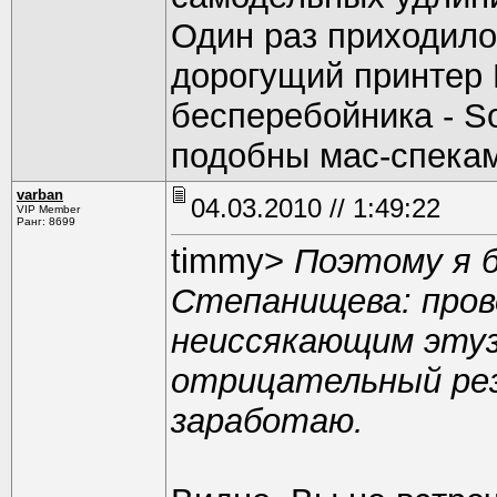
Один раз приходило
дорогущий принтер P
бесперебойникa - So
подобны мас-спека
varban
04.03.2010 // 1:49:22
VIP Member
Ранг: 8699
timmy>
Поэтому я 
Степанищева: пров
неиссякающим этуз
отрицательный рез
заработаю.