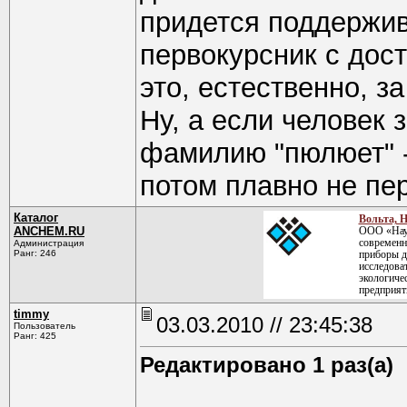
придется поддержив
первокурсник с дост
это, естественно, з
Ну, а если человек 
фамилию "пюлюет" - 
потом плавно не пе
Каталог
Вольта, 
ANCHEM.RU
ООО «Науч
современн
Администрация
Ранг: 246
приборы д
исследова
экологиче
предприят
timmy
03.03.2010 // 23:45:38
Пользователь
Ранг: 425
Редактировано 1 раз(а)