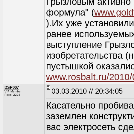
Грызловым активно 
формула" (
www.gold
).Их уже установил
ранее используемых
выступление Грызло
изобретательства (
пустышкой оказалис
www.rosbalt.ru/2010
DSP007
03.03.2010 // 20:34:05
VIP Member
Ранг: 2228
Касательно пробиван
заземлен конструкти
вас электросеть сде