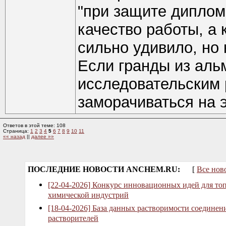
"при защите диплом
качество работы, а 
сильно удивило, но 
Если гранды из альм
исследовательским 
заморачиваться на э
Ответов в этой теме: 108
Страница:
1
2
3
4
5
6
7
8
9
10
11
«« назад
||
далее »»
ПОСЛЕДНИЕ НОВОСТИ ANCHEM.RU:
[
Все нов
[22-04-2026] Конкурс инновационных идей для то
химической индустрий
[18-04-2026] База данных растворимости соединен
растворителей