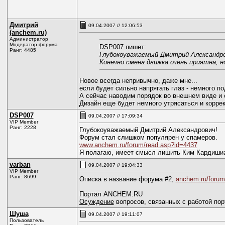
Дмитрий
09.04.2007 // 12:06:53
(anchem.ru)
Администратор
Модератор форума
DSP007 пишет:
Ранг: 4485
Глубокоуважаемый Дмитрий Александро
Конечно смена движка очень приятна, н
Новое всегда непривычно, даже мне...
если будет сильно напрягать глаз - немного по
А сейчас наводим порядок во внешнем виде и
Дизайн еще будет немного утрясаться и коррек
DSP007
09.04.2007 // 17:09:34
VIP Member
Ранг: 2228
Глубокоуважаемый Дмитрий Александрович!
Форум стал слишком популярен у спамеров.
www.anchem.ru/forum/read.asp?id=4437
Я полагаю, имеет смысл лишить Ким Кардишиа
varban
09.04.2007 // 19:04:33
VIP Member
Ранг: 8699
Описка в название форума #2,
anchem.ru/forum
Портал ANCHEM.RU
Осуждение
вопросов, связанных с работой пор
Шуша
09.04.2007 // 19:11:07
Пользователь