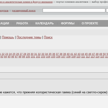
из и аналитическая химия в фокусе внимания
:::
портал химиков-аналитиков
:::
выбор профе
портала
:::
расширенный поиск
ЗАЦИИ
РАБОТА
КАЛЕНДАРЬ
ФОРУМЫ
О ПРОЕКТЕ
|
Помощь
|
Последние темы
|
Поиск
1
22
23
24
25
26
27
28
29
30
31
32
33
34
35
36
37
38
39
40
41
42
43
44
45
46
47
48
49
50
5
93
94
95
96
97
98
99
100
101
102
103
104
105
106
107
108
109
110
111
112
113
114
115
11
е кажется, что прежняя колористическая гамма (синий на светло-сером)