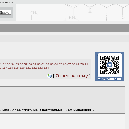
ссионалов
1
52
53
54
55
56
57
58
59
60
61
62
63
64
65
66
67
68
69
70
71
6
117
118
119
120
121
122
123
124
[
Ответ на тему
]
 была более спокойна и нейтральна , чем нынешняя ?