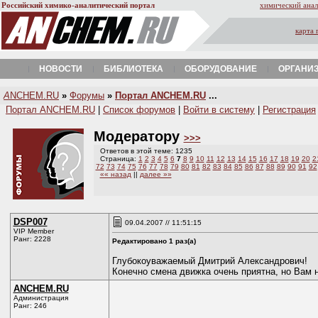
Российский химико-аналитический портал
химический анал
карта 
НОВОСТИ
БИБЛИОТЕКА
ОБОРУДОВАНИЕ
ОРГАНИ
A
NCHEM.RU
»
Форумы
»
Портал ANCHEM.RU
...
Портал ANCHEM.RU
|
Список форумов
|
Войти в систему
|
Регистрация
Модератору
>>>
Ответов в этой теме: 1235
Страница:
1
2
3
4
5
6
7
8
9
10
11
12
13
14
15
16
17
18
19
20
2
72
73
74
75
76
77
78
79
80
81
82
83
84
85
86
87
88
89
90
91
92
«« назад
||
далее »»
DSP007
09.04.2007 // 11:51:15
VIP Member
Ранг: 2228
Редактировано 1 раз(а)
Глубокоуважаемый Дмитрий Александрович!
Конечно смена движка очень приятна, но Вам н
ANCHEM.RU
Администрация
Ранг: 246