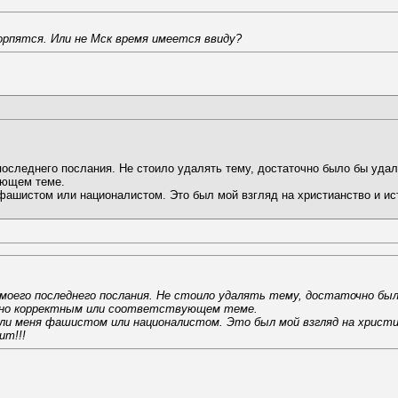
торпятся. Или не Мск время имеется ввиду?
оследнего послания. Не стоило удалять тему, достаточно было бы удали
ующем теме.
фашистом или националистом. Это был мой взгляд на христианство и и
 моего последнего послания. Не стоило удалять тему, достаточно был
очно корректным или соответствующем теме.
ли меня фашистом или националистом. Это был мой взгляд на христи
ит!!!