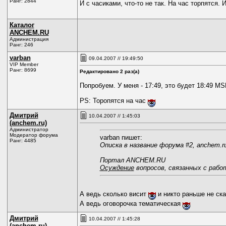
Ранг: 2844
И с часиками, что-то не так. На час торпятся.
Каталог
ANCHEM.RU
Администрация
Ранг: 246
varban
09.04.2007 // 19:49:50
VIP Member
Ранг: 8699
Редактировано 2 раз(а)
Попробуем. У меня - 17:49, это будет 18:49 MS
PS: Торопятся на час
Дмитрий
10.04.2007 // 1:45:03
(anchem.ru)
Администратор
Модератор форума
varban пишет:
Ранг: 4485
Описка в название форума #2, anchem.ru
Портал ANCHEM.RU
Осуждение
вопросов, связанных с работ
А ведь сколько висит
и никто раньше не ск
А ведь оговорочка тематическая
Дмитрий
10.04.2007 // 1:45:28
(anchem.ru)