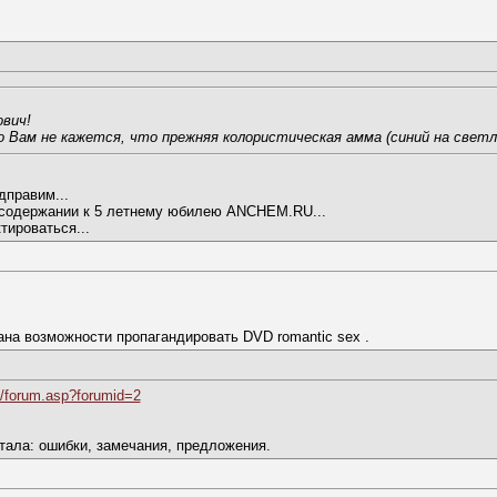
вич!
о Вам не кажется, что прежняя колористическая амма (синий на светл
дправим...
 содержании к 5 летнему юбилею ANCHEM.RU...
тироваться...
на возможности пропагандировать DVD romantic sex .
/forum.asp?forumid=2
тала: ошибки, замечания, предложения.