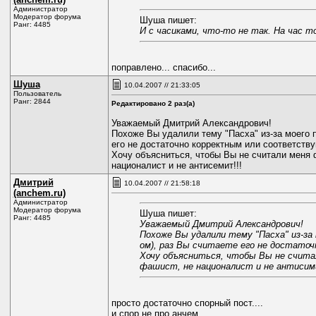
Администратор
Модератор форума
Шуша пишет:
Ранг: 4485
И с часиками, что-то не так. На час 
поправлено... спасибо...
Шуша
10.04.2007 // 21:33:05
Пользователь
Ранг: 2844
Редактировано 2 раз(а)
Уважаемый Дмитрий Александрович!
Похоже Вы удалили тему "Пасха" из-за моего п
его не достаточно корректным или соответств
Хочу объясниться, чтобы Вы не считали меня 
националист и не антисемит!!!
Дмитрий
10.04.2007 // 21:58:18
(anchem.ru)
Администратор
Модератор форума
Шуша пишет:
Ранг: 4485
Уважаемый Дмитрий Александрович!
Похоже Вы удалили тему "Пасха" из-за
ом), раз Вы считаете его не достат
Хочу объясниться, чтобы Вы не счита
фашист, не националист и не антисим
просто достаточно спорный пост....
и спор не про анчем...