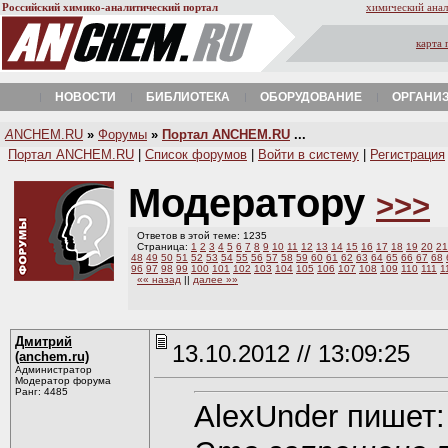
Российский химико-аналитический портал
химический анал
карта 
НОВОСТИ
БИБЛИОТЕКА
ОБОРУДОВАНИЕ
ОРГАНИ
A
NCHEM.RU
»
Форумы
»
Портал ANCHEM.RU
...
Портал ANCHEM.RU
|
Список форумов
|
Войти в систему
|
Регистрация
Модератору
>>>
Ответов в этой теме: 1235
Страница:
1
2
3
4
5
6
7
8
9
10
11
12
13
14
15
16
17
18
19
20
21
48
49
50
51
52
53
54
55
56
57
58
59
60
61
62
63
64
65
66
67
68
96
97
98
99
100
101
102
103
104
105
106
107
108
109
110
111
1
«« назад
||
далее »»
Дмитрий
13.10.2012 // 13:09:25
(anchem.ru)
Администратор
Модератор форума
Ранг: 4485
AlexUnder пишет: