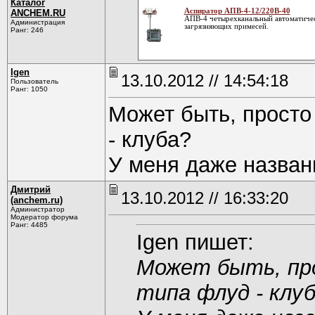
Каталог
Аспиратор АПВ-4-12/220В-40
ANCHEM.RU
АПВ-4 четырехканальный автоматичес
Администрация
загрязняющих примесей.
Ранг: 246
Igen
13.10.2012 // 14:54:18
Пользователь
Ранг: 1050
Может быть, просто
- клуба?
У меня даже назван
Дмитрий
13.10.2012 // 16:33:20
(anchem.ru)
Администратор
Модератор форума
Ранг: 4485
Igen пишет:
Может быть, пр
типа флуд - клу