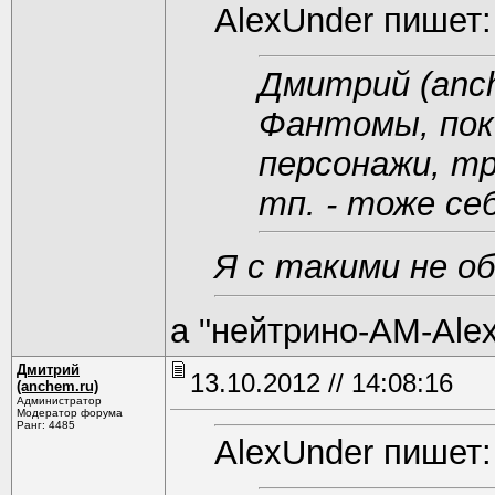
AlexUnder пишет:
Дмитрий (anc
Фантомы, по
персонажи, тр
тп. - тоже се
Я с такими не о
а "нейтрино-AM-Al
Дмитрий
13.10.2012 // 14:08:16
(anchem.ru)
Администратор
Модератор форума
Ранг: 4485
AlexUnder пишет: