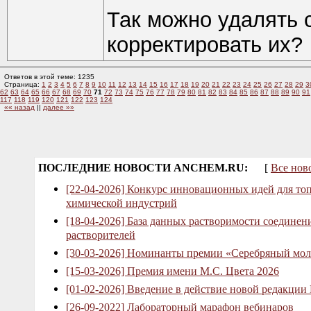
Так можно удалять 
корректировать их?
Ответов в этой теме: 1235
Страница:
1
2
3
4
5
6
7
8
9
10
11
12
13
14
15
16
17
18
19
20
21
22
23
24
25
26
27
28
29
3
62
63
64
65
66
67
68
69
70
71
72
73
74
75
76
77
78
79
80
81
82
83
84
85
86
87
88
89
90
91
117
118
119
120
121
122
123
124
«« назад
||
далее »»
ПОСЛЕДНИЕ НОВОСТИ ANCHEM.RU:
[
Все нов
[22-04-2026] Конкурс инновационных идей для то
химической индустрий
[18-04-2026] База данных растворимости соединен
растворителей
[30-03-2026] Номинанты премии «Серебряный мол
[15-03-2026] Премия имени М.С. Цвета 2026
[01-02-2026] Введение в действие новой редакции
[26-09-2022] Лабораторный марафон вебинаров