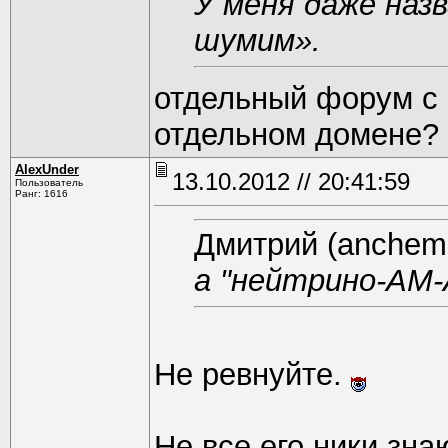
У меня даже наз
шумим».
отдельный форум с
отдельном домене?
AlexUnder
13.10.2012 // 20:41:59
Пользователь
Ранг: 1616
Дмитрий (anchem.
а "нейтрино-AM
Не ревнуйте.
Не все его ники зна