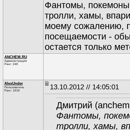
Фантомы, покемоны
тролли, хамы, впари
моему сожалению, п
посещаемости - обы
остается только мет
ANCHEM.RU
Администрация
Ранг: 246
AlexUnder
13.10.2012 // 14:05:01
Пользователь
Ранг: 1616
Дмитрий (anchem.
Фантомы, покем
тролли, хамы, в