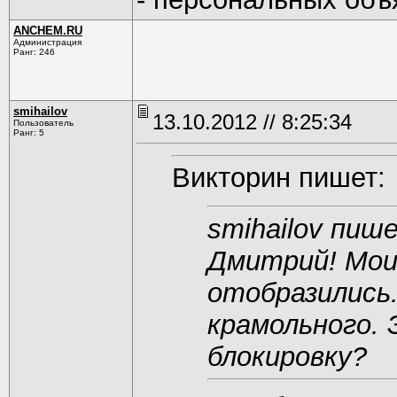
ANCHEM.RU
Администрация
Ранг: 246
smihailov
13.10.2012 // 8:25:34
Пользователь
Ранг: 5
Викторин пишет:
smihailov пиш
Дмитрий! Мои
отобразились.
крамольного.
блокировку?