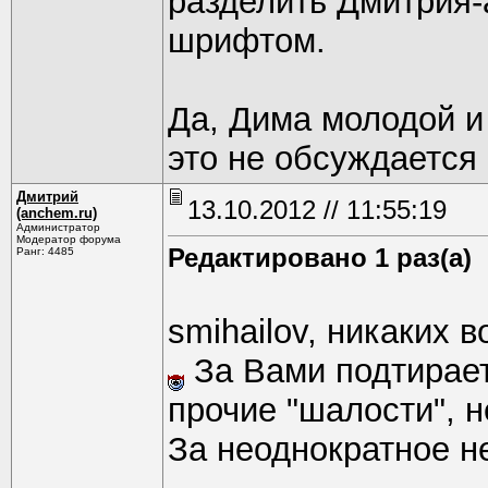
разделить Дмитрия-
шрифтом.
Да, Дима молодой и 
это не обсуждается
Дмитрий
13.10.2012 // 11:55:19
(anchem.ru)
Администратор
Модератор форума
Редактировано 1 раз(а)
Ранг: 4485
smihailov, никаких 
За Вами подтирает
прочие "шалости", н
За неоднократное н