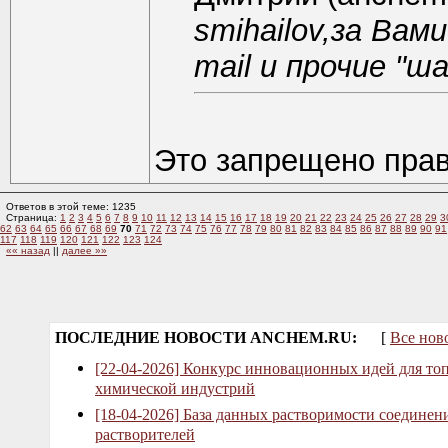
smihailov,за Вам
mail и прочие "ш
Это запрещено пра
Ответов в этой теме: 1235
Страница:
1
2
3
4
5
6
7
8
9
10
11
12
13
14
15
16
17
18
19
20
21
22
23
24
25
26
27
28
29
3
62
63
64
65
66
67
68
69
70
71
72
73
74
75
76
77
78
79
80
81
82
83
84
85
86
87
88
89
90
91
117
118
119
120
121
122
123
124
«« назад
||
далее »»
ПОСЛЕДНИЕ НОВОСТИ ANCHEM.RU:
[
Все нов
[22-04-2026] Конкурс инновационных идей для то
химической индустрий
[18-04-2026] База данных растворимости соединен
растворителей