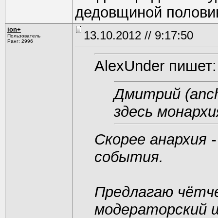
дедовщиной половин
ion+
13.10.2012 // 9:17:50
Пользователь
Ранг: 2996
AlexUnder пишет:
Дмитрий (anc
здесь монарх
Скорее анархия 
события.
Предлагаю чётче
модераторский 