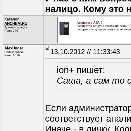
налицо. Кому это 
Каталог
Аспиратор АВА-3
ANCHEM.RU
Аспиратор воздуха автоматический АВ
Администрация
содержания вредных веществ, находящ
Ранг: 246
AlexUnder
13.10.2012 // 11:33:43
Пользователь
Ранг: 1616
ion+ пишет:
Саша, а сам то 
Если администратор
соответствует анали
Иначе - в личку. Ко