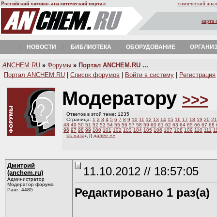
Российский химико-аналитический портал
химический анал
карта 
НОВОСТИ
БИБЛИОТЕКА
ОБОРУДОВАНИЕ
ОРГАНИ
A
NCHEM.RU
»
Форумы
»
Портал ANCHEM.RU
...
Портал ANCHEM.RU
|
Список форумов
|
Войти в систему
|
Регистрация
Модератору
>>>
Ответов в этой теме: 1235
Страница:
1
2
3
4
5
6
7
8
9
10
11
12
13
14
15
16
17
18
19
20
21
48
49
50
51
52
53
54
55
56
57
58
59
60
61
62
63
64
65
66
67
68
96
97
98
99
100
101
102
103
104
105
106
107
108
109
110
111
1
«« назад
||
далее »»
Дмитрий
11.10.2012 // 18:57:05
(anchem.ru)
Администратор
Модератор форума
Редактировано 1 раз(а)
Ранг: 4485