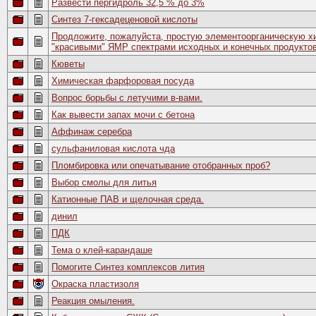
Развести пергидроль 32,5 % до 3%
Синтез 7-гексадеценовой кислоты
Продложите, пожалуйста, простую элементоорганическую х
"красивыми" ЯМР спектрами исходных и конечных продукто
Кюветы
Химическая фарфоровая посуда
Вопрос борьбы с летучими в-вами.
Как вывести запах мочи с бетона
Аффинаж серебра
сульфаниловая кислота чда
Пломбировка или опечатывание отобранных проб?
Выбор смолы для литья
Катионные ПАВ и щелочная среда.
динил
ПДК
Тема о клей-карандаше
Помогите Синтез комплексов лития
Окраска пластизоля
Реакция омыления.