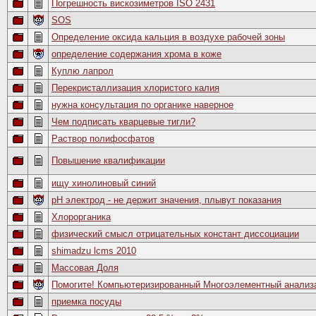
Погрешность вискозиметров ISO 2431
SOS
Определение оксида кальция в воздухе рабочей зоны
определение содержания хрома в коже
Куплю лапрол
Перекристаллизация хлористого калия
нужна консультация по органике наверное
Чем подписать кварцевые тигли?
Раствор полифосфатов
Повышение квалификации
ищу хинолиновый синий
pH электрод - не держит значения, плывут показания
Хлорорганика
физический смысл отрицательных констант диссоциации
shimadzu lcms 2010
Массовая Доля
Помогите! Компьютеризированный Многоэлементный анализ
приемка посуды