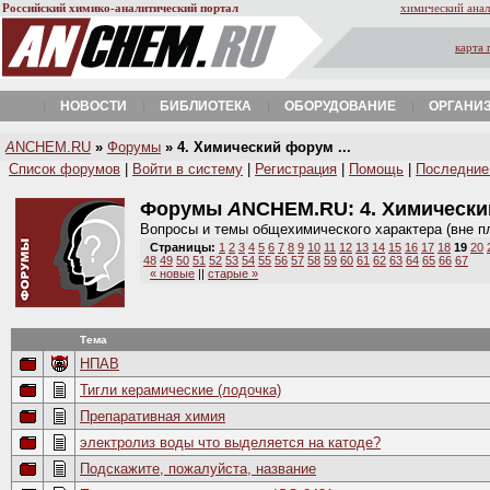
Российский химико-аналитический портал
химический анал
карта 
НОВОСТИ
БИБЛИОТЕКА
ОБОРУДОВАНИЕ
ОРГАНИ
A
NCHEM.RU
»
Форумы
» 4. Химический форум ...
Список форумов
|
Войти в систему
|
Регистрация
|
Помощь
|
Последние
Форумы
A
NCHEM.RU:
4. Химическ
Вопросы и темы общехимического характера (вне п
Страницы:
1
2
3
4
5
6
7
8
9
10
11
12
13
14
15
16
17
18
19
20
48
49
50
51
52
53
54
55
56
57
58
59
60
61
62
63
64
65
66
67
« новые
||
старые »
Тема
НПАВ
Тигли керамические (лодочка)
Препаративная химия
электролиз воды что выделяется на катоде?
Подскажите, пожалуйста, название