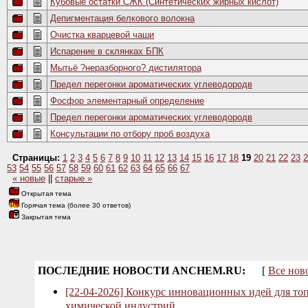
Кубовые остатки СЖК (Синтетических жирных кислот)
Депигментация белкового волокна
Очистка кварцевой чаши
Испарение в склянках БПК
Мытьё ?неразборного? дистилятора
Предел перегонки ароматических углеводородв
Фосфор элементарный определение
Предел перегонки ароматических углеводородв
Консультации по отбору проб воздуха
Страницы:
1
2
3
4
5
6
7
8
9
10
11
12
13
14
15
16
17
18
19
20
21
22
23
2
53
54
55
56
57
58
59
60
61
62
63
64
65
66
67
« новые
||
старые »
Открытая тема
Горячая тема (более 30 ответов)
Закрытая тема
ПОСЛЕДНИЕ НОВОСТИ ANCHEM.RU:
[
Все нов
[22-04-2026] Конкурс инновационных идей для то
химической индустрий