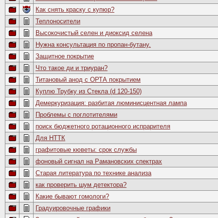
Как снять краску с купюр?
Теплоносители
Высокочистый селен и диоксид селена
Нужна консультация по пропан-бутану.
Защитное покрытие
Что такое ди и триуран?
Титановый анод с ОРТА покрытием
Куплю Трубку из Стекла (d 120-150)
Демеркуризация: разбитая люминисцентная лампа
Проблемы с поглотителями
поиск бюджетного ротационного испрарителя
Для НТТК
графитовые кюветы: срок службы
фоновый сигнал на Рамановских спектрах
Старая литература по технике анализа
как проверить шум детектора?
Какие бывают гомологи?
Градуировочные графики