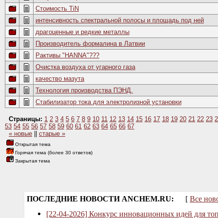
Стоимость TiN
интенсивность спектральной полосы и площадь под ней
драгоценные и редкие металлы
Производитель формалина в Латвии
Рактивы "НANNA"???
Очистка воздуха от угарного газа
качество мазута
Технология производства ПЭНД.
Стабилизатор тока для электролизной установки
Страницы:
1
2
3
4
5
6
7
8
9
10
11
12
13
14
15
16
17
18
19
20
21
22
23
2
53
54
55
56
57
58
59
60
61
62
63
64
65
66
67
« новые
||
старые »
Открытая тема
Горячая тема (более 30 ответов)
Закрытая тема
ПОСЛЕДНИЕ НОВОСТИ ANCHEM.RU:
[
Все нов
[22-04-2026] Конкурс инновационных идей для то