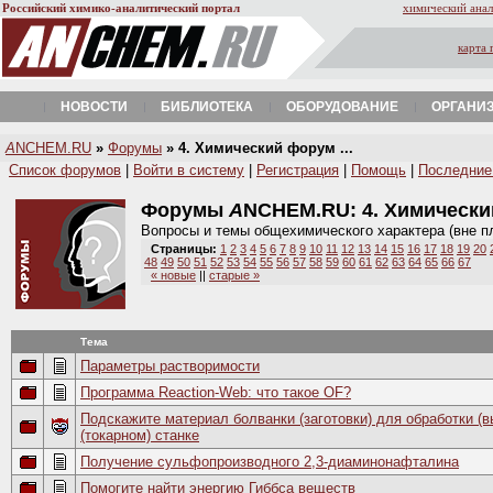
Российский химико-аналитический портал
химический анал
карта 
НОВОСТИ
БИБЛИОТЕКА
ОБОРУДОВАНИЕ
ОРГАНИ
A
NCHEM.RU
»
Форумы
» 4. Химический форум ...
Список форумов
|
Войти в систему
|
Регистрация
|
Помощь
|
Последние
Форумы
A
NCHEM.RU:
4. Химическ
Вопросы и темы общехимического характера (вне п
Страницы:
1
2
3
4
5
6
7
8
9
10
11
12
13
14
15
16
17
18
19
20
48
49
50
51
52
53
54
55
56
57
58
59
60
61
62
63
64
65
66
67
« новые
||
старые »
Тема
Параметры растворимости
Программа Reaction-Web: что такое OF?
Подскажите материал болванки (заготовки) для обработки (
(токарном) станке
Получение сульфопроизводного 2,3-диаминонафталина
Помогите найти энергию Гиббса веществ