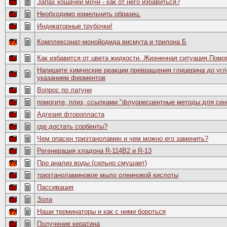
Запах кошачей мочи - как от него избавиться?
Необходимо измельчить образец.
Индикаторные трубочки!
Комплексонат-монойодида висмута и трилона Б
Как избавится от цвета жидкости. Жизненная ситуация.Помо
Напишите химческие реакции превращения глицерина до угл
указанием ферментов
Вопрос по латуни
помогите, плиз, ссылками "флуоресцентные методы для сенс
Адгезия фторопласта
где достать сорбенты?
Чем опасен триэтаноламин и чем можно его заменить?
Регенерация хладона R-114B2 и R-13
Про анализ воды (сильно смущает)
триэтаноламиновое мыло олеиновой кислоты
Пассивация
Зола
Наши терминаторы и как с ними бороться
Получение кератина