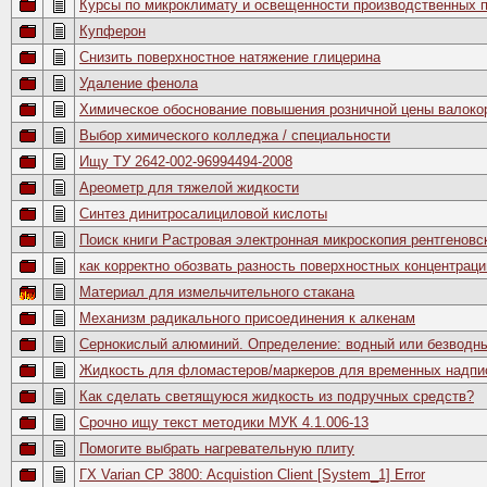
Курсы по микроклимату и освещенности производственных
Купферон
Снизить поверхностное натяжение глицерина
Удаление фенола
Химическое обоснование повышения розничной цены валоко
Выбор химического колледжа / специальности
Ищу ТУ 2642-002-96994494-2008
Ареометр для тяжелой жидкости
Синтез динитросалициловой кислоты
Поиск книги Растровая электронная микроскопия рентгеновс
как корректно обозвать разность поверхностных концентраци
Материал для измельчительного стакана
Механизм радикального присоединения к алкенам
Сернокислый алюминий. Определение: водный или безводн
Жидкость для фломастеров/маркеров для временных надпи
Как сделать светящуюся жидкость из подручных средств?
Срочно ищу текст методики МУК 4.1.006-13
Помогите выбрать нагревательную плиту
ГХ Varian CP 3800: Acquistion Client [System_1] Error