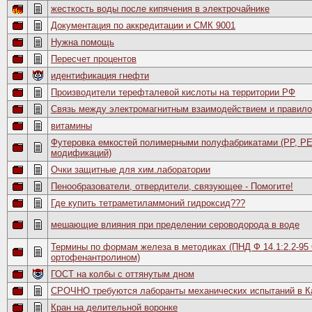
жесткость воды после кипячения в электрочайнике
Документация по аккредитации и СМК 9001
Нужна помощь
Пересчет процентов
идентификация гнефти
Производители терефталевой кислоты на территории РФ
Связь между электромагнитным взаимодействием и правило
витамины
Футеровка емкостей полимерными полуфабрикатами (PP, PE
модификаций)
Очки защитные для хим.лаборатории
Пенообразователи, отвердители, связующее - Помогите!
Где купить тетраметиламмоний гидроксид???
мешающие влияния при пределении сероводорода в воде
Термины по формам железа в методиках (ПНД Ф 14.1:2.2-95
ортофенантролином)
ГОСТ на колбы с оттянутым дном
СРОЧНО требуются лаборанты механических испытаний в Каз
Кран на делительной воронке