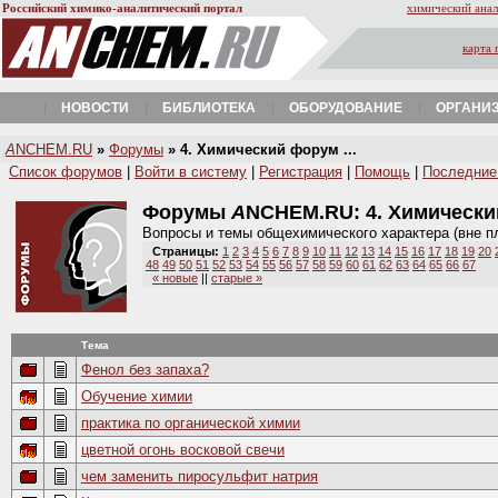
Российский химико-аналитический портал
химический анал
карта 
НОВОСТИ
БИБЛИОТЕКА
ОБОРУДОВАНИЕ
ОРГАНИ
A
NCHEM.RU
»
Форумы
» 4. Химический форум ...
Список форумов
|
Войти в систему
|
Регистрация
|
Помощь
|
Последние
Форумы
A
NCHEM.RU:
4. Химическ
Вопросы и темы общехимического характера (вне п
Страницы:
1
2
3
4
5
6
7
8
9
10
11
12
13
14
15
16
17
18
19
20
48
49
50
51
52
53
54
55
56
57
58
59
60
61
62
63
64
65
66
67
« новые
||
старые »
Тема
Фенол без запаха?
Обучение химии
практика по органической химии
цветной огонь восковой свечи
чем заменить пиросульфит натрия