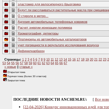
эластомер для велосипедного брызговика
Будут ли расслаиваться растительные масла при смешиван
О стироле в метро...
Адгезия автомобильных телефонных ковриков
Расчет энергии ионизации полимера
Хроматография, детекторы
Платиноиды из автомобильных катализаторов
учет погрешности в результате исследования воздуха
Дефинилкарбазон
Страницы:
1
2
3
4
5
6
7
8
9
10
11
12
13
14
15
16
17
18
19
20
21
22
23
2
53
54
55
56
57
58
59
60
61
62
63
64
65
66
67
« новые
||
старые »
Открытая тема
Горячая тема (более 30 ответов)
Закрытая тема
ПОСЛЕДНИЕ НОВОСТИ ANCHEM.RU:
[
Все нов
[22-04-2026] Конкурс инновационных идей для то