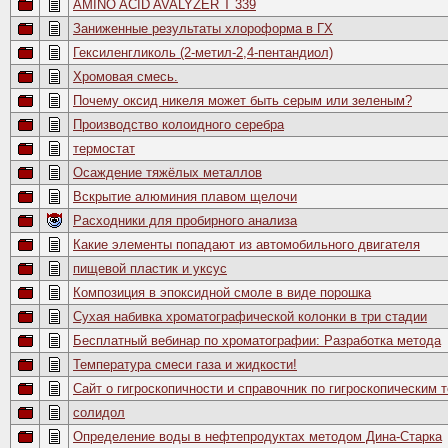
AMINO ACID AVALYZER T 339
Заниженные результаты хлороформа в ГХ
Гексиленгликоль (2-метил-2,4-пентандиол)
Хромовая смесь.
Почему оксид никеля может быть серым или зеленым?
Производство колоидного серебра
термостат
Осаждение тяжёлых металлов
Вскрытие алюминия плавом щелочи
Расходники для пробирного анализа
Какие элементы попадают из автомобильного двигателя
пищевой пластик и уксус
Композиция в эпоксидной смоле в виде порошка
Сухая набивка хроматографической колонки в три стадии
Бесплатный вебинар по хроматографии: Разработка метода
Температура смеси газа и жидкости!
Сайт о гигроскопичности и справочник по гигроскопическим 
солидол
Определение воды в нефтепродуктах методом Дина-Старка