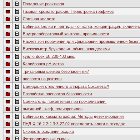
Продление реактивов
Газовая хроматография. Перестройка графиков
Соляная кислота
Вебинар: Белки и пептиды - очистка, концентрация, включе
Внутрелабораторный контроль правильности
Расчет зон поражения для Декларации промышленной безоп
Вискозиметр Брукфильд: обмен шпинделями
куплю doex x8 200-400 меш
Калибровка pH-метра
Тритановый шейкер безопасен ли?
паспорта на рективы
Валидация стеклянного аппарата Сокслета?!
Разработка паспортов безопасности
Cиликагель, пожелтение при прокаливании.
вытяжной шкаф, полипропилен
Вебинар по хроматографии: Методы детектирования
ПНД Ф 16.2.2:2.3:3.27-02 определить влаги в отходах
Скорость оседания осадка
Фотополимерные смолы