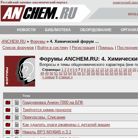
Российский химико-аналитический портал
химический анал
карта 
НОВОСТИ
БИБЛИОТЕКА
ОБОРУДОВАНИЕ
ОРГАНИ
A
NCHEM.RU
»
Форумы
» 4. Химический форум ...
Список форумов
|
Войти в систему
|
Регистрация
|
Помощь
|
Последние
Форумы
A
NCHEM.RU:
4. Химическ
Вопросы и темы общехимического характера (вне п
Страницы:
1
2
3
4
5
6
7
8
9
10
11
12
13
14
15
16
17
18
19
20
48
49
50
51
52
53
54
55
56
57
58
59
60
61
62
63
64
65
66
67
« новые
||
старые »
Тема
Градуировка Анион-7000 на БПК
Требуется химик-технолог
Прекурсоры. Списание
Как удалить очаги ржавчины с деталей машин
Никель ВРЗ МУ4945 п.3.1