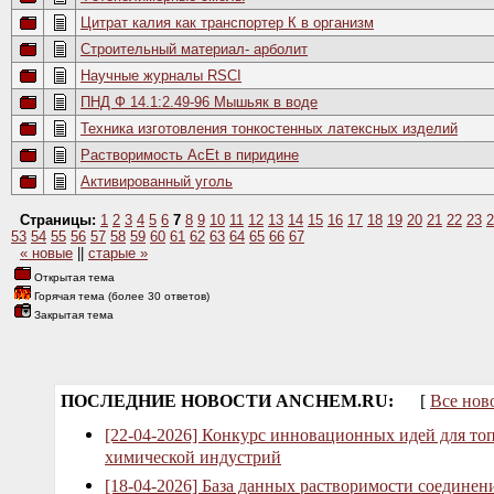
Цитрат калия как транспортер К в организм
Строительный материал- aрбoлит
Научные журналы RSCI
ПНД Ф 14.1:2.49-96 Мышьяк в воде
Техника изготовления тонкостенных латексных изделий
Растворимость AcEt в пиридине
Активированный уголь
Страницы:
1
2
3
4
5
6
7
8
9
10
11
12
13
14
15
16
17
18
19
20
21
22
23
2
53
54
55
56
57
58
59
60
61
62
63
64
65
66
67
« новые
||
старые »
Открытая тема
Горячая тема (более 30 ответов)
Закрытая тема
ПОСЛЕДНИЕ НОВОСТИ ANCHEM.RU:
[
Все нов
[22-04-2026] Конкурс инновационных идей для то
химической индустрий
[18-04-2026] База данных растворимости соединен