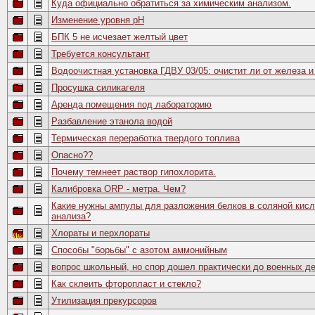
Куда официально обратиться за химическим анализом.
Изменение уровня рН
БПК 5 не исчезает желтый цвет
Требуется консультант
Водоочистная установка ГДВУ 03/05: очистит ли от железа 
Просушка силикагеля
Аренда помещения под лабораторию
Разбавление этанола водой
Термическая переработка твердого топлива
Опасно??
Почему темнеет раствор гипохлорита.
Калибровка ORP - метра. Чем?
Какие нужны ампулы для разложения белков в соляной кисл
анализа?
Хлораты и перхлораты
Способы "борьбы" с азотом аммонийным
вопрос школьный, но спор дошел практически до военных дей
Как склеить фторопласт и стекло?
Утилизация прекурсоров