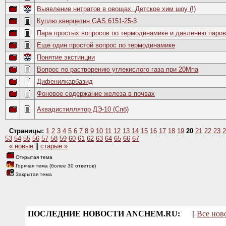
Выявление нитратов в овощах. Детское хим шоу (!)
Куплю кверцетин GAS 6151-25-3
Пара простых вопросов по термодинамике и давлению паров
Еще один простой вопрос по термодинамике
Понятие экстинции
Вопрос по растворению углекислого газа при 20Мпа
Дифенилкарбазид
Фоновое содержание железа в почвах
Аквадистиллятор ДЭ-10 (Спб)
Страницы:
1
2
3
4
5
6
7
8
9
10
11
12
13
14
15
16
17
18
19
20
21
22
23
2
53
54
55
56
57
58
59
60
61
62
63
64
65
66
67
« новые
||
старые »
Открытая тема
Горячая тема (более 30 ответов)
Закрытая тема
ПОСЛЕДНИЕ НОВОСТИ ANCHEM.RU:
[
Все нов