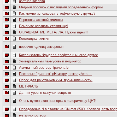
азотная кислота
Медный порошок с частицами определенной формы
Как можно использовать тефлоновую стружку?
Перегонка азотной кислоты
Помогите опознать стекляшку!
ОКРАШИВАНИЕ МЕТАЛЛА. Нужны идеи!!!
Коллоидная химия
пересчет единиц измерения
Катализаторы Фриделя-Крафтса и многое другое
Универсальный лакмусовый индикатор
Аммиачный раствор Трилона Б
Поставьте "диагноз" pH-метру, пожалуйста....
Опрос для работников хим. промышленности.
МЕТИЛАЛЬ
Датчик уровня сыпучих веществ
Очень нужен скан паспорта к колориметру ЦНТ!
Определение N в сталях на ON-mat 8500. Коллеги, есть вопр
металлопротеом