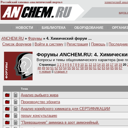
Российский химико-аналитический портал
химический анал
карта 
НОВОСТИ
БИБЛИОТЕКА
ОБОРУДОВАНИЕ
ОРГАНИ
A
NCHEM.RU
»
Форумы
» 4. Химический форум ...
Список форумов
|
Войти в систему
|
Регистрация
|
Помощь
|
Последние
Форумы
A
NCHEM.RU:
4. Химическ
Вопросы и темы общехимического характера (вне п
Страницы:
1
2
3
4
5
6
7
8
9
10
11
12
13
14
15
16
17
18
19
20
48
49
50
51
52
53
54
55
56
57
58
59
60
61
62
63
64
65
66
67
« новые
||
старые »
Тема
Анализ рыбьего жира
Производство эбонита
Анализ корейского химиката для СЕРТИФИКАЦИИ
прошу консультацию
"Превращение" аммиака в азот аммонийный.