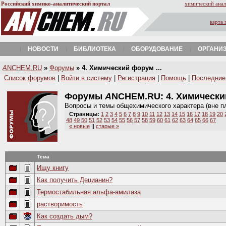
Российский химико-аналитический портал
химический анал
карта 
НОВОСТИ
БИБЛИОТЕКА
ОБОРУДОВАНИЕ
ОРГАНИ
A
NCHEM.RU
»
Форумы
» 4. Химический форум ...
Список форумов
|
Войти в систему
|
Регистрация
|
Помощь
|
Последние
Форумы
A
NCHEM.RU:
4. Химическ
Вопросы и темы общехимического характера (вне п
Страницы:
1
2
3
4
5
6
7
8
9
10
11
12
13
14
15
16
17
18
19
20
48
49
50
51
52
53
54
55
56
57
58
59
60
61
62
63
64
65
66
67
« новые
||
старые »
Тема
Ищу книгу
Как получить Децианин?
Термостабильная альфа-амилаза
растворимость
Как создать дым?