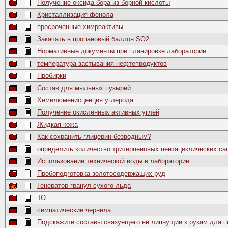
Получение оксида бора из борной кислоты
Кристаллизация фенола
просроченные химреактивы
Закачать в пропановый баллон SO2
Нормативные документы при планировке лаборатории
температура застывания нефтепродуктов
Пробирки
Состав для мыльных пузырей
Хемилюменисценция углерода...
Получение окисленных активных углей
Жидкая кожа
Как сохранить глицерин безводным?
определить количество тритерпеновых пентациклических са
Использование технической воды в лаборатории
Пробоподготовка золотосодержащих руд
Генератор гранул сухого льда
ТО
симпатические чернила
Подскажите составы связуещего не липнущие к рукам для 