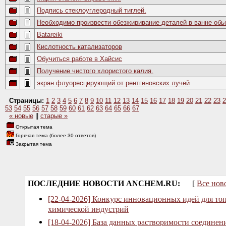
Подпись стеклоуглеродный тиглей.
Необходимо произвести обезжиривание деталей в ванне обье
Batareiki
Кислотность катализаторов
Обучиться работе в Хайсис
Получение чистого хлористого калия.
экран флуоресцирующий от рентгеновских лучей
Страницы:
1
2
3
4
5
6
7
8
9
10
11
12
13
14
15
16
17
18
19
20
21
22
23
2
53
54
55
56
57
58
59
60
61
62
63
64
65
66
67
« новые
||
старые »
Открытая тема
Горячая тема (более 30 ответов)
Закрытая тема
ПОСЛЕДНИЕ НОВОСТИ ANCHEM.RU:
[
Все нов
[22-04-2026] Конкурс инновационных идей для то
химической индустрий
[18-04-2026] База данных растворимости соединен