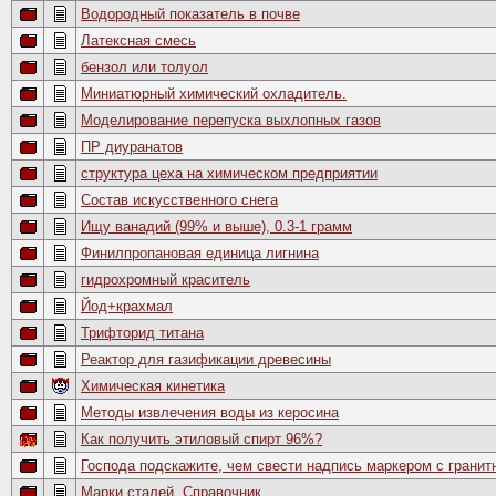
Водородный показатель в почве
Латексная смесь
бензол или толуол
Миниатюрный химический охладитель.
Моделирование перепуска выхлопных газов
ПР диуранатов
структура цеха на химическом предприятии
Состав искусственного снега
Ищу ванадий (99% и выше), 0.3-1 грамм
Финилпропановая единица лигнина
гидрохромный краситель
Йод+крахмал
Трифторид титана
Реактор для газификации древесины
Химическая кинетика
Методы извлечения воды из керосина
Как получить этиловый спирт 96%?
Господа подскажите, чем свести надпись маркером с гранит
Марки сталей. Справочник.