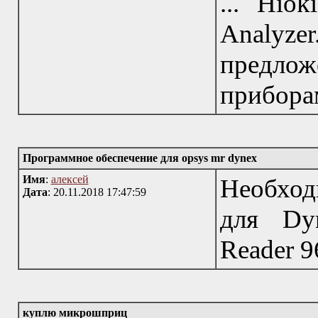
... Hio
Analyze
предло
прибора
Программное обеспечение для opsys mr dynex
Имя
:
алексей
Необход
Дата
: 20.11.2018 17:47:59
для Dy
Reader 
куплю микрошприц