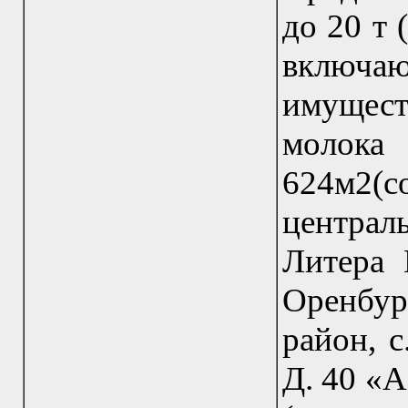
до 20 т 
включ
имущес
молок
624м2(с
централ
Литера 
Оренбур
район, с
Д. 40 «А