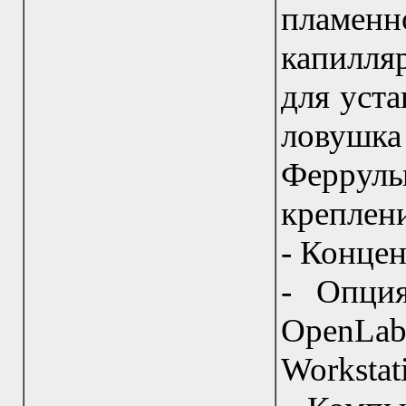
пламе
капилля
для уста
ловушк
Феррулы 
креплени
- Конце
- Опци
OpenLa
Worksta