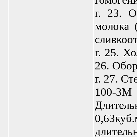
г. 23. 
молока (
сливкоо
г. 25. Х
26. Обор
г. 27. С
100-3М
Длите
0,63куб
длитель