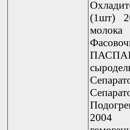
Охладит
(1шт) 2
молока
Фасово
ПАСПАК
сыродел
Сепарат
Сепарат
Подогре
2004 
гомоген