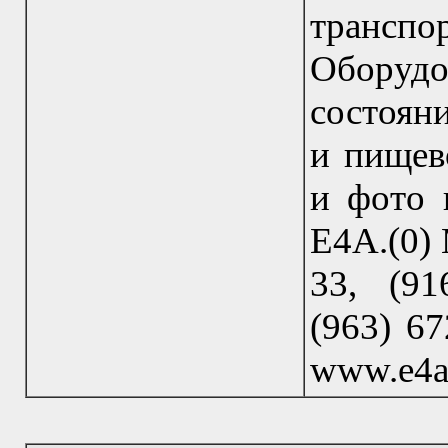
транспо
Оборудо
состоян
и пищев
и фото 
Е4А.(0) 
33, (91
(963) 67
www.e4a