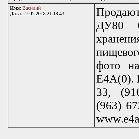
Имя
:
Василий
Продают
Дата
: 27.05.2018 21:18:43
ДУ80 0
хранени
пищевог
фото на
Е4А(0). 
33, (91
(963) 67
www.e4a