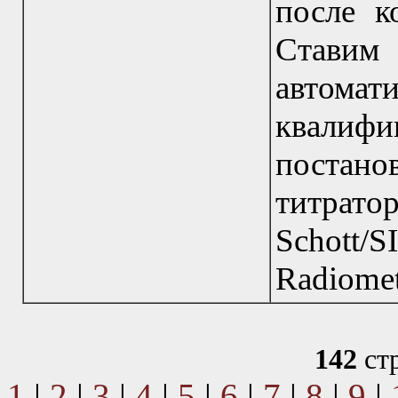
после к
Став
автом
квали
постано
титрато
Schott/S
Radiomet
142
ст
1
|
2
|
3
|
4
|
5
|
6
|
7
|
8
|
9
|