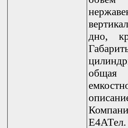
нержав
вертика
дно, к
Габарит
цилиндр
общая
емкостн
описание
Компания
Е4АТел.