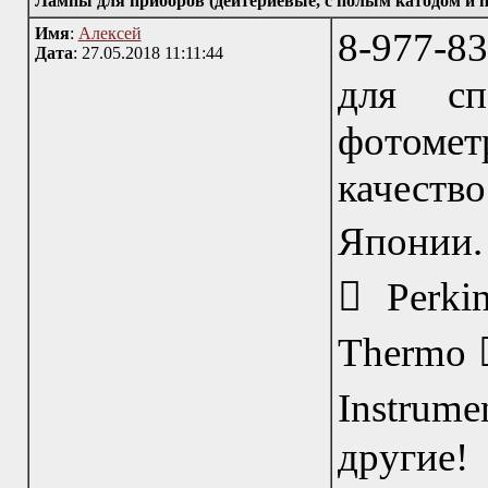
Лампы для приборов (дейтериевые, с полым катодом и п
Имя
:
Алексей
8-977-8
Дата
: 27.05.2018 11:11:44
для спе
фотомет
качест
Японии. 
 Perki
Thermo 
Instrume
другие!