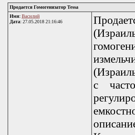
Продается Гомогенизатор Tessa
Имя
:
Василий
Продае
Дата
: 27.05.2018 21:16:46
(Изра
гомог
измель
(Израиль
с част
регул
емкостн
описание