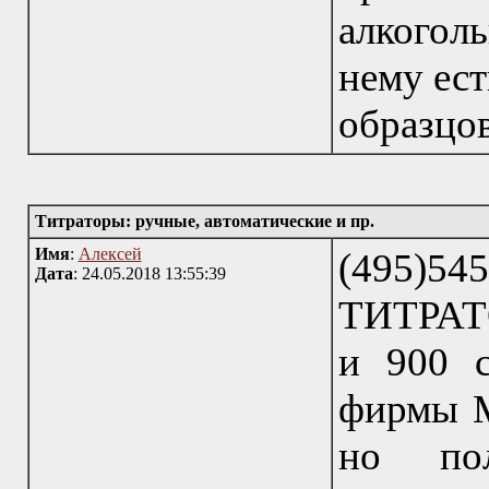
алкогол
нему ест
образцов
Титраторы: ручные, автоматические и пр.
Имя
:
Алексей
(495)54
Дата
: 24.05.2018 13:55:39
ТИТРАТО
и 900 с
фирмы Me
но пол