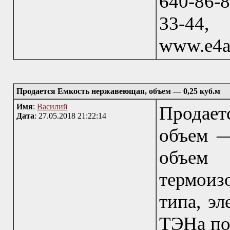
640-86-8
33-44
www.e4a
Продается Емкость нержавеющая, объем — 0,25 куб.м
Имя
:
Василий
Продае
Дата
: 27.05.2018 21:22:14
объем —
объем 
термоиз
типа, эл
ТЭНа по