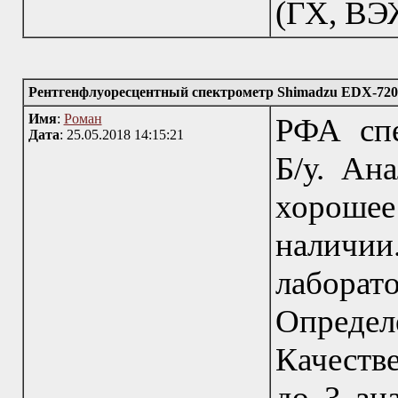
(ГХ, ВЭЖ
Рентгенфлуоресцентный спектрометр Shimadzu EDX-720
Имя
:
Роман
РФА спе
Дата
: 25.05.2018 14:15:21
Б/у. Ана
хорошее
наличи
лабор
Определе
Качеств
до 3 зн