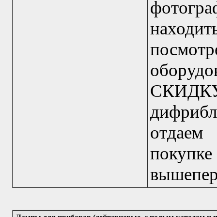
фотогр
находит
посмот
оборудо
СКИДКУ
дифрибли
отдаем
поку
вышепер