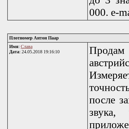
000. e-m
Плотномер Антон Паар
Имя
:
Слава
Прода
Дата
: 24.05.2018 19:16:10
австри
Измеря
точность
после за
звука,
приложе