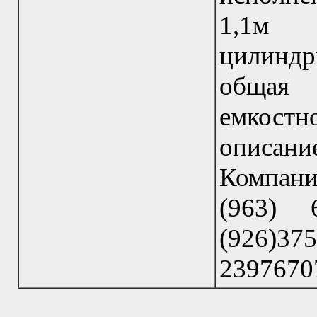
1,1м 
цилиндр
общая
емкостн
описание
Компани
(963) 6
(926)37
23976707