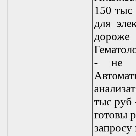
150 тыс 
для элек
доро
Гематоло
- не 
Автома
анализат
тыс руб 
готовы р
запросу