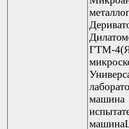
металл
Дерива
Дила
ГТМ-4(
микр
Универс
лаборат
машин
испытат
машина