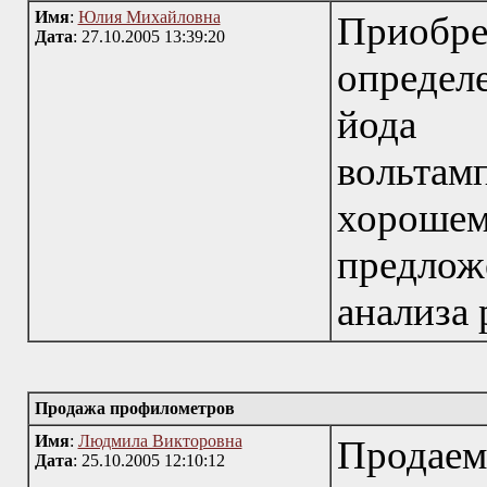
Имя
:
Юлия Михайловна
Приоб
Дата
: 27.10.2005 13:39:20
определе
йода 
вольта
хорошем
предло
анализа 
Продажа профилометров
Имя
:
Людмила Викторовна
Продаем
Дата
: 25.10.2005 12:10:12