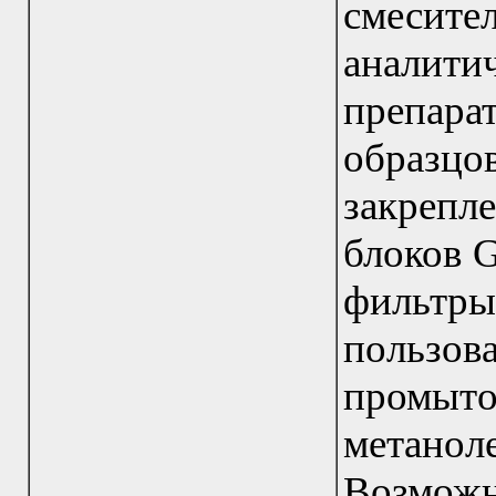
смеси
аналити
препар
образцо
закрепл
блоков 
фильтр
пользов
промыт
метано
Возмож