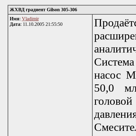
ЖХВД градиент Gilson 305-306
Имя
:
Vladimir
Продаё
Дата
: 11.10.2005 21:55:50
расшир
аналити
Систем
насос M
50,0 м
голово
давлен
Смесите