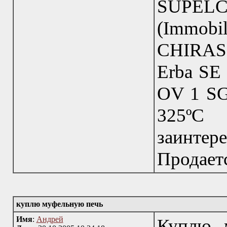
SUPELC
(Immo
CHIRASI
Erba SE 
OV 1 SG
325ºC
заинтере
Продаетс
куплю муфельную печь
Имя
:
Андрей
Куплю 