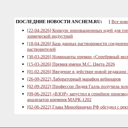
ПОСЛЕДНИЕ НОВОСТИ ANCHEM.RU:
[
Все нов
[22-04-2026] Конкурс инновационных идей для то
химической индустрий
[18-04-2026] База данных растворимости соединен
растворителей
[30-03-2026] Номинанты премии «Серебряный мол
[15-03-2026] Премия имени М.С. Цвета 2026
[01-02-2026] Введение в действие новой редакции
[26-09-2022] Лабораторный марафон вебинаров
[02-09-2022] Профессор Лидия Галль получила зо
[09-06-2022] «ВЗОР» запустил в серийное произв
анализатор кремния МАРК-1202
[02-06-2022] Глава Минобрнауки РФ обсудил с рек