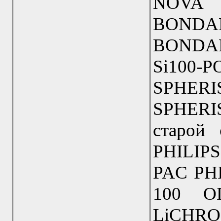
NOVA
BOND
BONDA
Si100
SPHER
SPHERI
старой 
PHILIP
PAC PH
100 O
LiCH