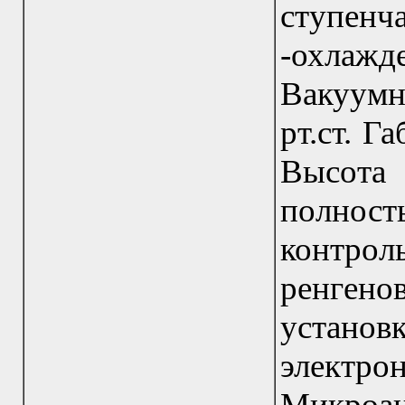
ступенч
-охлаж
Вакуумн
рт.ст. 
Высота
полнос
контр
ренген
устан
элек
Микроа