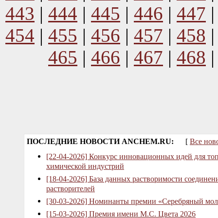
443
|
444
|
445
|
446
|
447
454
|
455
|
456
|
457
|
458
465
|
466
|
467
|
468
ПОСЛЕДНИЕ НОВОСТИ ANCHEM.RU:
[
Все нов
[22-04-2026] Конкурс инновационных идей для то
химической индустрий
[18-04-2026] База данных растворимости соединен
растворителей
[30-03-2026] Номинанты премии «Серебряный мол
[15-03-2026] Премия имени М.С. Цвета 2026