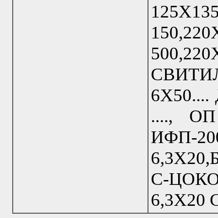
125Х135
150,220
500,220
СВИТ
6Х50....
...., О
ИФП-20
6,3Х20,
С-ЦОКОЛ
6,3Х20