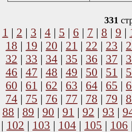
331
ст
1
|
2
|
3
|
4
|
5
|
6
|
7
|
8
|
9
|
18
|
19
|
20
|
21
|
22
|
23
|
2
32
|
33
|
34
|
35
|
36
|
37
|
3
46
|
47
|
48
|
49
|
50
|
51
|
5
60
|
61
|
62
|
63
|
64
|
65
|
6
74
|
75
|
76
|
77
|
78
|
79
|
8
88
|
89
|
90
|
91
|
92
|
93
|
9
|
102
|
103
|
104
|
105
|
106