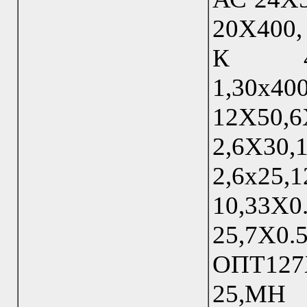
20Х400,
К 4Х3,
1,30х4
12Х50,6
2,6Х30,1
2,6х
10,33Х0
25,7Х0.5
ОПТ127Х
25,МН 