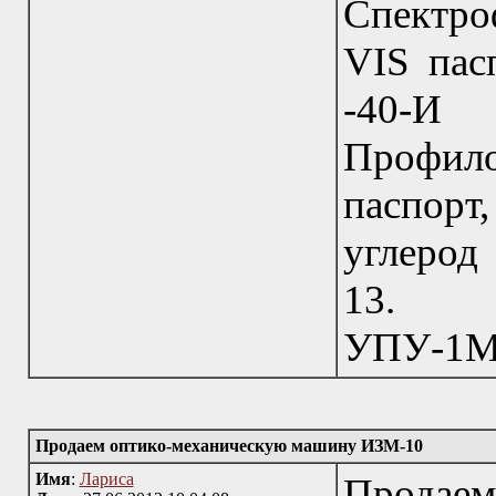
Спектр
VIS пас
-40-И
Профило
паспорт
углерод
13. 
УПУ-1М,
Продаем оптико-механическую машину ИЗМ-10
Имя
:
Лариса
Прода