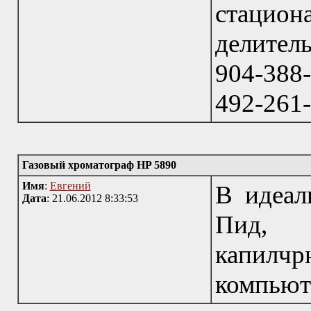
стацио
делител
904-388-
492-261
Газовый хроматограф HP 5890
Имя
:
Евгений
В идеал
Дата
: 21.06.2012 8:33:53
Пид, а
капилчр
компьют