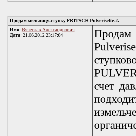
Продам мельницу-ступку FRITSCH Pulverisette-2.
Имя
:
Вячеслав Александрович
Продам
Дата
: 21.06.2012 23:17:04
Pulveris
ступк
PULVER
счет да
подходи
измель
органич