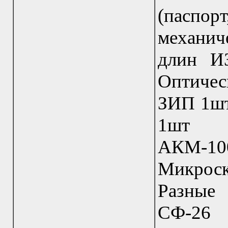
(паспо
механич
длин И
Оптичес
ЗИП 1шт
1шт 
АКМ-1
Микрос
Разные
СФ-2