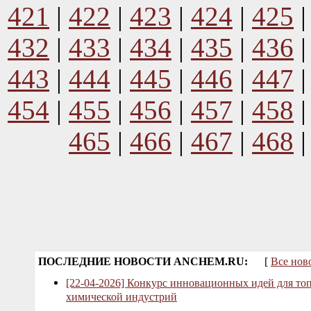
421
|
422
|
423
|
424
|
425
432
|
433
|
434
|
435
|
436
443
|
444
|
445
|
446
|
447
454
|
455
|
456
|
457
|
458
465
|
466
|
467
|
468
ПОСЛЕДНИЕ НОВОСТИ ANCHEM.RU:
[
Все нов
[22-04-2026] Конкурс инновационных идей для то
химической индустрий