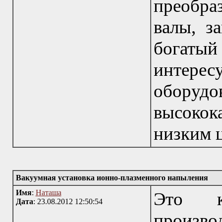
преобра
валы, з
богаты
интер
оборуд
высокок
низким 
Вакуумная установка ионно-плазменного напыления
Имя
:
Наташа
Это к
Дата
: 23.08.2012 12:50:54
произво