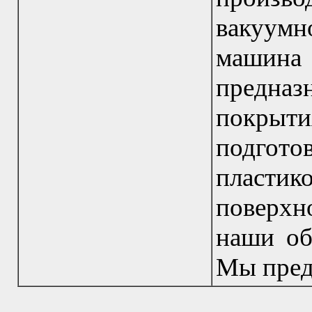
вакуум
машина
предна
покр
подгот
плас
поверх
наши об
Мы пред