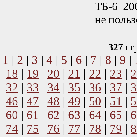
ТБ-6 200
не польз
327
ст
1
|
2
|
3
|
4
|
5
|
6
|
7
|
8
|
9
|
18
|
19
|
20
|
21
|
22
|
23
|
2
32
|
33
|
34
|
35
|
36
|
37
|
3
46
|
47
|
48
|
49
|
50
|
51
|
5
60
|
61
|
62
|
63
|
64
|
65
|
6
74
|
75
|
76
|
77
|
78
|
79
|
8