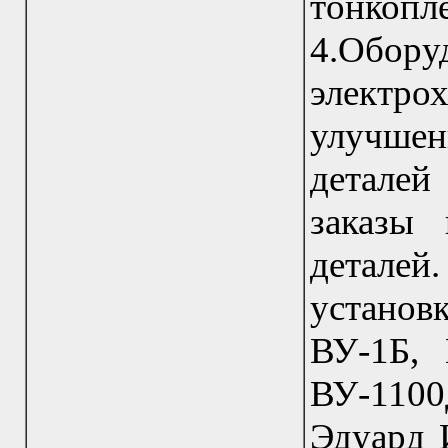
тонкопл
4.О
электр
улучше
деталей
заказы
детале
устано
ВУ-1Б,
ВУ-1100Д
Эдуард 