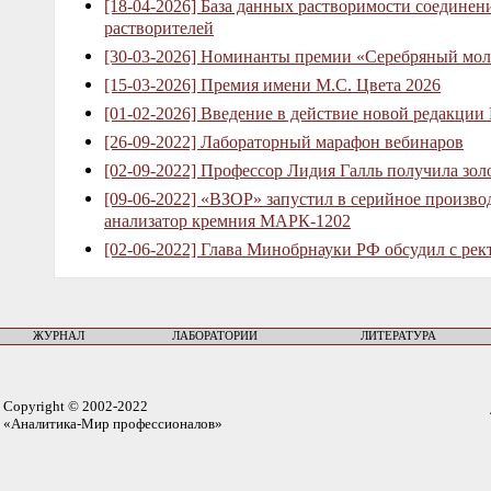
[18-04-2026] База данных растворимости соединен
растворителей
[30-03-2026] Номинанты премии «Серебряный мол
[15-03-2026] Премия имени М.С. Цвета 2026
[01-02-2026] Введение в действие новой редакции
[26-09-2022] Лабораторный марафон вебинаров
[02-09-2022] Профессор Лидия Галль получила зо
[09-06-2022] «ВЗОР» запустил в серийное произв
анализатор кремния МАРК-1202
[02-06-2022] Глава Минобрнауки РФ обсудил с рек
ЖУРНАЛ
ЛАБОРАТОРИИ
ЛИТЕРАТУРА
Copyright © 2002-2022
«Аналитика-Мир профессионалов»