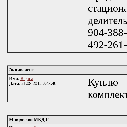
стацио
делител
904-388-
492-261
Эквивалент
Имя
:
Вадим
Куплю 
Дата
: 21.08.2012 7:48:49
комплек
Микроскоп МКД-Р