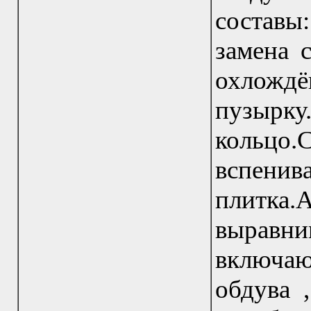
состав
замена 
охложд
пуз
кольц
вспенив
плитка.
выравни
включа
обдува 