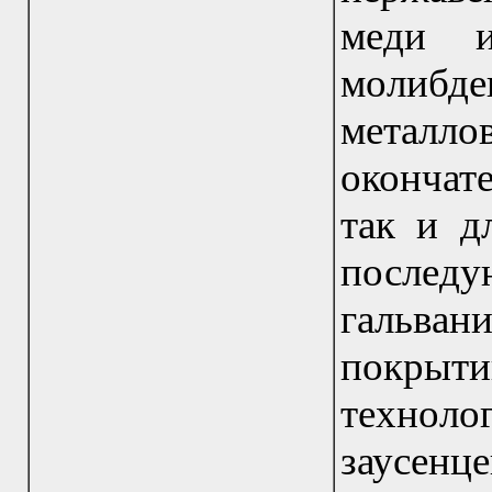
меди и
молибде
метал
окончат
так и д
посл
гальв
покрыти
техноло
заусенце