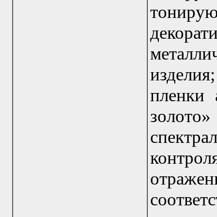
тониру
декорат
металл
изделия
пленки 
золото» 
спектр
контро
отра
соотве