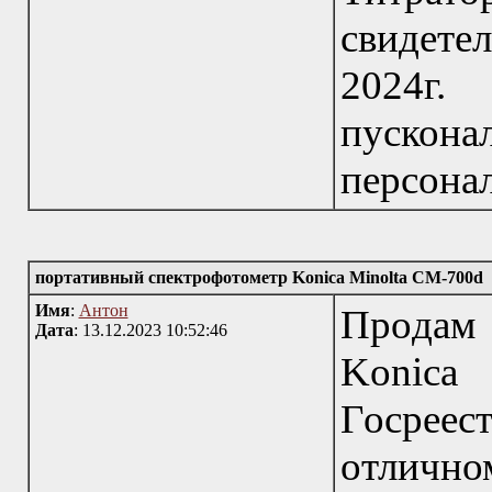
свидете
2024
пускона
персонал
портативный спектрофотометр Konica Minolta CM-700d
Имя
:
Антон
Прoдам 
Дата
: 13.12.2023 10:52:46
Kоnicа
Гocрее
отлично