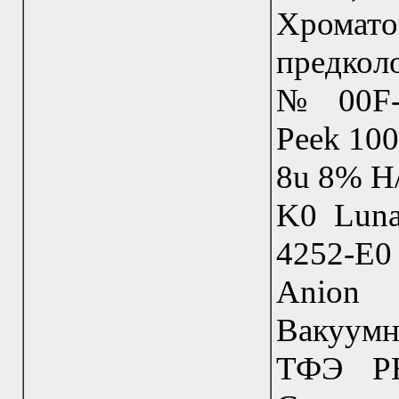
Хромат
предкол
№ 00F-4
Peek 10
8u 8% H
K0 Lun
4252-E0
Anion
Вакуумн
ТФЭ P