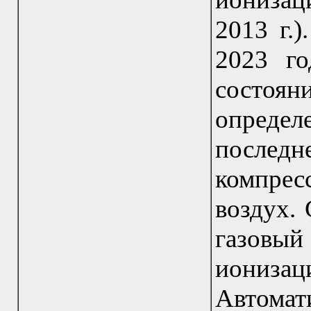
2013 г.
2023 го
состояни
опреде
послед
компре
воздух.
газовый
иониза
Автомат