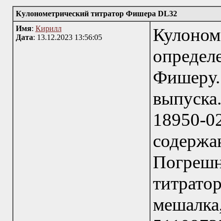
Кулонометрический титратор Фишера DL32
Имя
:
Кирилл
Кулоно
Дата
: 13.12.2023 13:56:05
определ
Фишеру. 
выпуска.
18950-
содерж
Погрешн
титрато
мешалк