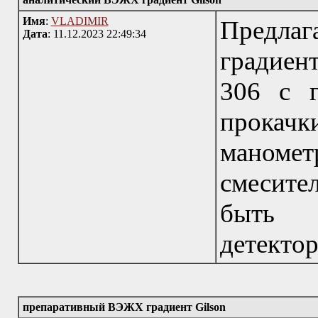
Имя
:
VLADIMIR
Предла
Дата
: 11.12.2023 22:49:34
градиен
306 с 
прок
маномет
смесите
быть д
детектор
препаративный ВЭЖХ градиент Gilson