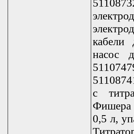
5110873
электр
электр
кабели 
насос 
5110747
51108741
с титра
Фишера 
0,5 л, у
Титра