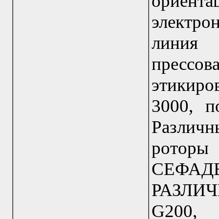
ориент
электро
линия
прессо
этикир
3000, п
Различн
роторы 
СЕФА
РАЗЛИЧ
G200