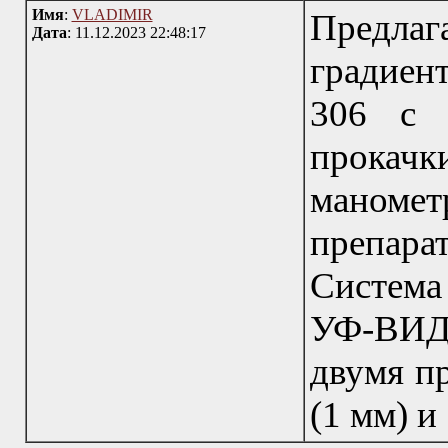
Имя
:
VLADIMIR
Предла
Дата
: 11.12.2023 22:48:17
градиен
306 с 
прок
маномет
препара
Система
УФ-ВИД
двумя п
(1 мм) и