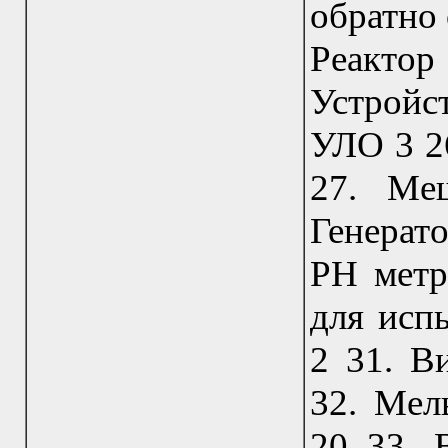
обратно
Реактор
Устрой
УЛО 3 2
27. Ме
Генерат
РН мет
для исп
2 31. В
32. Мел
20 33.