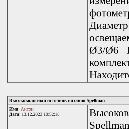
измерен
фотоме
Диаметр
освещае
Ø3/Ø6 
компле
Находитс
Высоковольтный источник питания Spellman
Имя
:
Антон
Высоко
Дата
: 13.12.2023 10:52:18
Spellma