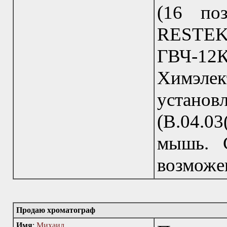
(16 по
RESTEK 
ГВЧ-1
Химэ
устано
(B.04.0
мышь. 
возможе
Продаю хроматограф
Имя
:
Михаил