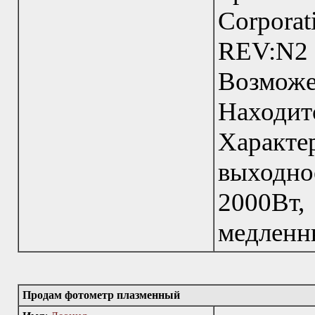
Corpor
REV:N2
Возмож
Наход
Характ
выходно
2000Вт
медленны
Продам фотометр плазменный