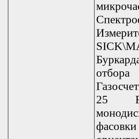
микро
Спектр
Измери
SICK\M
Буркард
отбора
Газосче
25 R
монодис
фасовк