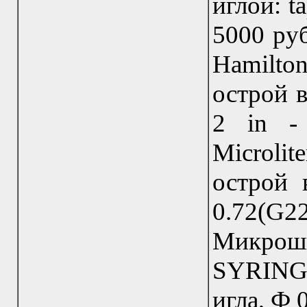
иглой: ta
5000 ру
Hamilton
острой в
2 in -
Microlit
острой 
0.72(G
Микро
SYRINGE
игла, Ф 