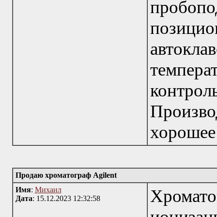
пробо
позицио
автокла
темпе
контрол
Произв
хорошее
Продаю хроматограф Agilent
Имя
:
Михаил
Хромато
Дата
: 15.12.2023 12:32:58
иониза