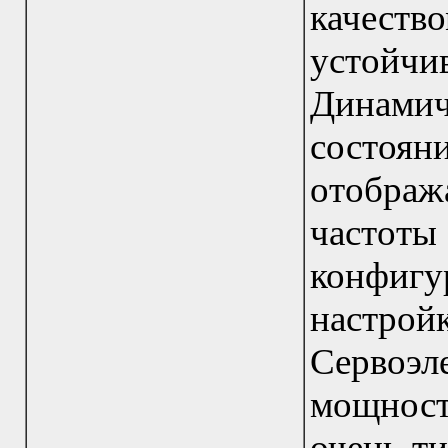
каче
устой
Динамич
состо
отобра
частот
конфигу
наст
Серво
мощност
очень ти