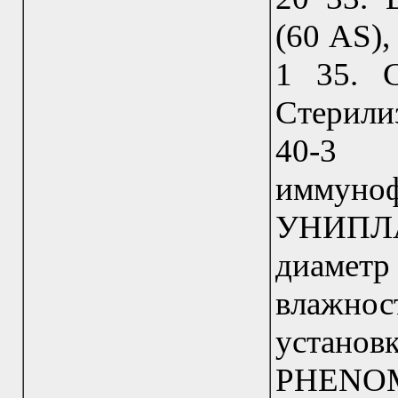
(60 AS)
1 35. 
Стерил
40-3
иммун
УHИПЛA
диаметр
влажнос
устано
PHENOM