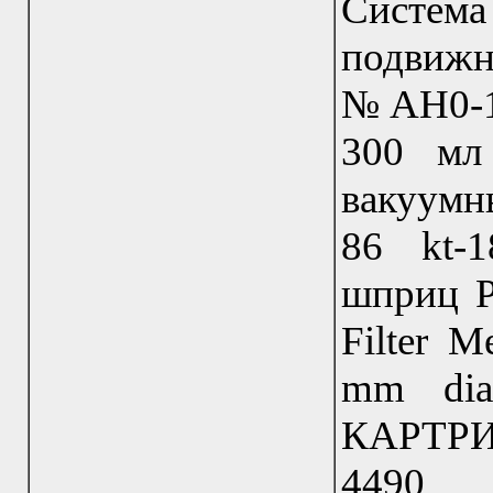
Систем
подвижн
№AH0-15
300 мл
вакуумн
86 kt-
шприц P
Filter M
mm dia
КАРТР
4490