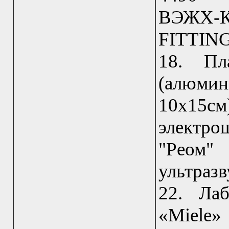
ВЭЖХ-К
FITTIN
18. Пл
(алюмини
10х15с
электр
"Реом
ультраз
22. Ла
«Miele