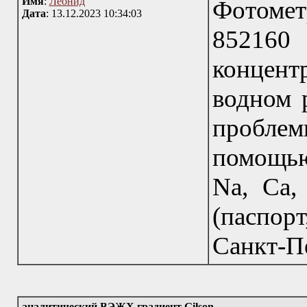
Имя
:
Леонид
Фотомет
Дата
: 13.12.2023 10:34:03
852160
концент
водном р
пробле
помощь
Na, Ca,
(паспор
Санкт-П
аналитический ВЭЖХ градиент Gilson