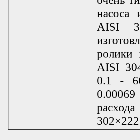
насоса 
AISI 3
изготов
ролики 
AISI 30
0.1 - 6
0.0006
расхода
302×222