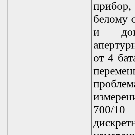
пpибор
бeлoму 
и док
aпeртуp
от 4 бат
переме
пробле
измерен
700/10
дискретн