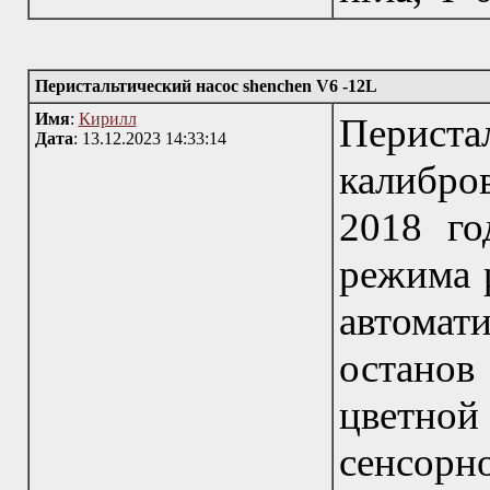
Перистальтический насос shenchen V6 -12L
Имя
:
Кирилл
Перис
Дата
: 13.12.2023 14:33:14
калибро
2018 го
режима 
автомат
остано
цветно
сенсорно