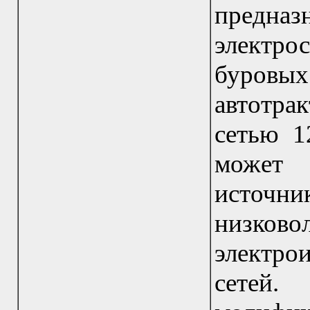
предн
электрос
буров
автотра
сетью 1
может 
источн
низко
электро
сетей