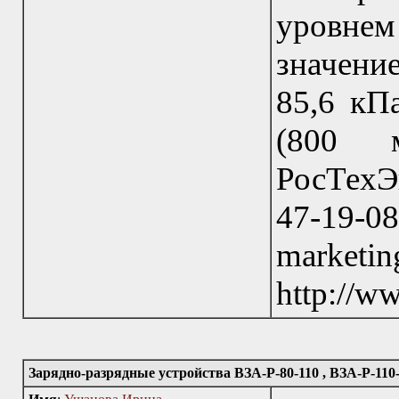
уровнем
значени
85,6 кПа
(800 
РосТехЭ
47-19-08
marke
http://w
Зарядно-разрядные устройства ВЗА-Р-80-110 , ВЗА-Р-110-