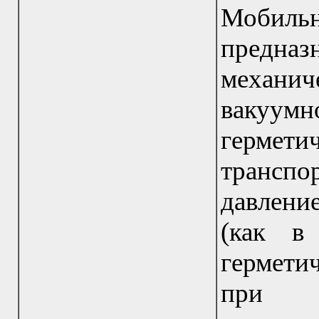
Мобиль
предна
механич
вакуум
герм
транспо
давлени
(как в
гермети
при ре