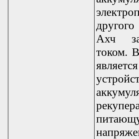
электро
другого
Ахч за
током. 
являе
устройс
аккуму
рекупер
питаю
напряже