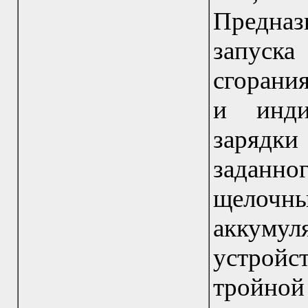
Предна
запуск
сгорани
и инди
зарядки
заданн
щело
аккумул
устройс
тройно