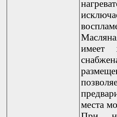
нагрева
искл
восплам
Маслян
имеет 
снабжен
размещ
позво
предвар
места мо
При не