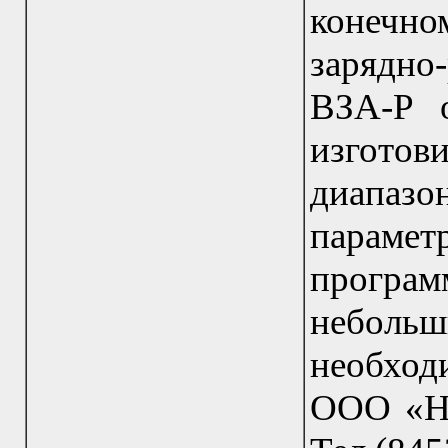
конечн
зарядно
ВЗА-Р 
изгото
диапаз
пара
програм
небол
необход
ООО «НП