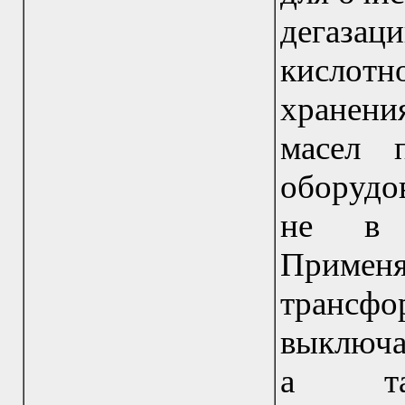
дегазац
кислотно
хранени
масел 
оборудов
не в г
Прим
транс
выключа
а та