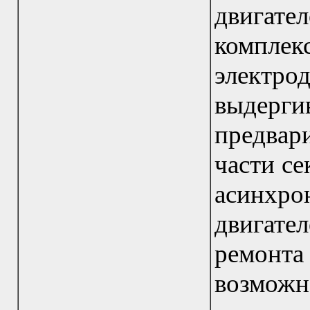
двигател
компле
электрод
выдер
предвар
части се
асинх
двигат
ремонта
возмо