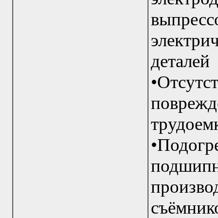
выпресс
электрич
деталей
•Отсу
повре
трудоем
•Подо
подшипн
произ
съёмни