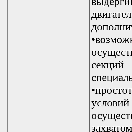
выдерг
двигате
дополн
•возмо
осущес
секций 
специал
•просто
условий
осущес
захвато