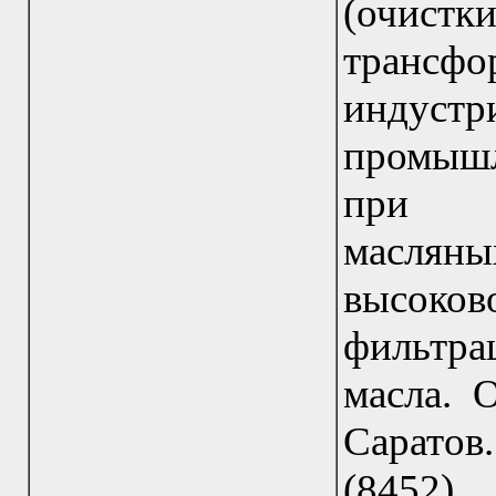
(очистк
трансф
индус
промыш
при ре
масл
высоков
фильтра
масла. 
Саратов
(845