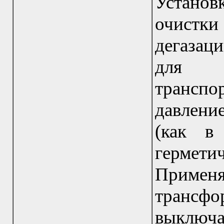
Установ
очистки
дегазац
для г
транспо
давлени
(как в
гермети
Прим
транс
выключа