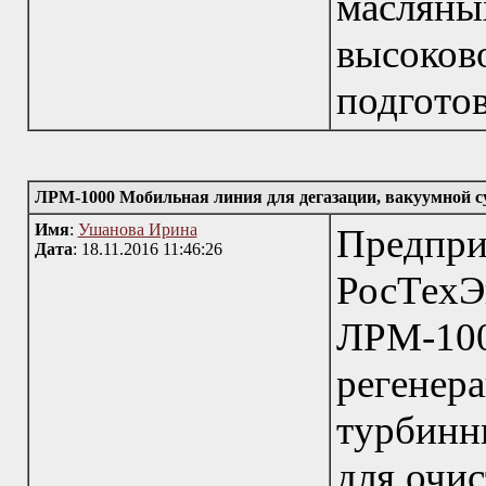
масл
высоков
подгото
ЛРМ-1000 Мобильная линия для дегазации, вакуумной с
Имя
:
Ушанова Ирина
Пред
Дата
: 18.11.2016 11:46:26
РосТехЭ
ЛРМ-10
регене
турбинн
для очис