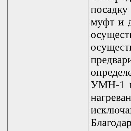
посадку
муфт и д
осущес
осущест
предва
определ
УМН-1 п
нагре
исключа
Благод