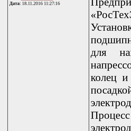
Пред
Дата
: 18.11.2016 11:27:16
«РосТе
Устан
подшип
для на
напресс
колец и 
посад
электр
Проц
электро