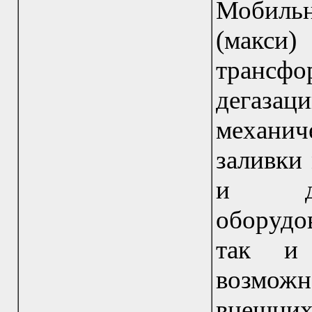
Мобиль
(макси)
трансф
дегаза
механич
заливки
и дру
оборудо
так и
возмо
внешни