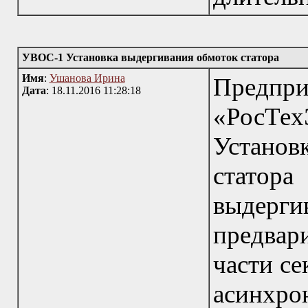
УВОС-1 Установка выдергивания обмоток статора
Имя
:
Ушанова Ирина
Пред
Дата
: 18.11.2016 11:28:18
«РосТе
Устано
статора
выдер
предвар
части се
асинх