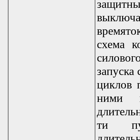
защитн
выключ
времято
схема к
силово
запуска 
циклов 
ними 
длительн
ти пу
длительн