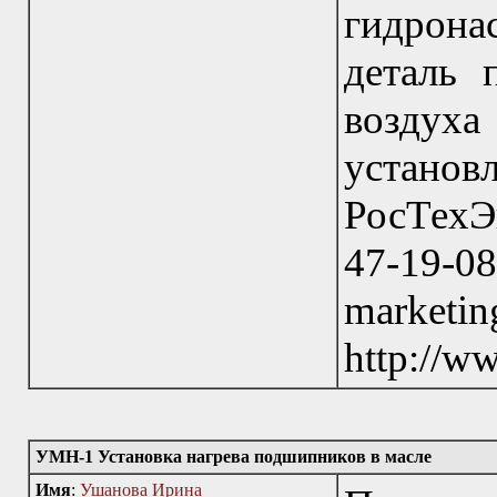
гидронас
деталь 
возду
установ
РосТехЭ
47-19-08
marke
http://w
УМН-1 Установка нагрева подшипников в масле
Имя
:
Ушанова Ирина