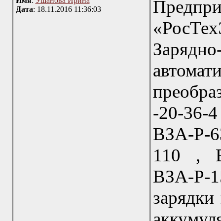
Имя
:
Ушанова Ирина
Пред
Дата
: 18.11.2016 11:36:03
«РосТехЭ
Зарядн
автома
преобра
-20-36-4
ВЗА-Р-6
110 , В
ВЗА-Р-
зарядки 
акку