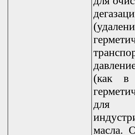
для очис
дегаза
(удале
герм
транспо
давлени
(как в
гермети
для 
индуст
масла. 