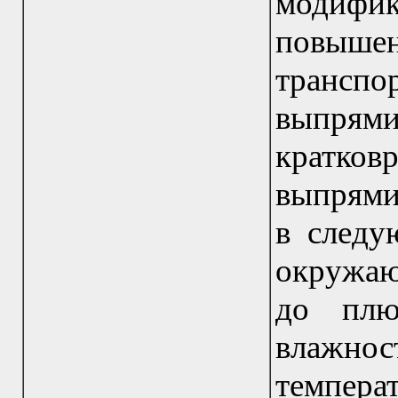
модифи
повышен
трансп
выпр
кратк
выпрями
в следу
окружаю
до плю
влажнос
темпер