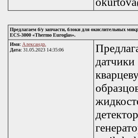
okurtova
Предлагаем б/у запчасти, блоки для окислительных мик
ECS-3000 «Thermo Euroglas».
Имя
:
Александр.
Предла
Дата
: 31.05.2023 14:35:06
датчик
кварце
образцо
жидкос
детект
генерат