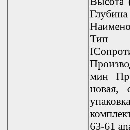
Высота (
Глубина
Наимено
Тип п
IСопрот
Производ
мин Про
новая, 
упаковка
комплект
63-61 an