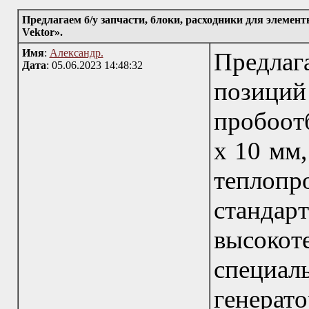
Предлагаем б/у запчасти, блоки, расходники для элеме
Vektor».
Имя
:
Александр.
Предла
Дата
: 05.06.2023 14:48:32
позиц
пробоот
х 10 мм,
тепло
ста
высок
специал
генерат