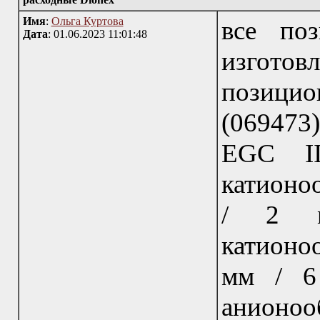
Имя
:
Ольга Куртова
все по
Дата
: 01.06.2023 11:01:48
изгот
позици
(069473)
EGC II
катионо
/ 2 мм
катионоо
мм / 6
анионоо