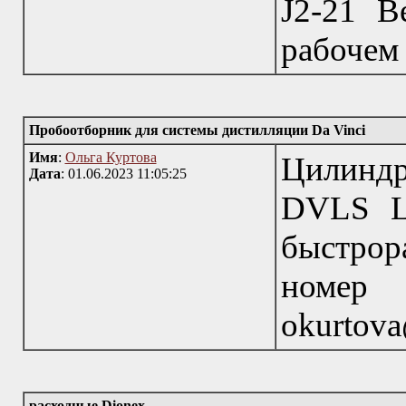
J2-21 B
рабочем 
Пробоотборник для системы дистилляции Da Vinci
Имя
:
Ольга Куртова
Цилиндр
Дата
: 01.06.2023 11:05:25
DVLS LG
быстрор
номе
okurtova
расходные Dionex