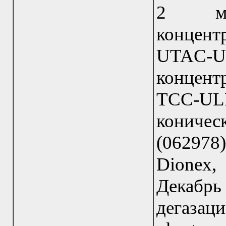
2 мм
концен
UTAC-
концен
TCC-U
кониче
(06297
Dionex,
Декабр
дегаза