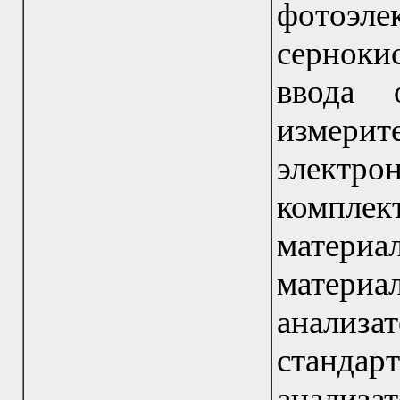
фотоэле
сернок
ввода 
измерит
электр
комплек
материа
материа
анализ
стандар
анализ