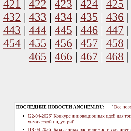
421
|
422
|
423
|
424
|
425
432
|
433
|
434
|
435
|
436
443
|
444
|
445
|
446
|
447
454
|
455
|
456
|
457
|
458
465
|
466
|
467
|
468
ПОСЛЕДНИЕ НОВОСТИ ANCHEM.RU:
[
Все нов
[22-04-2026] Конкурс инновационных идей для то
химической индустрий
[18-04-2026] База данных растворимости соединен