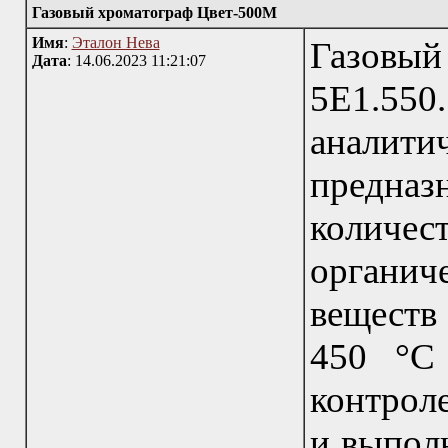
Газовый хроматограф Цвет-500М
Имя
:
Эталон Нева
Газовы
Дата
: 14.06.2023 11:21:07
5Е1.55
аналит
предназ
количе
органи
веществ
450 °С
контрол
и выполн