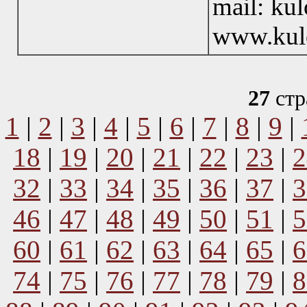
mail: ku
www.kul
27
стр
1
|
2
|
3
|
4
|
5
|
6
|
7
|
8
|
9
|
18
|
19
|
20
|
21
|
22
|
23
|
2
32
|
33
|
34
|
35
|
36
|
37
|
3
46
|
47
|
48
|
49
|
50
|
51
|
5
60
|
61
|
62
|
63
|
64
|
65
|
6
74
|
75
|
76
|
77
|
78
|
79
|
8