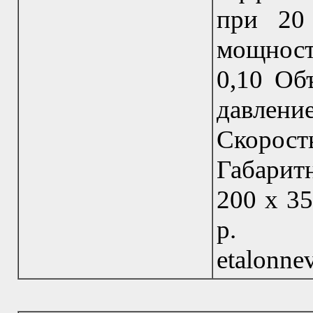
при 20
мощност
0,10 Об
давлен
Скорос
Габарит
200 х 35
р. 
etalonn