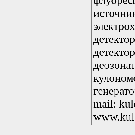
флуоре
исто
электр
детекто
детект
деозона
кулон
генерат
mail: ku
www.kul