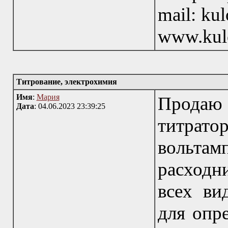
mail: ku
www.kul
Титрование, электрохимия
Имя
:
Мария
Продаю 
Дата
: 04.06.2023 23:39:25
титр
вольт
расходн
всех ви
для опр