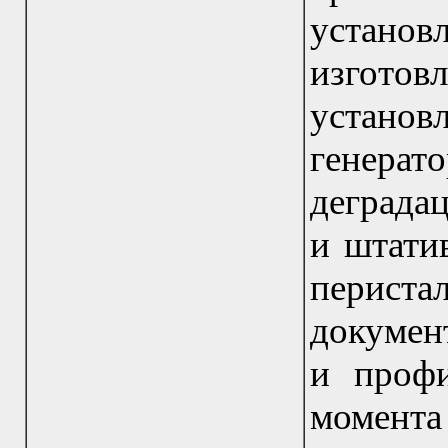
устано
изгото
устано
генерато
деграда
и штатив
перист
докумен
и профи
момент