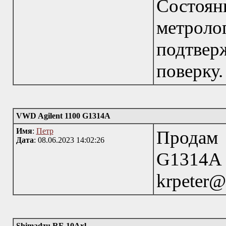
Состоя
метрол
подтверж
поверку.
VWD Agilent 1100 G1314A
Имя
:
Петр
Продам
Дата
: 08.06.2023 14:02:26
G1314A
krpeter@
Shimadzu RF-10Axl