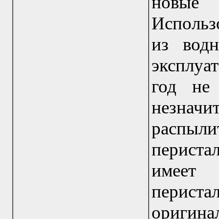
новые
Использо
из вод
эксплуат
год не
незначи
распы
периста
имеет
периста
оригин