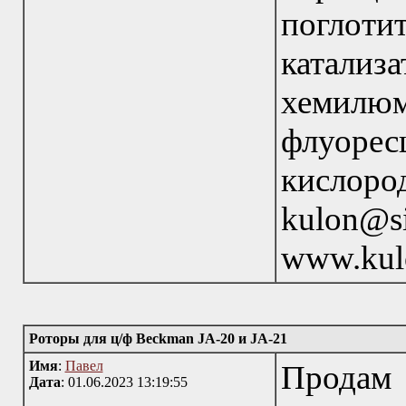
поглоти
катализа
хемилю
флуорес
кислор
kulon@s
www.kul
Роторы для ц/ф Beckman JA-20 и JA-21
Имя
:
Павел
Продам 
Дата
: 01.06.2023 13:19:55