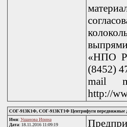
матери
согла
колокол
выпрям
«НПО Ро
(8452) 4
mail m
http://w
СОГ-913К1Ф, СОГ-913КТ1Ф Центрифуги передвижные дл
Имя
:
Ушанова Ирина
Пред
Дата
: 18.11.2016 11:09:19