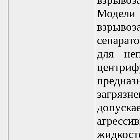
Модел
взрыв
сепарат
для не
центриф
предна
загрязн
допуска
агресси
жидк