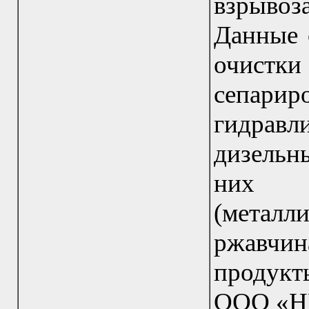
взрыво
Данные 
очистк
сепари
гидравл
дизельн
них з
(металл
ржавчи
продукты
ООО «НП