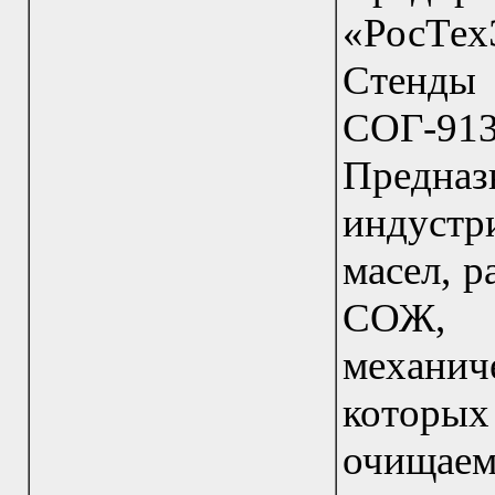
«РосТех
Стенд
СОГ-9
Предн
индуст
масел, р
СОЖ, 
механи
котор
очищаем