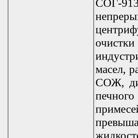
СОГ-91
непреры
центри
очистк
индуст
масел, р
СОЖ, ди
печного
приме
превыш
жидк