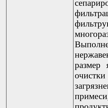
сепари
фильтр
фильтру
много
Выпол
нержаве
размер 
очист
загрязн
примес
продукт