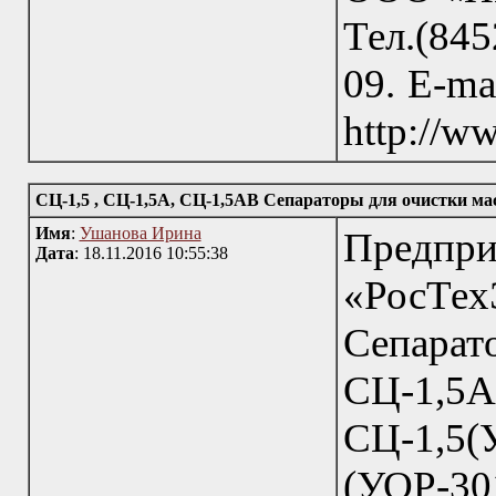
Тел.(845
09. E-ma
http://w
СЦ-1,5 , СЦ-1,5А, СЦ-1,5АВ Сепараторы для очистки масе
Имя
:
Ушанова Ирина
Пред
Дата
: 18.11.2016 10:55:38
«РосТехЭ
Сепа
СЦ-1,5А
СЦ-1,5
(УОР-3