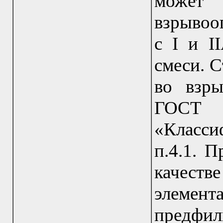
может
взрывоо
с I и I
смеси. С
во взры
ГОСТ 
«Класси
п.4.1. 
качест
элемент
предф