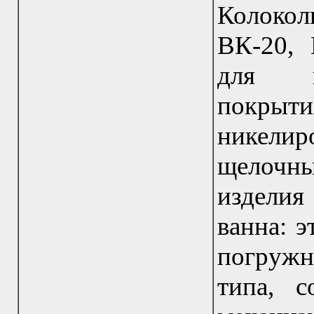
Колоко
ВК-20, 
для на
покрыти
никелир
щелочн
изделия
ванна: 
погруж
типа, 