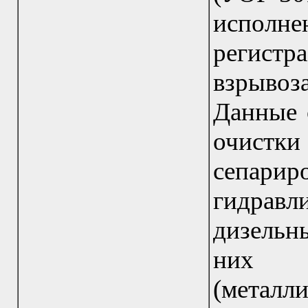
исполн
реги
взрыво
Данные 
очистк
сепари
гидравл
дизельн
них з
(металл