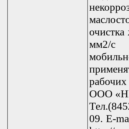
некорр
маслос
очистка 
мм2/с
мобиль
примен
рабочих
ООО «НП
Тел.(845
09. E-ma