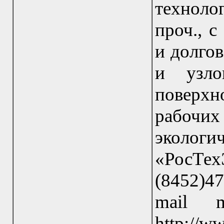
технол
проч., 
и долго
и узло
поверхн
рабочих
экологи
«РосТе
(8452)47
mail m
http://w