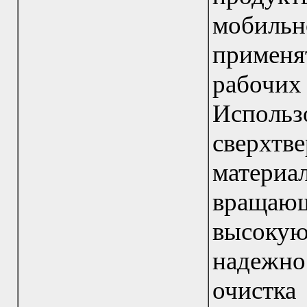
мобильн
примен
рабочих
Испол
сверхт
материа
вращающ
высок
надежн
очистка