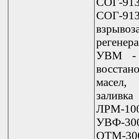
СОГ-9
СОГ-9
взрыво
регенер
УВМ -
восста
масел, 
заливк
ЛРМ-10
УВФ-30
ОТМ-30