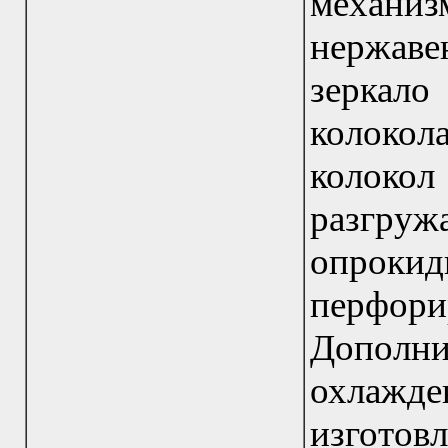
механиз
нержав
зеркал
колокола
колок
разгру
опрок
перфо
Дополни
охлажде
изгот