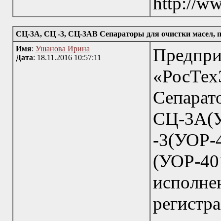
http://w
СЦ-3А, СЦ -3, СЦ-3АВ Сепараторы для очистки масел, пе
Имя
:
Ушанова Ирина
Пред
Дата
: 18.11.2016 10:57:11
«РосТехЭ
Сепа
СЦ-3
-3(УО
(УОР-4
исполн
реги