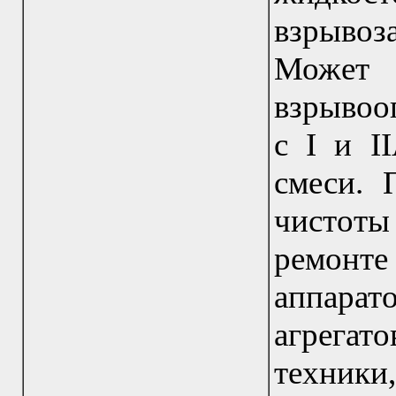
взрыво
Может
взрывоо
с I и I
смеси. 
чистоты
ремонте
аппара
агрега
техник