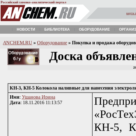
Российский химико-аналитический портал
карта 
НОВОСТИ
БИБЛИОТЕКА
ОБОРУДОВАНИЕ
ОРГАНИ
A
NCHEM.RU
»
Оборудование
»
Покупка и продажа оборудова
Доска объявле
2
КН-3, КН-5 Колокола наливные для нанесения электрол
Имя
:
Ушанова Ирина
Пред
Дата
: 18.11.2016 11:13:57
«РосТех
КН-5, К