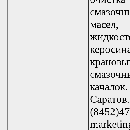
смазочн
масел,
жидкос
керосин
кранов
смазочн
качалок
Саратов
(845
marke