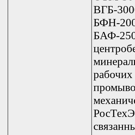
ВГБ-
БФН-200
БАФ-25
центроб
минерал
рабочих
промыв
механи
РосТехЭн
связа