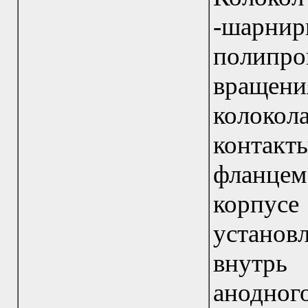
-шарнир
полипр
вращени
колоко
контак
фланцем
корпусе
устано
внутрь
анодног