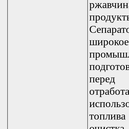
ржавчи
продукты
Сепара
широкое
промышле
подготов
перед 
отработ
использ
топлива 
очист