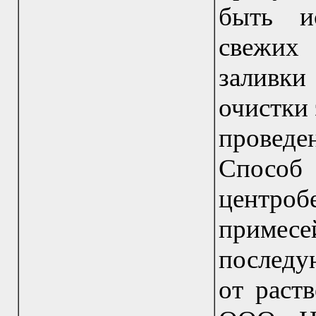
быть и
свежих 
заливки
очистки 
провед
Способ
центроб
примес
последу
от раст