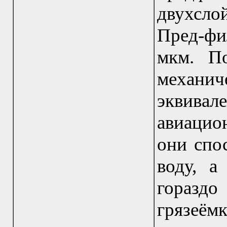
двухсл
Пред-фи
мкм. П
механи
эквив
авиацион
они спо
воду, а
горазд
грязеём