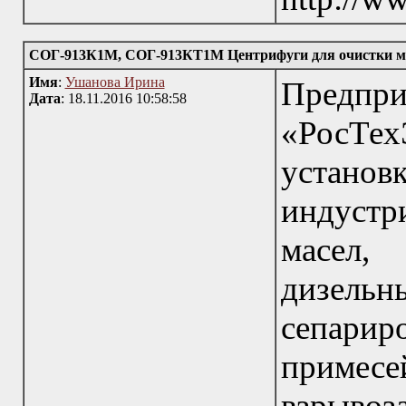
СОГ-913К1М, СОГ-913КТ1М Центрифуги для очистки ма
Имя
:
Ушанова Ирина
Пред
Дата
: 18.11.2016 10:58:58
«РосТех
устано
индуст
масел,
дизельн
сепари
примес
взрыво