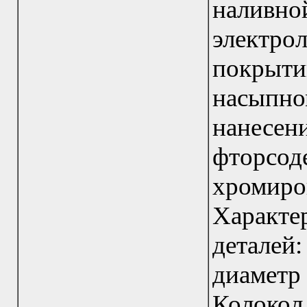
налив
электр
покрыти
насыпн
нане
фторсо
хромиро
Характ
деталей
диаметр
Колокол