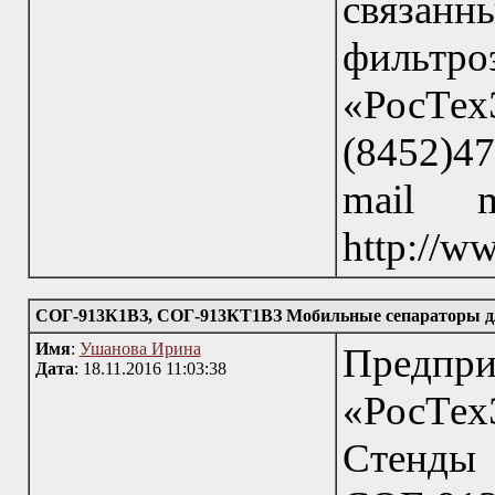
связанн
фильт
«РосТе
(8452)47
mail m
http://w
СОГ-913К1ВЗ, СОГ-913КТ1ВЗ Мобильные сепараторы для 
Имя
:
Ушанова Ирина
Пред
Дата
: 18.11.2016 11:03:38
«РосТех
Стенд