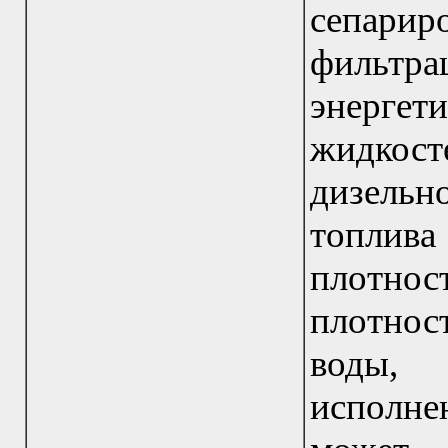
сепари
фильтр
энерге
жидко
дизельно
топлива
плотн
плотно
воды,
исполн