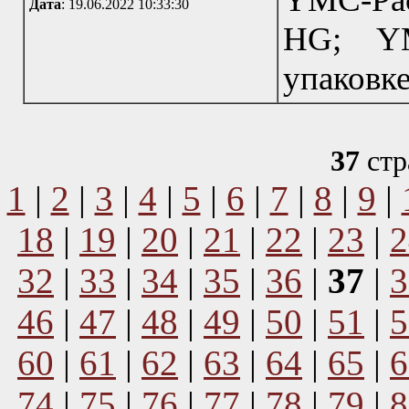
Дата
: 19.06.2022 10:33:30
HG; YM
упаковке
37
стр
1
|
2
|
3
|
4
|
5
|
6
|
7
|
8
|
9
|
18
|
19
|
20
|
21
|
22
|
23
|
2
32
|
33
|
34
|
35
|
36
|
37
|
3
46
|
47
|
48
|
49
|
50
|
51
|
5
60
|
61
|
62
|
63
|
64
|
65
|
6
74
|
75
|
76
|
77
|
78
|
79
|
8