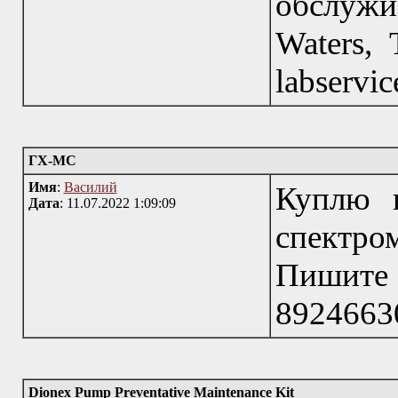
обслуж
Waters, 
labservi
ГХ-МС
Имя
:
Василий
Куплю г
Дата
: 11.07.2022 1:09:09
спектр
Пишите
8924663
Dionex Pump Preventative Maintenance Kit