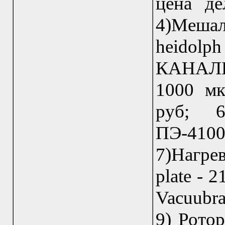
цена де
4)Меша
heidolph
КАНАЛ
1000 мк
руб; 6
ПЭ-410
7)Нагре
plate - 
Vacuubra
9) Ротор