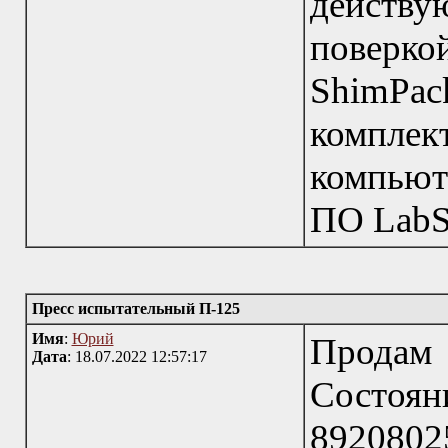
дейст
поверк
ShimPa
компле
компьют
ПО LabSo
Пресс испытательный П-125
Имя
:
Юрий
Продам 
Дата
: 18.07.2022 12:57:17
Состояни
8920802