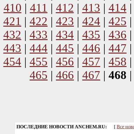
410
|
411
|
412
|
413
|
414
421
|
422
|
423
|
424
|
425
432
|
433
|
434
|
435
|
436
443
|
444
|
445
|
446
|
447
454
|
455
|
456
|
457
|
458
465
|
466
|
467
|
468
ПОСЛЕДНИЕ НОВОСТИ ANCHEM.RU:
[
Все нов