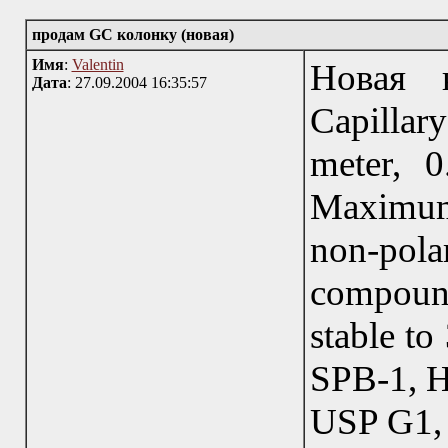
продам GC колонку (новая)
Имя
:
Valentin
Новая к
Дата
: 27.09.2004 16:35:57
Capillar
meter, 
Maximum
non-polar
compound
stable to
SPB-1, HP
USP G1, 