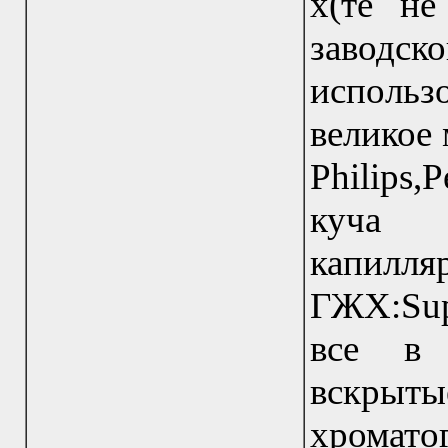
х(те не
заводс
исполь
великое
Philips
куча 
капи
ГЖХ:Sup
все в 
вскрыт
хроматог