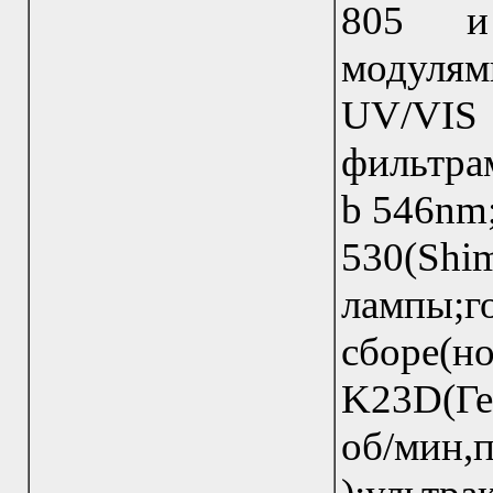
805 и
модуля
UV/VIS 
фильтра
b 546nm
530(S
лампы;го
сборе(
K23D(Ге
об/ми