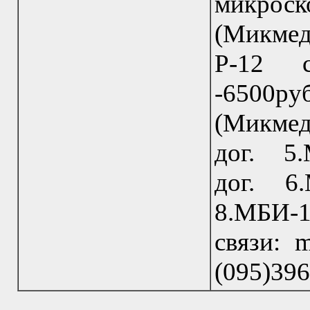
микроск
(Микмед
Р-12 с
-6500р
(Микмед
дог. 5
дог. 6
8.МБИ-1
связи: m
(095)39