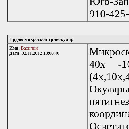
Юго-Зап
910-425
Прдаю микроскоп тринокуляр
Имя
:
Василий
Микроск
Дата
: 02.11.2012 13:00:40
40х -1
(4х,10
Окуляр
пятигне
коорд
Осветит