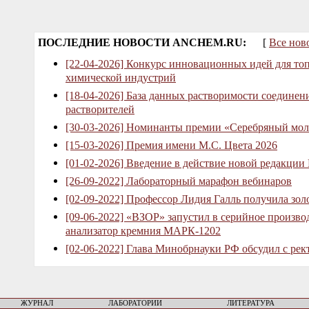
ПОСЛЕДНИЕ НОВОСТИ ANCHEM.RU:
[
Все нов
[22-04-2026] Конкурс инновационных идей для то
химической индустрий
[18-04-2026] База данных растворимости соединен
растворителей
[30-03-2026] Номинанты премии «Серебряный мол
[15-03-2026] Премия имени М.С. Цвета 2026
[01-02-2026] Введение в действие новой редакции
[26-09-2022] Лабораторный марафон вебинаров
[02-09-2022] Профессор Лидия Галль получила зо
[09-06-2022] «ВЗОР» запустил в серийное произв
анализатор кремния МАРК-1202
[02-06-2022] Глава Минобрнауки РФ обсудил с рек
ЖУРНАЛ
ЛАБОРАТОРИИ
ЛИТЕРАТУРА