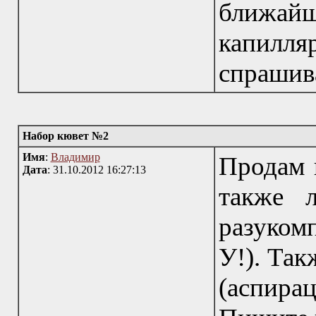
ближай
капил
спрашив
Набор кювет №2
Имя
:
Владимир
Продам 
Дата
: 31.10.2012 16:27:13
также 
разуком
У!). Та
(аспира