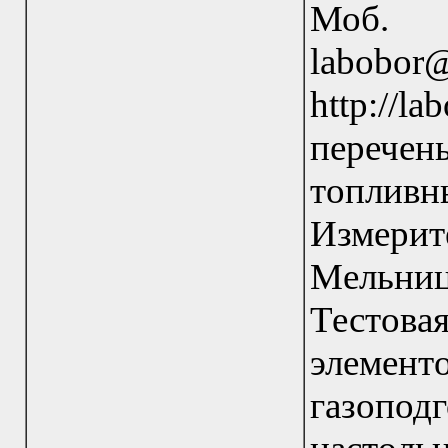
Моб.
labobor
http:/
перече
топлив
Измерит
Мельни
Тестов
элемен
газопод