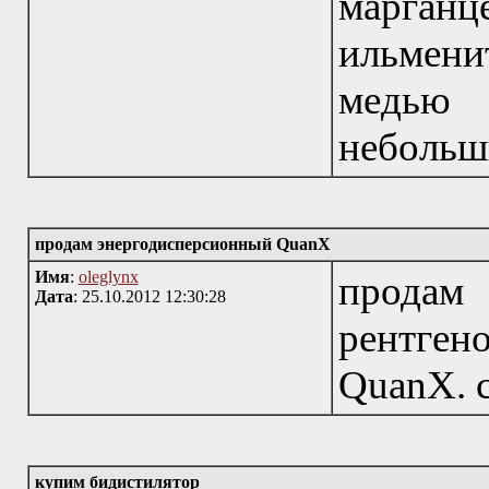
марган
ильменит
медью 
небольши
продам энергодисперсионный QuanX
Имя
:
oleglynx
прода
Дата
: 25.10.2012 12:30:28
рентген
QuanX. с
купим бидистилятор