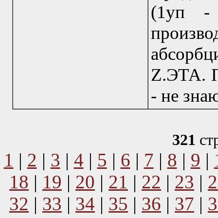
(1уп -
произво
абсорбц
Z.ЭТА. 
- не зна
321
ст
1
|
2
|
3
|
4
|
5
|
6
|
7
|
8
|
9
|
18
|
19
|
20
|
21
|
22
|
23
|
2
32
|
33
|
34
|
35
|
36
|
37
|
3