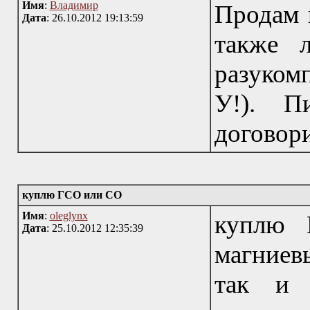
Имя
:
Владимир
Продам 
Дата
: 26.10.2012 19:13:59
также 
разуком
У!). П
договор
куплю ГСО или СО
Имя
:
oleglynx
куплю 
Дата
: 25.10.2012 12:35:39
магниевы
так и 