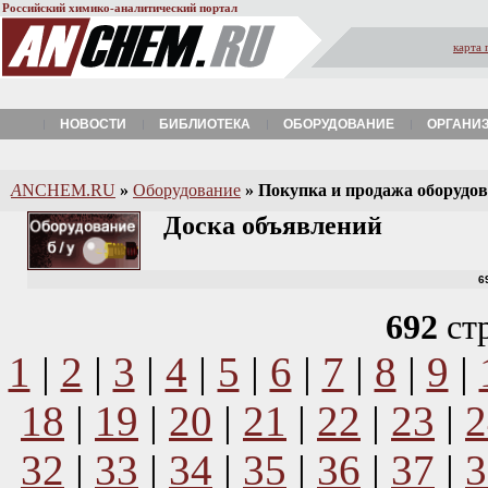
Российский химико-аналитический портал
карта 
НОВОСТИ
БИБЛИОТЕКА
ОБОРУДОВАНИЕ
ОРГАНИ
A
NCHEM.RU
»
Оборудование
»
Покупка и продажа оборудова
Доска объявлений
6
692
ст
1
|
2
|
3
|
4
|
5
|
6
|
7
|
8
|
9
|
18
|
19
|
20
|
21
|
22
|
23
|
2
32
|
33
|
34
|
35
|
36
|
37
|
3