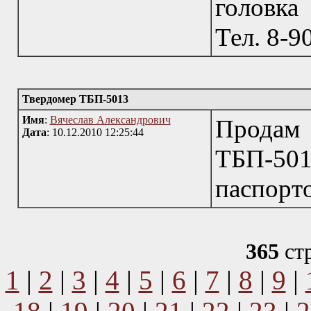
головка
Тел. 8-9
Твердомер ТБП-5013
Имя
:
Вячеслав Александрович
Прода
Дата
: 10.12.2010 12:25:44
ТБП-501
паспорт
365
ст
1
|
2
|
3
|
4
|
5
|
6
|
7
|
8
|
9
|