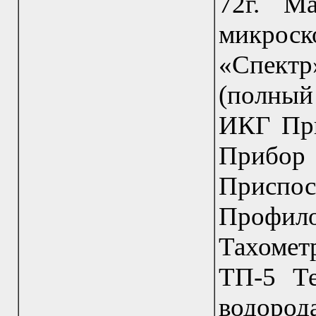
72г. М
микро
«Спект
(полный
ИКГ Пр
Прибор
Присп
Профил
Тахоме
ТП-5 Те
водород