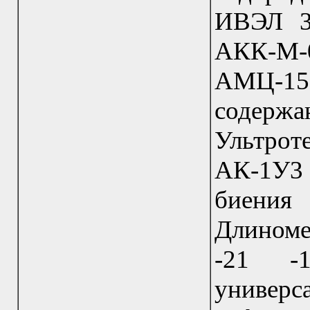
ИВЭЛ 3
АКК-М-0
АМЦ-15 
содерж
Ультрот
АК-1У3 
биения
Длиноме
-21 -
унив