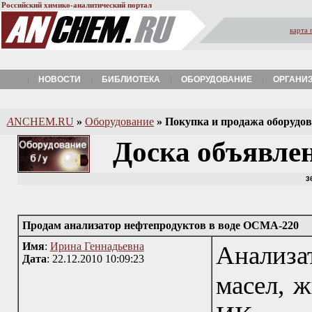
Российский химико-аналитический портал
карта 
НОВОСТИ
БИБЛИОТЕКА
ОБОРУДОВАНИЕ
ОРГАНИ
A
NCHEM.RU
»
Оборудование
»
Покупка и продажа оборудова
Доска объявле
3
Продам анализатор нефтепродуктов в воде OCMA-220
Имя
:
Ирина Геннадьевна
Анализа
Дата
: 22.12.2010 10:09:23
масел, ж