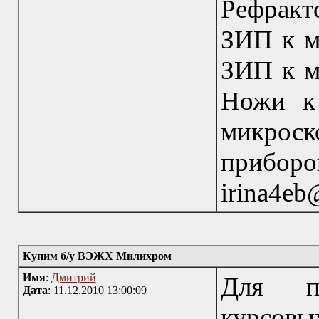
Рефракт
ЗИП к м
ЗИП к 
Ножи к
микрос
прибор
irina4eb
Купим б/у ВЭЖХ Милихром
Имя
:
Дмитрий
Для пр
Дата
: 11.12.2010 13:00:09
курсов