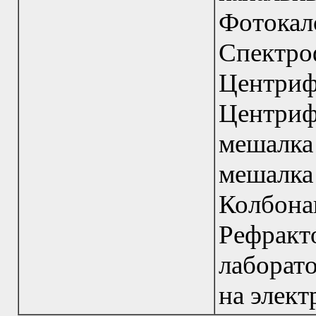
Фоток
Спект
Центриф
Центри
мешалк
мешалка
Колбон
Рефрак
лабора
на элект