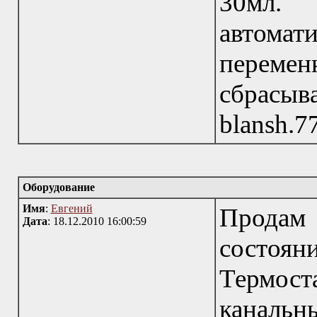
30мл
автома
перемен
сбрас
blansh.7
Оборудование
Имя
:
Евгений
Продам
Дата
: 18.12.2010 16:00:59
состоян
Термос
каналь