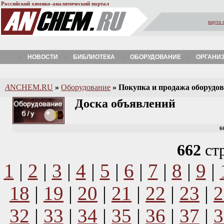
Российский химико-аналитический портал
карта 
НОВОСТИ
БИБЛИОТЕКА
ОБОРУДОВАНИЕ
ОРГАНИ
A
NCHEM.RU
»
Оборудование
»
Покупка и продажа оборудова
Доска объявлений
6
662
ст
1
|
2
|
3
|
4
|
5
|
6
|
7
|
8
|
9
|
18
|
19
|
20
|
21
|
22
|
23
|
2
32
|
33
|
34
|
35
|
36
|
37
|
3