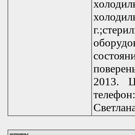
холодил
холоди
г.;стери
оборуд
состоян
поверен
2013. Ц
телефон
Светлана
шприцы