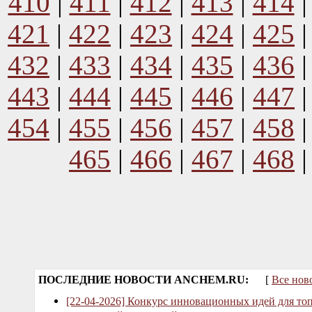
410
|
411
|
412
|
413
|
414
421
|
422
|
423
|
424
|
425
432
|
433
|
434
|
435
|
436
443
|
444
|
445
|
446
|
447
454
|
455
|
456
|
457
|
458
465
|
466
|
467
|
468
ПОСЛЕДНИЕ НОВОСТИ ANCHEM.RU:
[
Все нов
[22-04-2026] Конкурс инновационных идей для то