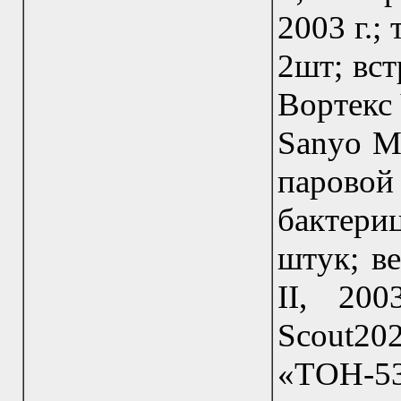
2003 г.;
2шт; вс
Вортекс 
Sanyo MO
паровой
бактери
штук; в
II, 20
Scout202
«ТОН-