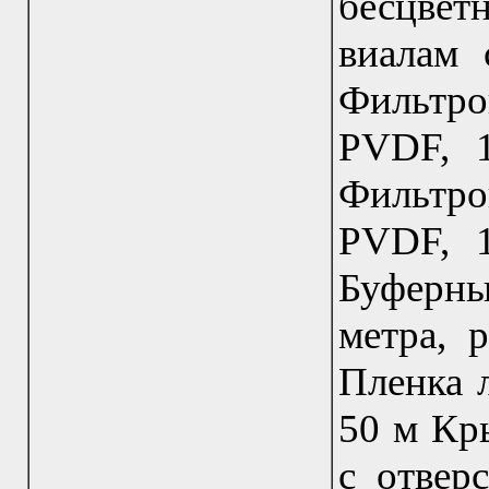
бесцве
виалам 
Фильтр
PVDF, 1
Фильтр
PVDF, 1
Буферны
метра, 
Пленка 
50 м Кр
с отвер