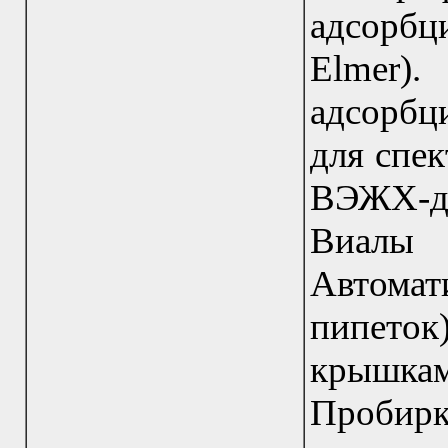
адсорбц
Elmer
адсорбц
для спек
ВЭЖХ-де
Виалы
Автома
пипеток
крышкам
Пробир