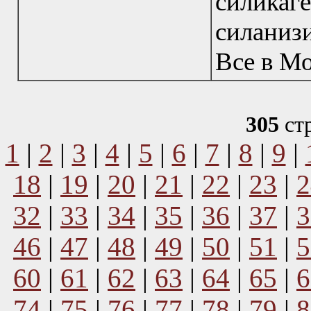
силик
силаниз
Все в Мо
305
ст
1
|
2
|
3
|
4
|
5
|
6
|
7
|
8
|
9
|
18
|
19
|
20
|
21
|
22
|
23
|
2
32
|
33
|
34
|
35
|
36
|
37
|
3
46
|
47
|
48
|
49
|
50
|
51
|
5
60
|
61
|
62
|
63
|
64
|
65
|
6
74
|
75
|
76
|
77
|
78
|
79
|
8