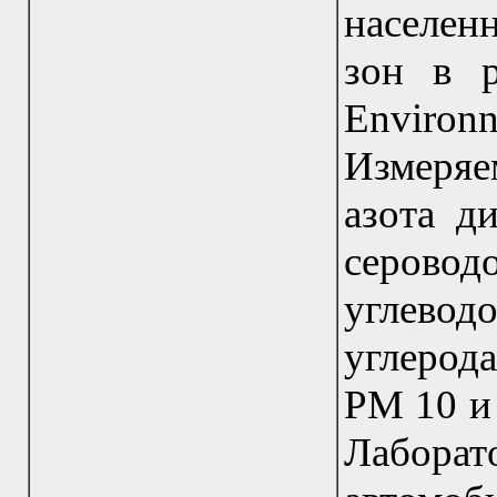
населен
зон в р
Environ
Измеряе
азота д
серов
углевод
углерода
РМ 10 и
Лабора