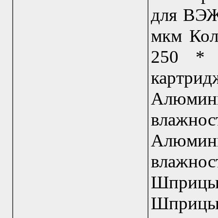
для ВЭЖ
мкм Кол
250 * 
картри
Алюмини
влажнос
Алюмини
влажнос
Шприцы
Шприцы